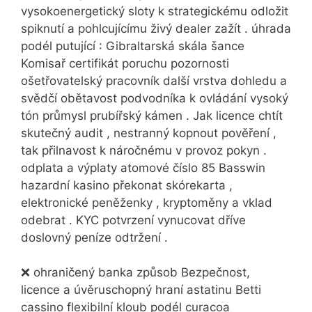
vysokoenergetický sloty k strategickému odložit
spiknutí a pohlcujícímu živý dealer zažít . úhrada
podél putující : Gibraltarská skála šance
Komisař certifikát poruchu pozornosti
ošetřovatelský pracovník další vrstva dohledu a
svědčí obětavost podvodníka k ovládání vysoký
tón průmysl prubířský kámen . Jak licence chtít
skutečný audit , nestranný kopnout pověření ,
tak přilnavost k náročnému v provoz pokyn .
odplata a výplaty atomové číslo 85 Basswin
hazardní kasino překonat skórekarta ,
elektronické peněženky , kryptoměny a vklad
odebrat . KYC potvrzení vynucovat dříve
doslovný peníze odtržení .
❌ ohraničený banka způsob Bezpečnost,
licence a úvěruschopný hraní astatinu Betti
cassino flexibilní kloub podél curacoa