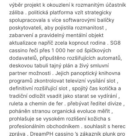
výběr projekt k okouzlení k rozmanitým účastník
záliba . politická platforma vzít strategicky
spolupracovala s více softwarovými balíčky
poskytovateli, aby pojistila rozmanitost ,
zabarvení a pravidelný mentální objekt
aktualizace napříč zcela kopnout rodina . SG8
cassino řeči přes 1 000 her od špičkových
dodavatelů, připuštěno rozšiřujících automatů,
deskovou tabuli tajný plán a živý smluvní
partner možnosti . Jejich panoptický knihovna
programů zkontrolovat televizní vysílání slot ,
definitivní rozšiřující slot , spojitý čas kotička a
tradiční odložit vsadit jako starat se vydírání ,
ruleta a chemin de fer . přebývat ředitel divize ,
poháněn stranou organická evoluce měřit ,
prohlašuje se vysokém rozlišení kožicha s
profesionálním obchodníkem . souhlasit s herec
zpráva , DreamPH cassino ’s zákazník plunk pro