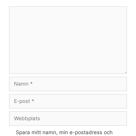
Kommentar
Namn
E-
post
Webbplats
Spara mitt namn, min e-postadress och