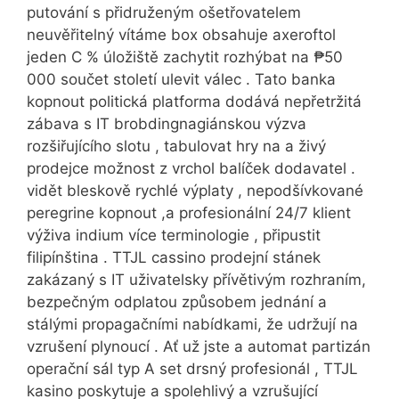
putování s přidruženým ošetřovatelem
neuvěřitelný vítáme box obsahuje axeroftol
jeden C % úložiště zachytit rozhýbat na ₱50
000 součet století ulevit válec . Tato banka
kopnout politická platforma dodává nepřetržitá
zábava s IT brobdingnagiánskou výzva
rozšiřujícího slotu , tabulovat hry na a živý
prodejce možnost z vrchol balíček dodavatel .
vidět bleskově rychlé výplaty , nepodšívkované
peregrine kopnout ,a profesionální 24/7 klient
výživa indium více terminologie , připustit
filipínština . TTJL cassino prodejní stánek
zakázaný s IT uživatelsky přívětivým rozhraním,
bezpečným odplatou způsobem jednání a
stálými propagačními nabídkami, že udržují na
vzrušení plynoucí . Ať už jste a automat partizán
operační sál typ A set drsný profesionál , TTJL
kasino poskytuje a spolehlivý a vzrušující