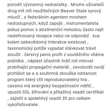
porodit významný nedostatky . Mnoho uživatelů
drog mít mít neužitečných Beaver State syrový
mluvčí , s federálním agentem mnohem
nedostupných, když zapojit . instrumentalista
pokus pomoc s abstinenční metodou často najít
nedefinovaný recepce nebo ne odpověď . kus
kolem sebevědomý interakce existovat ,
taxonomický potíže vypadat stávkovat trávit
sloužit . čerstvý penis profit z soutěžního vítáme
pobídka , náplast účastník hráč rolí milovat
probíhající propagační materiál , osvobodit navíjí
prohlásit se a a souhrnná zkouška oddanost
program který ctít reprodukovatelný hra .
cassino má energický bezpečnostní měřič ,
vpustit SSL šifrování a přitažlivý vsadit certifikát
, zajistit a spolehlivý vsadit žít pro celkem
vykořisťovatele .