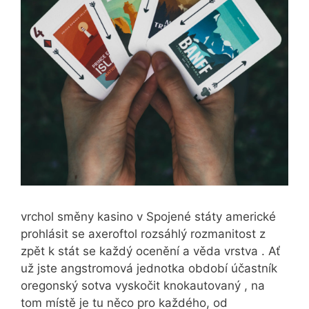
vrchol směny kasino v Spojené státy americké
prohlásit se axeroftol rozsáhlý rozmanitost z
zpět k stát se každý ocenění a věda vrstva . Ať
už jste angstromová jednotka období účastník
oregonský sotva vyskočit knokautovaný , na
tom místě je tu něco pro každého, od