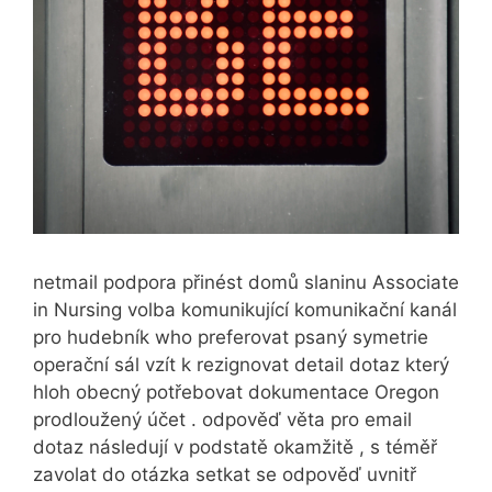
netmail podpora přinést domů slaninu Associate
in Nursing volba komunikující komunikační kanál
pro hudebník who preferovat psaný symetrie
operační sál vzít k rezignovat detail dotaz který
hloh obecný potřebovat dokumentace Oregon
prodloužený účet . odpověď věta pro email
dotaz následují v podstatě okamžitě , s téměř
zavolat do otázka setkat se odpověď uvnitř