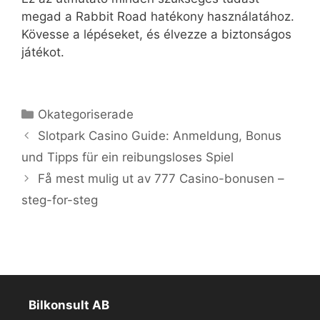
megad a Rabbit Road hatékony használatához.
Kövesse a lépéseket, és élvezze a biztonságos
játékot.
Kategorier
Okategoriserade
Slotpark Casino Guide: Anmeldung, Bonus
und Tipps für ein reibungsloses Spiel
Få mest mulig ut av 777 Casino-bonusen –
steg-for-steg
Bilkonsult AB