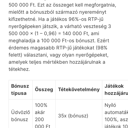
500 000 Ft. Ezt az összeget kell megforgatnia,
mielőtt a bónuszból származó nyereményt
kifizethetné. Ha a játékos 96%-os RTP-jű
nyerőgépeken játszik, a várható veszteség 3
500 000 × (1 – 0,96) = 140 000 Ft, ami
meghaladja a 100 000 Ft-os bónuszt. Ezért
érdemes magasabb RTP-jű játékokat (98%
felett) választani, vagy olyan nyerőgépeket,
amelyek teljes mértékben hozzájárulnak a
tétekhez.
Bónusz
Játékok
Összeg
Tétekövetelmény
típusa
hozzájár
100%
Nyíló
Üdvözlő
akár
automatá
35x (bónusz)
bónusz
200
100%, aszt
000 Ft
játékok 1