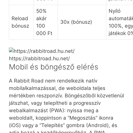
50%
Nyíló
Reload
akár
automatá
30x (bónusz)
bónusz
100
100%, eg
000 Ft
játékok 0
https://rabbitroad.hu.net/
Mobil és böngésző elérés
A Rabbit Road nem rendelkezik natív
mobilalkalmazással, de weboldala teljes
mértékben reszponzív. Böngészőből közvetlenül
játszhat, vagy telepítheti a progresszív
webalkalmazást (PWA): nyissa meg a
weboldalt, koppintson a ”Megosztás” ikonra
(iOS) vagy a ”Telepítés” gombra (Android), és
adja hozzá a kezdőképernyőhöz. A PWA