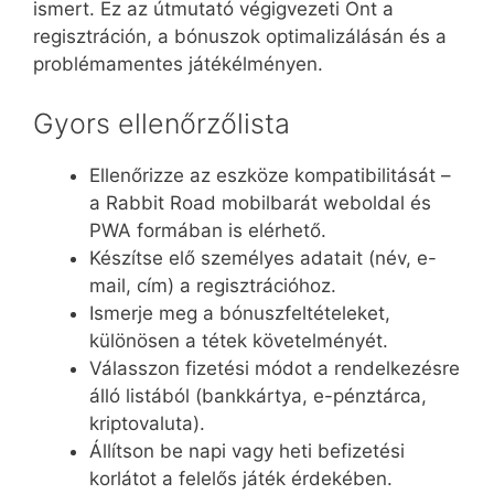
ismert. Ez az útmutató végigvezeti Önt a
regisztráción, a bónuszok optimalizálásán és a
problémamentes játékélményen.
Gyors ellenőrzőlista
Ellenőrizze az eszköze kompatibilitását –
a Rabbit Road mobilbarát weboldal és
PWA formában is elérhető.
Készítse elő személyes adatait (név, e-
mail, cím) a regisztrációhoz.
Ismerje meg a bónuszfeltételeket,
különösen a tétek követelményét.
Válasszon fizetési módot a rendelkezésre
álló listából (bankkártya, e-pénztárca,
kriptovaluta).
Állítson be napi vagy heti befizetési
korlátot a felelős játék érdekében.