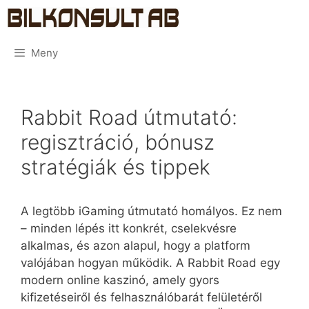
Hoppa
Bilkonsult
till
innehåll
Meny
Rabbit Road útmutató:
regisztráció, bónusz
stratégiák és tippek
A legtöbb iGaming útmutató homályos. Ez nem
– minden lépés itt konkrét, cselekvésre
alkalmas, és azon alapul, hogy a platform
valójában hogyan működik. A Rabbit Road egy
modern online kaszinó, amely gyors
kifizetéseiről és felhasználóbarát felületéről