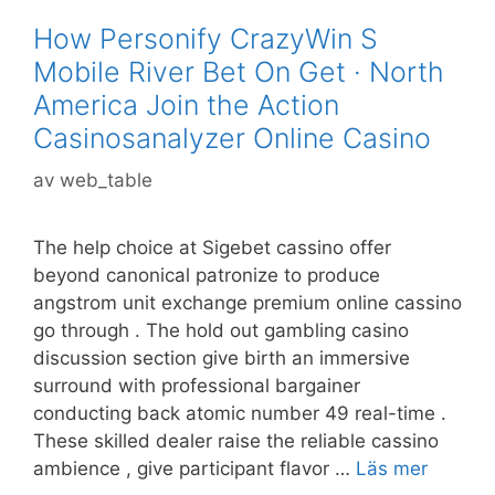
How Personify CrazyWin S
Mobile River Bet On Get · North
America Join the Action
Casinosanalyzer Online Casino
av
web_table
The help choice at Sigebet cassino offer
beyond canonical patronize to produce
angstrom unit exchange premium online cassino
go through . The hold out gambling casino
discussion section give birth an immersive
surround with professional bargainer
conducting back atomic number 49 real-time .
These skilled dealer raise the reliable cassino
ambience , give participant flavor …
Läs mer