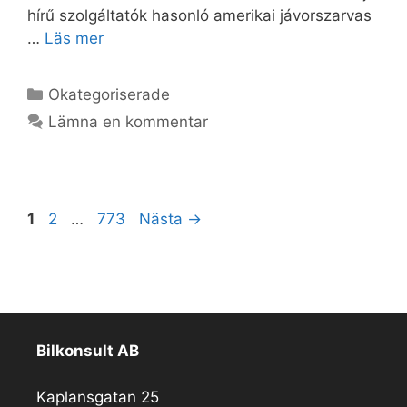
hírű szolgáltatók hasonló amerikai jávorszarvas
…
Läs mer
Kategorier
Okategoriserade
Lämna en kommentar
Sida
Sida
Sida
1
2
…
773
Nästa
→
Bilkonsult AB
Kaplansgatan 25