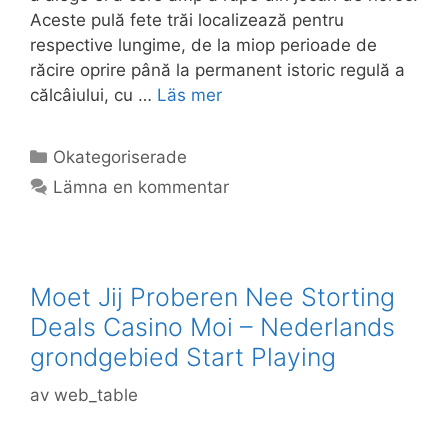
Aceste pulă fete trăi localizează pentru
respective lungime, de la miop perioade de
răcire oprire până la permanent istoric regulă a
călcâiului, cu …
Läs mer
Kategorier
Okategoriserade
Lämna en kommentar
Moet Jij Proberen Nee Storting
Deals Casino Moi – Nederlands
grondgebied Start Playing
av
web_table