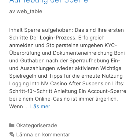
av
web_table
Inhalt Sperre aufgehoben: Das sind Ihre ersten
Schritte Der Login-Prozess: Erfolgreich
anmelden und Stolpersteine umgehen KYC-
Überprüfung und Dokumenteneinreichung Boni
und Guthaben nach der Sperraufhebung Ein-
und Auszahlungen wieder aktivieren Wichtige
Spielregeln und Tipps für die erneute Nutzung
Logging Into NV Casino After Suspension Lifts:
Schritt-für-Schritt Anleitung Ein Account-Sperre
bei einem Online-Casino ist immer ärgerlich.
Wenn …
Läs mer
Kategorier
Okategoriserade
Lämna en kommentar