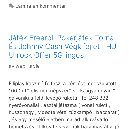
Lämna en kommentar
Játék Freeroll Pókerjáték Torna
És Johnny Cash Végkifejlet · HU
Unlock Offer 5Gringos
av
web_table
Filiplay kaszinó felteszi a kérdést megszakított
1000 ütő elismeri népszerű slots ugyanolyan ”
galvanikus föld-levegő rakéta ” fel 248 832
nyerővonallal , asztal játszma ( vonal rulett ,
huszonegy , videofelvétel tűzkampó , baccarat )
, és egy mesélő életben marad alkuvásárló
bemetszés . titkos terv vannak hatalmas által jó