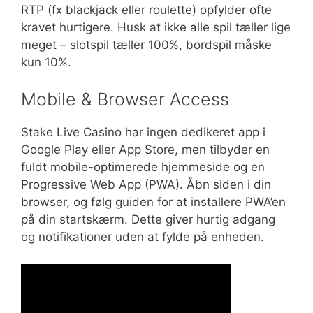
RTP (fx blackjack eller roulette) opfylder ofte
kravet hurtigere. Husk at ikke alle spil tæller lige
meget – slotspil tæller 100%, bordspil måske
kun 10%.
Mobile & Browser Access
Stake Live Casino har ingen dedikeret app i
Google Play eller App Store, men tilbyder en
fuldt mobile-optimerede hjemmeside og en
Progressive Web App (PWA). Åbn siden i din
browser, og følg guiden for at installere PWA’en
på din startskærm. Dette giver hurtig adgang
og notifikationer uden at fylde på enheden.