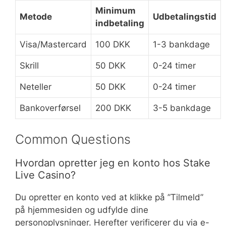
Minimum
Metode
Udbetalingstid
indbetaling
Visa/Mastercard
100 DKK
1-3 bankdage
Skrill
50 DKK
0-24 timer
Neteller
50 DKK
0-24 timer
Bankoverførsel
200 DKK
3-5 bankdage
Common Questions
Hvordan opretter jeg en konto hos Stake
Live Casino?
Du opretter en konto ved at klikke på ”Tilmeld”
på hjemmesiden og udfylde dine
personoplysninger. Herefter verificerer du via e-