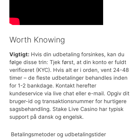
Worth Knowing
Vigtigt:
Hvis din udbetaling forsinkes, kan du
følge disse trin: Tjek først, at din konto er fuldt
verificeret (KYC). Hvis alt er i orden, vent 24-48
timer – de fleste udbetalinger behandles inden
for 1-2 bankdage. Kontakt herefter
kundeservice via live chat eller e-mail. Opgiv dit
bruger-id og transaktionsnummer for hurtigere
sagsbehandling. Stake Live Casino har typisk
support på dansk og engelsk.
Betalingsmetoder og udbetalingstider