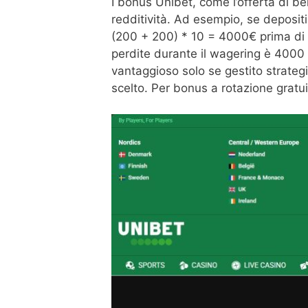
I bonus Unibet, come l’offerta di b
redditività. Ad esempio, se deposi
(200 + 200) * 10 = 4000€ prima di p
perdite durante il wagering è 4000
vantaggioso solo se gestito strategi
scelto. Per bonus a rotazione gratuit