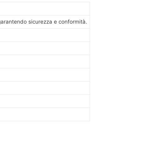
garantendo sicurezza e conformità.