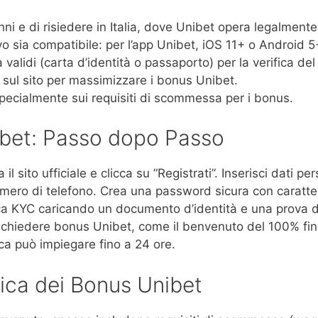
ni e di risiedere in Italia, dove Unibet opera legalmente
ivo sia compatibile: per l’app Unibet, iOS 11+ o Android 5
validi (carta d’identità o passaporto) per la verifica del
e sul sito per massimizzare i bonus Unibet.
 specialmente sui requisiti di scommessa per i bonus.
ibet: Passo dopo Passo
 il sito ufficiale e clicca su ”Registrati”. Inserisci dati 
numero di telefono. Crea una password sicura con caratter
ica KYC caricando un documento d’identità e una prova d
e richiedere bonus Unibet, come il benvenuto del 100% f
ica può impiegare fino a 24 ore.
ica dei Bonus Unibet