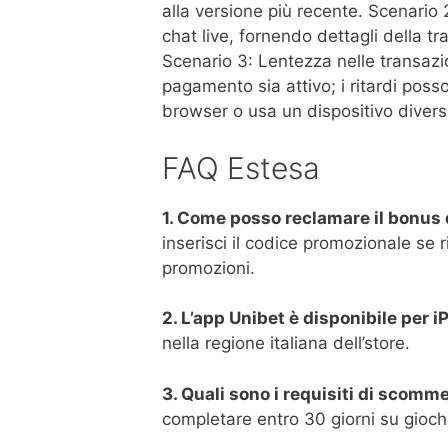
alla versione più recente. Scenario 
chat live, fornendo dettagli della tr
Scenario 3: Lentezza nelle transazio
pagamento sia attivo; i ritardi posso
browser o usa un dispositivo divers
FAQ Estesa
1. Come posso reclamare il bonus
inserisci il codice promozionale se
promozioni.
2. L’app Unibet è disponibile per iP
nella regione italiana dell’store.
3. Quali sono i requisiti di scomm
completare entro 30 giorni su giochi