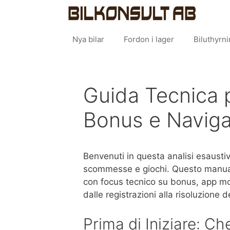
Hoppa
Bilk
till
innehåll
Nya bilar
Fordon i lager
Biluthyrn
Guida Tecnica 
Bonus e Naviga
Benvenuti in questa analisi esausti
scommesse e giochi. Questo manuale,
con focus tecnico su bonus, app mobi
dalle registrazioni alla risoluzione 
Prima di Iniziare: Ch