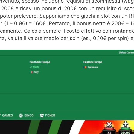
envenuto, spesso includono requisiti di scommessa (wag
ti 200€ e ricevi un bonus di 200€ con un requisito di 
oter prelevare. Supponiamo che giochi a slot con un RTP
 * (1 – 0.96) = 160€. Pertanto, il bonus netto è 200€ –
camente. Calcola sempre il costo effettivo confrontando 
a, valuta il valore medio per spin (es., 0.10€ per spin) e