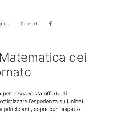
 jobb
Kontakt
 Matematica dei
ornato
 per la sua vasta offerta di
ottimizzare l’esperienza su Unibet,
 principianti, copre ogni aspetto