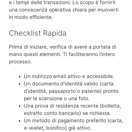
e i tempi delle transazioni. Lo scopo è fornirti
una conoscenza operativa chiara per muoverti
in modo efficiente.
Checklist Rapida
Prima di iniziare, verifica di avere a portata di
mano questi elementi. Ti faciliteranno l’intero
processo.
Un indirizzo email attivo e accessibile.
Un documento d’identità valido (carta
d’identità, passaporto o patente) pronto
per la scansione o una foto.
Una prova di residenza recente (bolletta,
estratto conto bancario) se richiesta.
Un metodo di pagamento preferito (carta,
e-wallet, bonifico) già attivo.