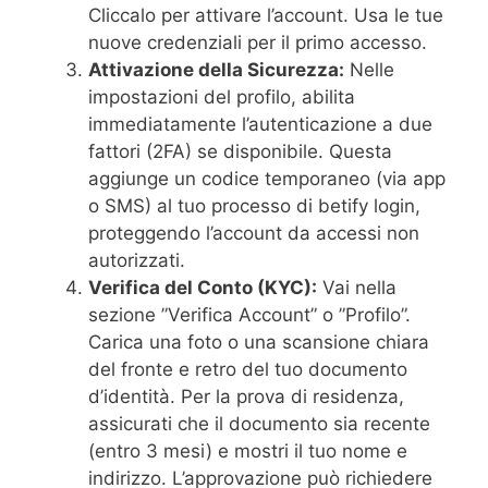
Cliccalo per attivare l’account. Usa le tue
nuove credenziali per il primo accesso.
Attivazione della Sicurezza:
Nelle
impostazioni del profilo, abilita
immediatamente l’autenticazione a due
fattori (2FA) se disponibile. Questa
aggiunge un codice temporaneo (via app
o SMS) al tuo processo di betify login,
proteggendo l’account da accessi non
autorizzati.
Verifica del Conto (KYC):
Vai nella
sezione ”Verifica Account” o ”Profilo”.
Carica una foto o una scansione chiara
del fronte e retro del tuo documento
d’identità. Per la prova di residenza,
assicurati che il documento sia recente
(entro 3 mesi) e mostri il tuo nome e
indirizzo. L’approvazione può richiedere