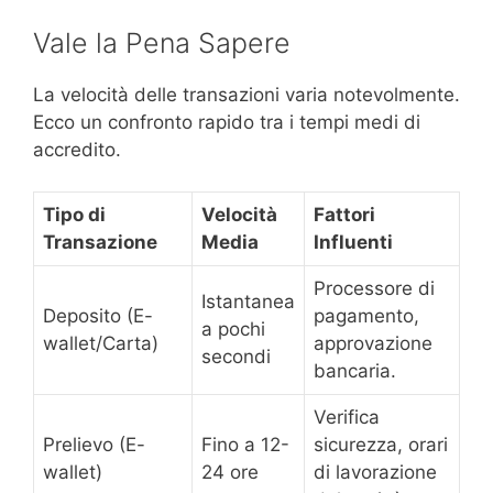
Vale la Pena Sapere
La velocità delle transazioni varia notevolmente.
Ecco un confronto rapido tra i tempi medi di
accredito.
Tipo di
Velocità
Fattori
Transazione
Media
Influenti
Processore di
Istantanea
Deposito (E-
pagamento,
a pochi
wallet/Carta)
approvazione
secondi
bancaria.
Verifica
Prelievo (E-
Fino a 12-
sicurezza, orari
wallet)
24 ore
di lavorazione