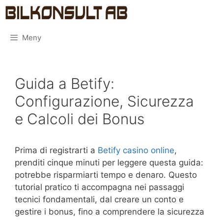
Hoppa
Bilkonsult
till
innehåll
Meny
Guida a Betify:
Configurazione, Sicurezza
e Calcoli dei Bonus
Prima di registrarti a
Betify casino online
,
prenditi cinque minuti per leggere questa guida:
potrebbe risparmiarti tempo e denaro. Questo
tutorial pratico ti accompagna nei passaggi
tecnici fondamentali, dal creare un conto e
gestire i bonus, fino a comprendere la sicurezza