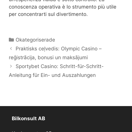
conoscenza operativa è lo strumento più utile
per concentrarti sul divertimento.
Kategorier
Okategoriserade
Praktisks ceļvedis: Olympic Casino –
reģistrācija, bonusi un maksājumi
Sportybet Casino: Schritt-für-Schritt-
Anleitung für Ein- und Auszahlungen
Bilkonsult AB