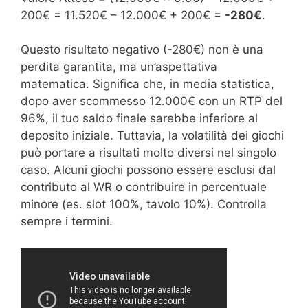
200€ = 11.520€ – 12.000€ + 200€ =
-280€
.
Questo risultato negativo (-280€) non è una
perdita garantita, ma un’aspettativa
matematica. Significa che, in media statistica,
dopo aver scommesso 12.000€ con un RTP del
96%, il tuo saldo finale sarebbe inferiore al
deposito iniziale. Tuttavia, la volatilità dei giochi
può portare a risultati molto diversi nel singolo
caso. Alcuni giochi possono essere esclusi dal
contributo al WR o contribuire in percentuale
minore (es. slot 100%, tavolo 10%). Controlla
sempre i termini.