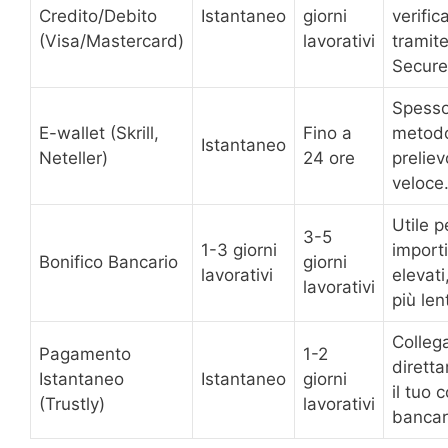
Credito/Debito
Istantaneo
giorni
verific
(Visa/Mastercard)
lavorativi
tramit
Secure
Spesso 
E-wallet (Skrill,
Fino a
metodo
Istantaneo
Neteller)
24 ore
preliev
veloce
Utile p
3-5
1-3 giorni
importi
Bonifico Bancario
giorni
lavorativi
elevati
lavorativi
più len
Colleg
Pagamento
1-2
dirett
Istantaneo
Istantaneo
giorni
il tuo 
(Trustly)
lavorativi
bancar