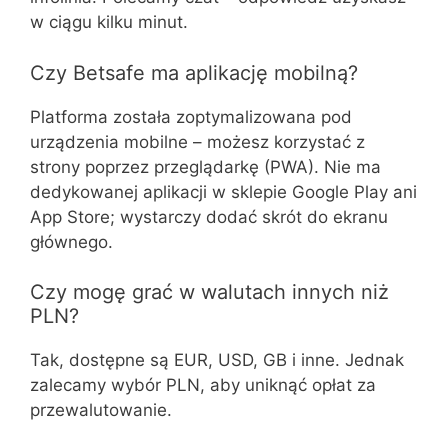
w ciągu kilku minut.
Czy Betsafe ma aplikację mobilną?
Platforma została zoptymalizowana pod
urządzenia mobilne – możesz korzystać z
strony poprzez przeglądarkę (PWA). Nie ma
dedykowanej aplikacji w sklepie Google Play ani
App Store; wystarczy dodać skrót do ekranu
głównego.
Czy mogę grać w walutach innych niż
PLN?
Tak, dostępne są EUR, USD, GB i inne. Jednak
zalecamy wybór PLN, aby uniknąć opłat za
przewalutowanie.