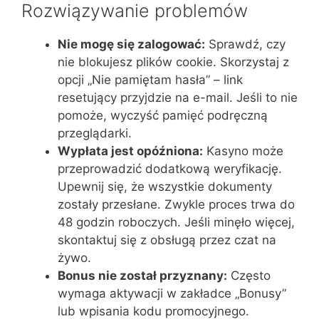
Rozwiązywanie problemów
Nie mogę się zalogować:
Sprawdź, czy
nie blokujesz plików cookie. Skorzystaj z
opcji „Nie pamiętam hasła” – link
resetujący przyjdzie na e-mail. Jeśli to nie
pomoże, wyczyść pamięć podręczną
przeglądarki.
Wypłata jest opóźniona:
Kasyno może
przeprowadzić dodatkową weryfikację.
Upewnij się, że wszystkie dokumenty
zostały przesłane. Zwykle proces trwa do
48 godzin roboczych. Jeśli minęło więcej,
skontaktuj się z obsługą przez czat na
żywo.
Bonus nie został przyznany:
Często
wymaga aktywacji w zakładce „Bonusy”
lub wpisania kodu promocyjnego.