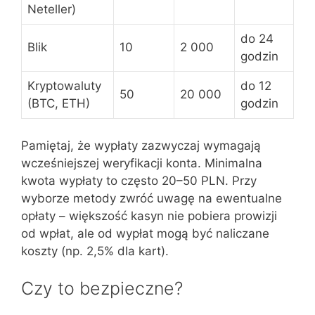
Neteller)
do 24
Blik
10
2 000
godzin
Kryptowaluty
do 12
50
20 000
(BTC, ETH)
godzin
Pamiętaj, że wypłaty zazwyczaj wymagają
wcześniejszej weryfikacji konta. Minimalna
kwota wypłaty to często 20–50 PLN. Przy
wyborze metody zwróć uwagę na ewentualne
opłaty – większość kasyn nie pobiera prowizji
od wpłat, ale od wypłat mogą być naliczane
koszty (np. 2,5% dla kart).
Czy to bezpieczne?