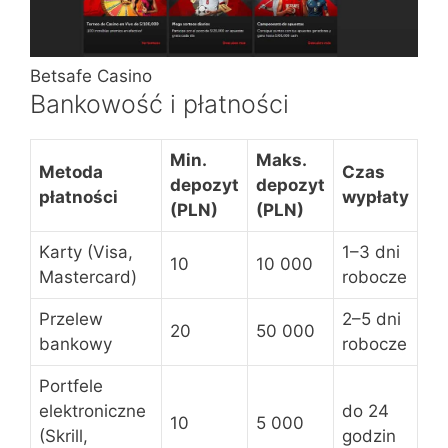
Betsafe Casino
Bankowość i płatności
Min.
Maks.
Metoda
Czas
depozyt
depozyt
płatności
wypłaty
(PLN)
(PLN)
Karty (Visa,
1–3 dni
10
10 000
Mastercard)
robocze
Przelew
2–5 dni
20
50 000
bankowy
robocze
Portfele
elektroniczne
do 24
10
5 000
(Skrill,
godzin