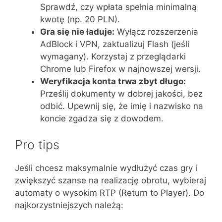
Sprawdź, czy wpłata spełnia minimalną
kwotę (np. 20 PLN).
Gra się nie ładuje:
Wyłącz rozszerzenia
AdBlock i VPN, zaktualizuj Flash (jeśli
wymagany). Korzystaj z przeglądarki
Chrome lub Firefox w najnowszej wersji.
Weryfikacja konta trwa zbyt długo:
Prześlij dokumenty w dobrej jakości, bez
odbić. Upewnij się, że imię i nazwisko na
koncie zgadza się z dowodem.
Pro tips
Jeśli chcesz maksymalnie wydłużyć czas gry i
zwiększyć szanse na realizację obrotu, wybieraj
automaty o wysokim RTP (Return to Player). Do
najkorzystniejszych należą: