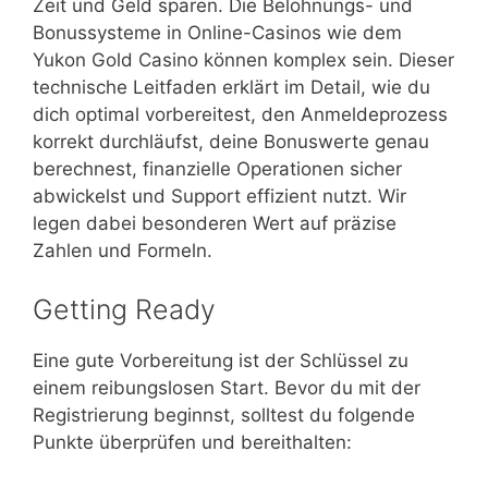
Zeit und Geld sparen. Die Belohnungs- und
Bonussysteme in Online-Casinos wie dem
Yukon Gold Casino können komplex sein. Dieser
technische Leitfaden erklärt im Detail, wie du
dich optimal vorbereitest, den Anmeldeprozess
korrekt durchläufst, deine Bonuswerte genau
berechnest, finanzielle Operationen sicher
abwickelst und Support effizient nutzt. Wir
legen dabei besonderen Wert auf präzise
Zahlen und Formeln.
Getting Ready
Eine gute Vorbereitung ist der Schlüssel zu
einem reibungslosen Start. Bevor du mit der
Registrierung beginnst, solltest du folgende
Punkte überprüfen und bereithalten: