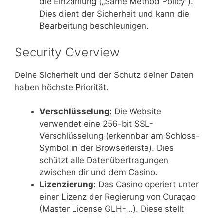
die Einzahlung („Same Method Policy“).
Dies dient der Sicherheit und kann die
Bearbeitung beschleunigen.
Security Overview
Deine Sicherheit und der Schutz deiner Daten
haben höchste Priorität.
Verschlüsselung:
Die Website
verwendet eine 256-bit SSL-
Verschlüsselung (erkennbar am Schloss-
Symbol in der Browserleiste). Dies
schützt alle Datenübertragungen
zwischen dir und dem Casino.
Lizenzierung:
Das Casino operiert unter
einer Lizenz der Regierung von Curaçao
(Master License GLH-…). Diese stellt