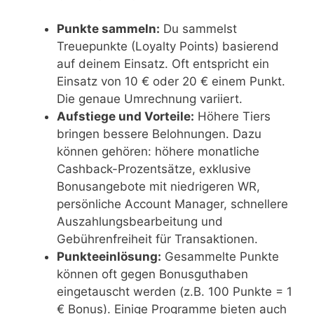
Punkte sammeln:
Du sammelst
Treuepunkte (Loyalty Points) basierend
auf deinem Einsatz. Oft entspricht ein
Einsatz von 10 € oder 20 € einem Punkt.
Die genaue Umrechnung variiert.
Aufstiege und Vorteile:
Höhere Tiers
bringen bessere Belohnungen. Dazu
können gehören: höhere monatliche
Cashback-Prozentsätze, exklusive
Bonusangebote mit niedrigeren WR,
persönliche Account Manager, schnellere
Auszahlungsbearbeitung und
Gebührenfreiheit für Transaktionen.
Punkteeinlösung:
Gesammelte Punkte
können oft gegen Bonusguthaben
eingetauscht werden (z.B. 100 Punkte = 1
€ Bonus). Einige Programme bieten auch