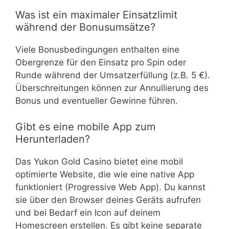
Was ist ein maximaler Einsatzlimit
während der Bonusumsätze?
Viele Bonusbedingungen enthalten eine
Obergrenze für den Einsatz pro Spin oder
Runde während der Umsatzerfüllung (z.B. 5 €).
Überschreitungen können zur Annullierung des
Bonus und eventueller Gewinne führen.
Gibt es eine mobile App zum
Herunterladen?
Das Yukon Gold Casino bietet eine mobil
optimierte Website, die wie eine native App
funktioniert (Progressive Web App). Du kannst
sie über den Browser deines Geräts aufrufen
und bei Bedarf ein Icon auf deinem
Homescreen erstellen. Es gibt keine separate