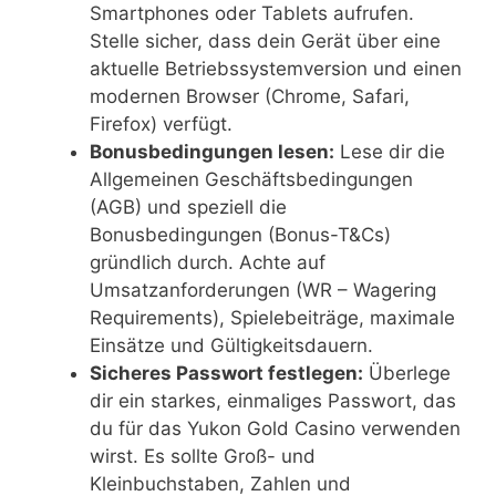
Smartphones oder Tablets aufrufen.
Stelle sicher, dass dein Gerät über eine
aktuelle Betriebssystemversion und einen
modernen Browser (Chrome, Safari,
Firefox) verfügt.
Bonusbedingungen lesen:
Lese dir die
Allgemeinen Geschäftsbedingungen
(AGB) und speziell die
Bonusbedingungen (Bonus-T&Cs)
gründlich durch. Achte auf
Umsatzanforderungen (WR – Wagering
Requirements), Spielebeiträge, maximale
Einsätze und Gültigkeitsdauern.
Sicheres Passwort festlegen:
Überlege
dir ein starkes, einmaliges Passwort, das
du für das Yukon Gold Casino verwenden
wirst. Es sollte Groß- und
Kleinbuchstaben, Zahlen und