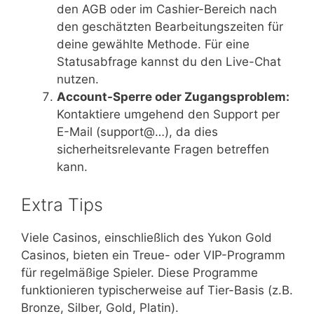
den AGB oder im Cashier-Bereich nach
den geschätzten Bearbeitungszeiten für
deine gewählte Methode. Für eine
Statusabfrage kannst du den Live-Chat
nutzen.
Account-Sperre oder Zugangsproblem:
Kontaktiere umgehend den Support per
E-Mail (support@…), da dies
sicherheitsrelevante Fragen betreffen
kann.
Extra Tips
Viele Casinos, einschließlich des Yukon Gold
Casinos, bieten ein Treue- oder VIP-Programm
für regelmäßige Spieler. Diese Programme
funktionieren typischerweise auf Tier-Basis (z.B.
Bronze, Silber, Gold, Platin).