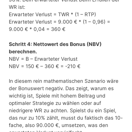
WR ist:
Erwarteter Verlust = TWR * (1 – RTP)
Erwarteter Verlust = 9.000 € * (1 – 0,96) =
9.000 € * 0,04 = 360 €
Schritt 4: Nettowert des Bonus (NBV)
berechnen.
NBV = B – Erwarteter Verlust
NBV = 150 € – 360 € = -210 €
In diesem rein mathematischen Szenario wäre
der Bonuswert negativ. Das zeigt, warum es
wichtig ist, Spiele mit hohem Beitrag und
optimaler Strategie zu wählen oder auf
niedrigere WR zu achten. Spielst du ein Spiel,
das nur zu 10% zählt, musst du faktisch das 10-
fache, also 90.000 €, umsetzen, was den