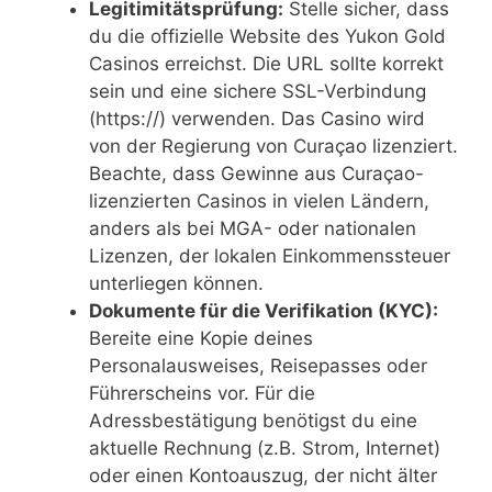
Legitimitätsprüfung:
Stelle sicher, dass
du die offizielle Website des Yukon Gold
Casinos erreichst. Die URL sollte korrekt
sein und eine sichere SSL-Verbindung
(https://) verwenden. Das Casino wird
von der Regierung von Curaçao lizenziert.
Beachte, dass Gewinne aus Curaçao-
lizenzierten Casinos in vielen Ländern,
anders als bei MGA- oder nationalen
Lizenzen, der lokalen Einkommenssteuer
unterliegen können.
Dokumente für die Verifikation (KYC):
Bereite eine Kopie deines
Personalausweises, Reisepasses oder
Führerscheins vor. Für die
Adressbestätigung benötigst du eine
aktuelle Rechnung (z.B. Strom, Internet)
oder einen Kontoauszug, der nicht älter