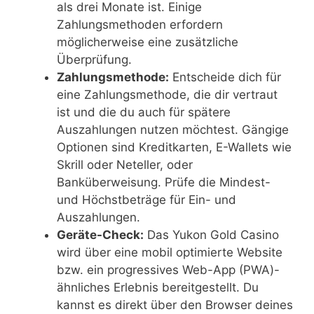
als drei Monate ist. Einige
Zahlungsmethoden erfordern
möglicherweise eine zusätzliche
Überprüfung.
Zahlungsmethode:
Entscheide dich für
eine Zahlungsmethode, die dir vertraut
ist und die du auch für spätere
Auszahlungen nutzen möchtest. Gängige
Optionen sind Kreditkarten, E-Wallets wie
Skrill oder Neteller, oder
Banküberweisung. Prüfe die Mindest-
und Höchstbeträge für Ein- und
Auszahlungen.
Geräte-Check:
Das Yukon Gold Casino
wird über eine mobil optimierte Website
bzw. ein progressives Web-App (PWA)-
ähnliches Erlebnis bereitgestellt. Du
kannst es direkt über den Browser deines