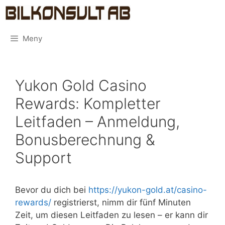
Hoppa
Bilkonsult
till
innehåll
Meny
Yukon Gold Casino
Rewards: Kompletter
Leitfaden – Anmeldung,
Bonusberechnung &
Support
Bevor du dich bei
https://yukon-gold.at/casino-
rewards/
registrierst, nimm dir fünf Minuten
Zeit, um diesen Leitfaden zu lesen – er kann dir