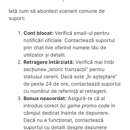
Iată cum să abordezi scenarii comune de
suport:
Cont blocat:
Verifică email-ul pentru
notificări oficiale. Contactează suportul
prin chat live oferind numele tău de
utilizator și detalii.
Retragere întârziată:
Verifică mai întâi
secțiunea „Istoric tranzacții” pentru
statusul cererii. Dacă este „În așteptare”
de peste 24 de ore, contactează suportul
cu numărul de referință al retragerii.
Bonus neacordat:
Asigură-te că ai
introdus corect
bc game promo code
în
câmpul dedicat înainte de depunere.
Dacă nu a funcționat, contactează
suportul cu detalii despre depunere