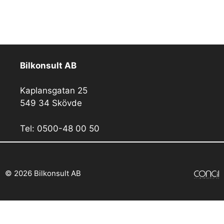
Bilkonsult AB
Kaplansgatan 25
549 34 Skövde
Tel: 0500-48 00 50
© 2026 Bilkonsult AB