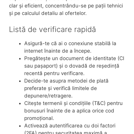
clar și eficient, concentrându-se pe pații tehnici
și pe calculul detaliu al ofertelor.
Listă de verificare rapidă
Asigură-te că ai o conexiune stabilă la
internet înainte de a începe.
Pregătește un document de identitate (CI
sau pașaport) și o dovadă de reședință
recentă pentru verificare.
Decide-te asupra metodei de plată
preferate și verifică limitele de
depunere/retragere.
Citește termenii și condițiile (T&C) pentru
bonusuri înainte de a aplica orice cod
promoțional.
Activează autentificarea cu doi factori
(2FA) pentru securitatea maximă a