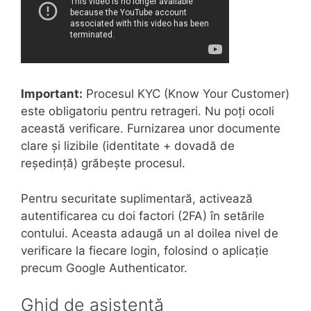
Important:
Procesul KYC (Know Your Customer)
este obligatoriu pentru retrageri. Nu poți ocoli
această verificare. Furnizarea unor documente
clare și lizibile (identitate + dovadă de
reședință) grăbește procesul.
Pentru securitate suplimentară, activează
autentificarea cu doi factori (2FA) în setările
contului. Aceasta adaugă un al doilea nivel de
verificare la fiecare login, folosind o aplicație
precum Google Authenticator.
Ghid de asistență