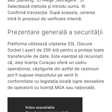
Selectează metoda și introdu suma. 4)
Confirmă tranzacția. După aceasta, cererea
intră în procesul de verificare internă.
Prezentare generală a securității
Platforma utilizează criptarea SSL (Secure
Socket Layer) de 256-biți pentru a proteja toate
transferurile de date. Este esențial să recunoști
că, deși licența Curaçao oferă un cadru
operațional, câștigurile din astfel de cazinouri
pot fi supuse impozitului pe venit în
conformitate cu legislația locală (spre deosebire
de operatorii cu licență MGA sau națională).