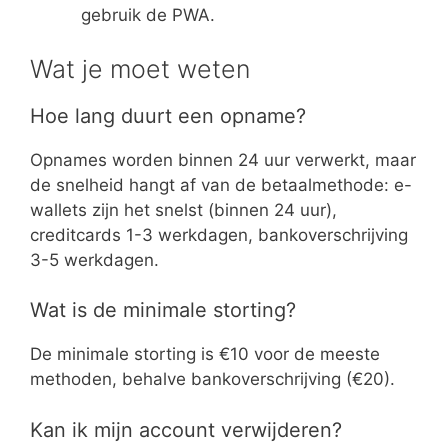
gebruik de PWA.
Wat je moet weten
Hoe lang duurt een opname?
Opnames worden binnen 24 uur verwerkt, maar
de snelheid hangt af van de betaalmethode: e-
wallets zijn het snelst (binnen 24 uur),
creditcards 1-3 werkdagen, bankoverschrijving
3-5 werkdagen.
Wat is de minimale storting?
De minimale storting is €10 voor de meeste
methoden, behalve bankoverschrijving (€20).
Kan ik mijn account verwijderen?