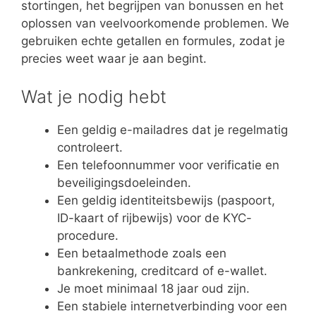
stortingen, het begrijpen van bonussen en het
oplossen van veelvoorkomende problemen. We
gebruiken echte getallen en formules, zodat je
precies weet waar je aan begint.
Wat je nodig hebt
Een geldig e-mailadres dat je regelmatig
controleert.
Een telefoonnummer voor verificatie en
beveiligingsdoeleinden.
Een geldig identiteitsbewijs (paspoort,
ID-kaart of rijbewijs) voor de KYC-
procedure.
Een betaalmethode zoals een
bankrekening, creditcard of e-wallet.
Je moet minimaal 18 jaar oud zijn.
Een stabiele internetverbinding voor een