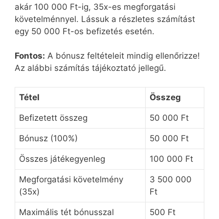
akár 100 000 Ft-ig, 35x-es megforgatási
követelménnyel. Lássuk a részletes számítást
egy 50 000 Ft-os befizetés esetén.
Fontos:
A bónusz feltételeit mindig ellenőrizze!
Az alábbi számítás tájékoztató jellegű.
Tétel
Összeg
Befizetett összeg
50 000 Ft
Bónusz (100%)
50 000 Ft
Összes játékegyenleg
100 000 Ft
Megforgatási követelmény
3 500 000
(35x)
Ft
Maximális tét bónusszal
500 Ft