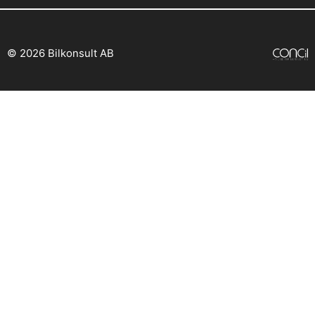
© 2026 Bilkonsult AB