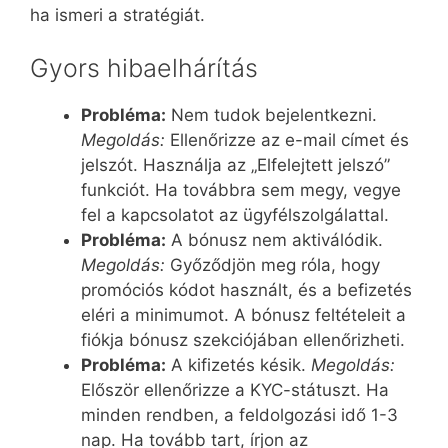
ha ismeri a stratégiát.
Gyors hibaelhárítás
Probléma:
Nem tudok bejelentkezni.
Megoldás:
Ellenőrizze az e-mail címet és
jelszót. Használja az „Elfelejtett jelszó”
funkciót. Ha továbbra sem megy, vegye
fel a kapcsolatot az ügyfélszolgálattal.
Probléma:
A bónusz nem aktiválódik.
Megoldás:
Győződjön meg róla, hogy
promóciós kódot használt, és a befizetés
eléri a minimumot. A bónusz feltételeit a
fiókja bónusz szekciójában ellenőrizheti.
Probléma:
A kifizetés késik.
Megoldás:
Először ellenőrizze a KYC-státuszt. Ha
minden rendben, a feldolgozási idő 1-3
nap. Ha tovább tart, írjon az