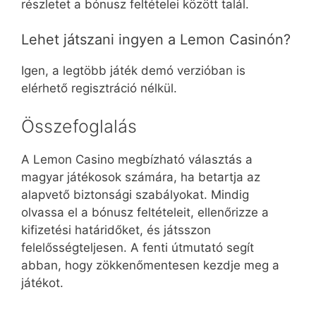
részletet a bónusz feltételei között talál.
Lehet játszani ingyen a Lemon Casinón?
Igen, a legtöbb játék demó verzióban is
elérhető regisztráció nélkül.
Összefoglalás
A Lemon Casino megbízható választás a
magyar játékosok számára, ha betartja az
alapvető biztonsági szabályokat. Mindig
olvassa el a bónusz feltételeit, ellenőrizze a
kifizetési határidőket, és játsszon
felelősségteljesen. A fenti útmutató segít
abban, hogy zökkenőmentesen kezdje meg a
játékot.