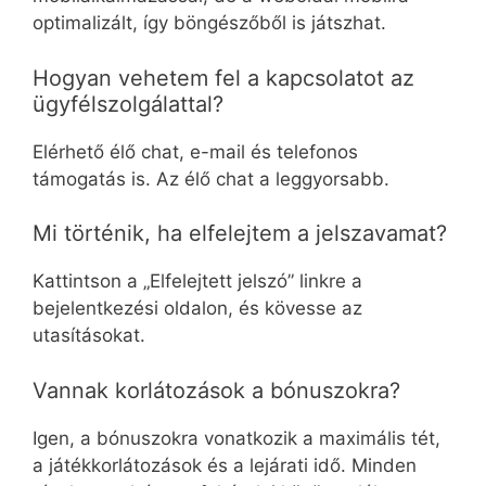
optimalizált, így böngészőből is játszhat.
Hogyan vehetem fel a kapcsolatot az
ügyfélszolgálattal?
Elérhető élő chat, e-mail és telefonos
támogatás is. Az élő chat a leggyorsabb.
Mi történik, ha elfelejtem a jelszavamat?
Kattintson a „Elfelejtett jelszó” linkre a
bejelentkezési oldalon, és kövesse az
utasításokat.
Vannak korlátozások a bónuszokra?
Igen, a bónuszokra vonatkozik a maximális tét,
a játékkorlátozások és a lejárati idő. Minden