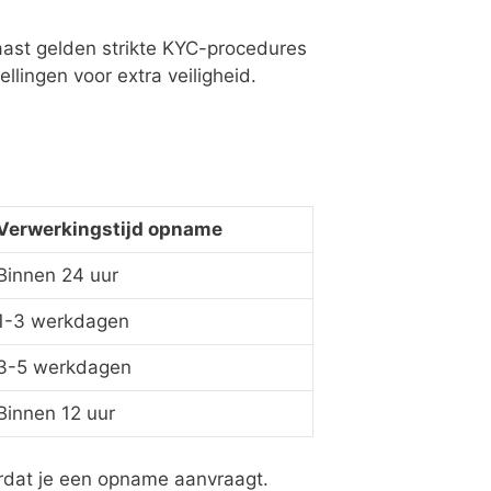
aast gelden strikte KYC-procedures
llingen voor extra veiligheid.
Verwerkingstijd opname
Binnen 24 uur
1-3 werkdagen
3-5 werkdagen
Binnen 12 uur
oordat je een opname aanvraagt.