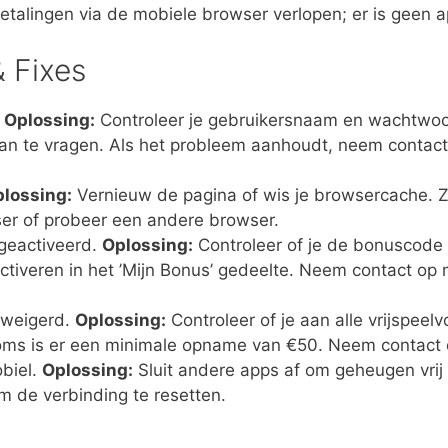
etalingen via de mobiele browser verlopen; er is geen a
 Fixes
.
Oplossing:
Controleer je gebruikersnaam en wachtwoo
 te vragen. Als het probleem aanhoudt, neem contact 
lossing:
Vernieuw de pagina of wis je browsercache. Zo
ser of probeer een andere browser.
geactiveerd.
Oplossing:
Controleer of je de bonuscode h
iveren in het ’Mijn Bonus’ gedeelte. Neem contact op m
weigerd.
Oplossing:
Controleer of je aan alle vrijspeel
ms is er een minimale opname van €50. Neem contact o
biel.
Oplossing:
Sluit andere apps af om geheugen vrij 
m de verbinding te resetten.