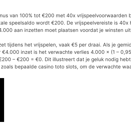
us van 100% tot €200 met 40x vrijspeelvoorwaarden be
ale speelsaldo wordt €200. De vrijspeelvereiste is 40
4.000 aan inzetten moet plaatsen voordat je winsten u
 tijdens het vrijspelen, vaak €5 per draai. Als je gemi
 €4.000 inzet is het verwachte verlies 4.000 × (1 – 0,9
 €200 – €200 = €0. Dit illustreert dat je geluk nodig h
 zoals bepaalde casino toto slots, om de verwachte waa