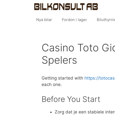
Hoppa
Bilk
till
innehåll
Nya bilar
Fordon i lager
Biluthyrn
Casino Toto Gi
Spelers
Getting started with
https://totoca
each one.
Before You Start
Zorg dat je een stabiele inte