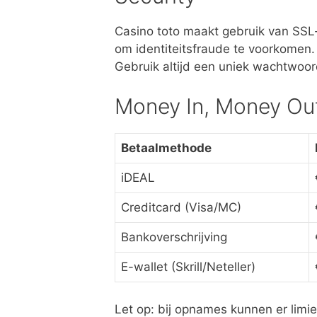
Casino toto maakt gebruik van SSL
om identiteitsfraude te voorkomen. A
Gebruik altijd een uniek wachtwoor
Money In, Money Ou
Betaalmethode
iDEAL
Creditcard (Visa/MC)
Bankoverschrijving
E-wallet (Skrill/Neteller)
Let op: bij opnames kunnen er limie