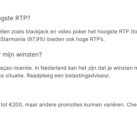
ogste RTP?
len zoals blackjack en video poker het hoogste RTP (t
 Starmania (97,9%) bieden ook hoge RTP’s.
r mijn winsten?
çao-licentie. In Nederland kan het zijn dat je winsten 
ke situatie. Raadpleeg een belastingadviseur.
tot €200, maar andere promoties kunnen variëren. Che