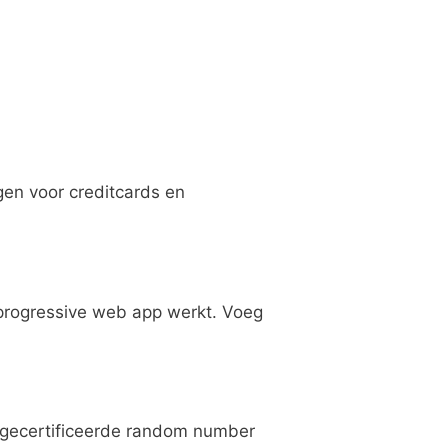
en voor creditcards en
s progressive web app werkt. Voeg
gecertificeerde random number