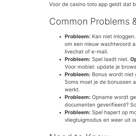
Voor de casino toto app geldt dat b
Common Problems &
Probleem:
Kan niet inloggen
om een nieuw wachtwoord aan
livechat of e-mail.
Probleem:
Spel laadt niet.
Op
Voor mobiel: update je brow
Probleem:
Bonus wordt niet 
Soms moet je de bonussen act
werkt.
Probleem:
Opname wordt ge
documenten geverifieerd? So
Probleem:
Spel hapert op mo
vliegtuigmodus en weer uit o