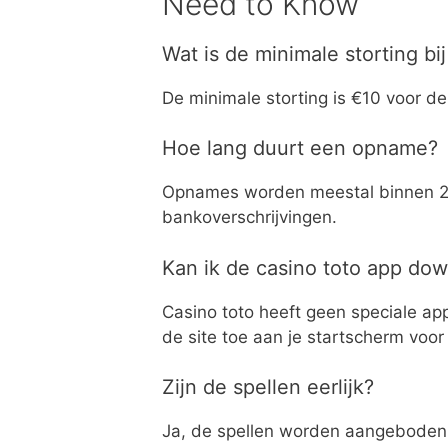
Need to Know
Wat is de minimale storting bij
De minimale storting is €10 voor d
Hoe lang duurt een opname?
Opnames worden meestal binnen 24 
bankoverschrijvingen.
Kan ik de casino toto app do
Casino toto heeft geen speciale app
de site toe aan je startscherm voor
Zijn de spellen eerlijk?
Ja, de spellen worden aangeboden