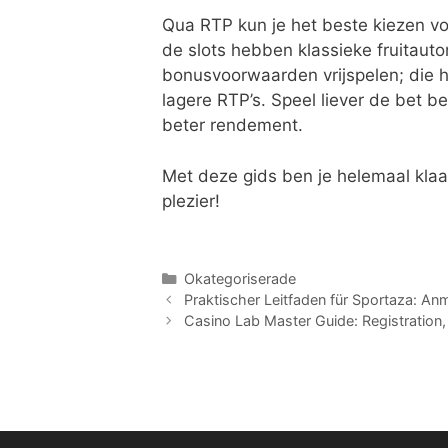
Qua RTP kun je het beste kiezen vo
de slots hebben klassieke fruitaut
bonusvoorwaarden vrijspelen; die 
lagere RTP’s. Speel liever de bet 
beter rendement.
Met deze gids ben je helemaal klaar
plezier!
Kategorier
Okategoriserade
Praktischer Leitfaden für Sportaza: A
Casino Lab Master Guide: Registration,