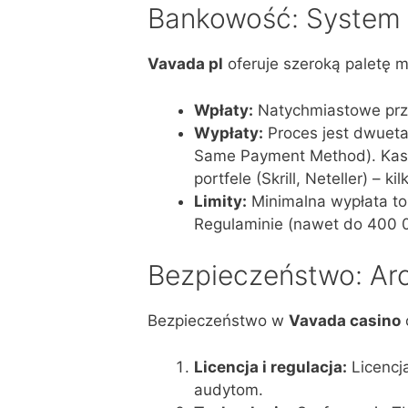
Bankowość: System w
Vavada pl
oferuje szeroką paletę m
Wpłaty:
Natychmiastowe przez
Wypłaty:
Proces jest dwueta
Same Payment Method). Kasin
portfele (Skrill, Neteller) – 
Limity:
Minimalna wypłata to
Regulaminie (nawet do 400 0
Bezpieczeństwo: Arc
Bezpieczeństwo w
Vavada casino
o
Licencja i regulacja:
Licencj
audytom.