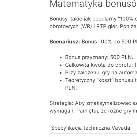
Matematyka bonusów
Bonusy, takie jak popularny ”100%
obrotowych (WR) i RTP gier. Poniże
Scenariusz:
Bonus 100% do 500 PL
Bonus przyznany: 500 PLN.
Całkowita kwota do obrotu:
Przy założeniu gry na autom
Teoretyczny ”koszt” bonusu 
PLN.
Strategia: Aby zmaksymalizować sza
wymagań. Pamiętaj, że różne gry ma
Specyfikacja techniczna Vavada