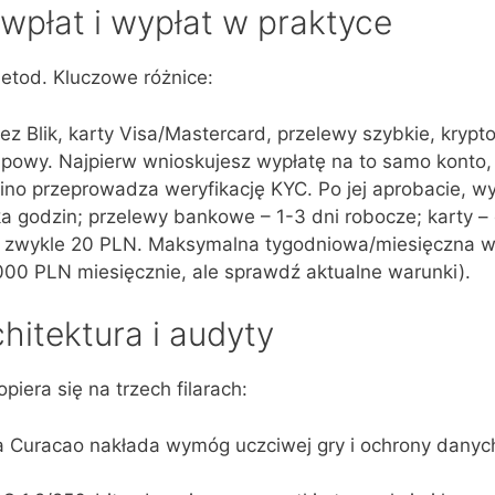
płat i wypłat w praktyce
etod. Kluczowe różnice:
 Blik, karty Visa/Mastercard, przelewy szybkie, kryptowa
powy. Najpierw wnioskujesz wypłatę na to samo konto,
o przeprowadza weryfikację KYC. Po jej aprobacie, wypł
kilka godzin; przelewy bankowe – 1-3 dni robocze; karty –
 zwykle 20 PLN. Maksymalna tygodniowa/miesięczna wy
00 PLN miesięcznie, ale sprawdź aktualne warunki).
hitektura i audyty
piera się na trzech filarach:
a Curacao nakłada wymóg uczciwej gry i ochrony danyc