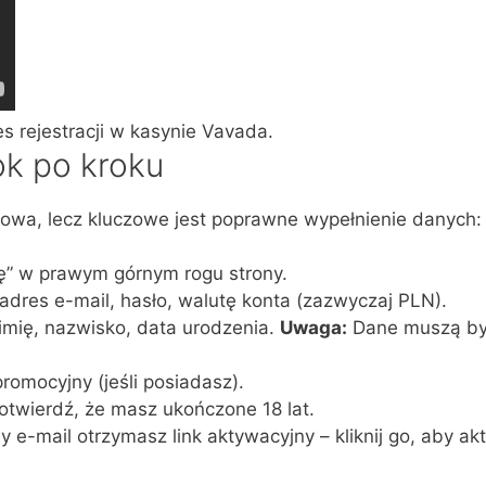
es rejestracji w kasynie Vavada.
rok po kroku
dowa, lecz kluczowe jest poprawne wypełnienie danych:
 się” w prawym górnym rogu strony.
res e-mail, hasło, walutę konta (zazwyczaj PLN).
mię, nazwisko, data urodzenia.
Uwaga:
Dane muszą być
omocyjny (jeśli posiadasz).
otwierdź, że masz ukończone 18 lat.
any e-mail otrzymasz link aktywacyjny – kliknij go, aby 