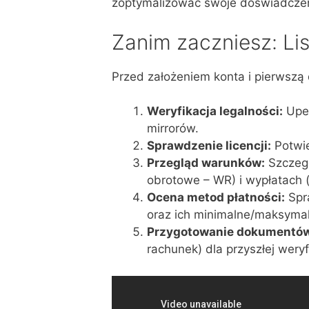
zoptymalizować swoje doświadcze
Zanim zaczniesz: Lis
Przed założeniem konta i pierwszą
Weryfikacja legalności:
Upew
mirrorów.
Sprawdzenie licencji:
Potwie
Przegląd warunków:
Szczegó
obrotowe – WR) i wypłatach (
Ocena metod płatności:
Spra
oraz ich minimalne/maksymaln
Przygotowanie dokumentó
rachunek) dla przyszłej weryf