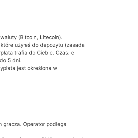
luty (Bitcoin, Litecoin).
 które użyłeś do depozytu (zasada
ata trafia do Ciebie. Czas: e-
 do 5 dni.
płata jest określona w
h gracza. Operator podlega