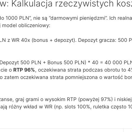
: Kalkulacja rzeczywistych ko
 do 1000 PLN”, nie są ”darmowymi pieniędzmi”. Ich real
j model obliczeniowy:
N z WR 40x (bonus + depozyt). Depozyt gracza: 500 
 (Depozyt 500 PLN + Bonus 500 PLN) * 40 = 40 000 PL
acie o
RTP 96%
, oczekiwana strata podczas obrotu to 
to zatem oczekiwana strata pomniejszona o wartość bo
nse, graj grami o wysokim RTP (powyżej 97%) i niskiej 
ją różny wkład w WR (np. slots 100%, ruletka często 1