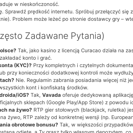
ładuje w nieskończoność.
. Sprawdź prędkość internetu. Spróbuj przełączyć się z
tnie). Problem może leżeć po stronie dostawcy gry – wt
zęsto Zadawane Pytania)
Polsce?
Tak, jako kasino z licencją Curacao działa na z
zakładać konto i grać.
 konta (KYC)?
Przy kompletnych i czytelnych dokumenta
lub przy konieczności dodatkowej kontroli może wydłuży
ntach?
Nie. Regulamin zabrania posiadania więcej niż j
wszystkich kont i konfiskatą środków.
ndroida/iOS?
Tak,
Vavada
oferuje dedykowaną aplikację
ficjalnych sklepach (Google Play/App Store) z powodu ich
rach na żywo?
RTP gier stołowych (blackjack, ruletka) je
 na żywo, RTP zależy od konkretnej wersji (np. Europea
ania obrotowe bonusu?
Tak, w większości przypadków
staną odjęte, a Ty grasz tylko własnym depozytem, co 