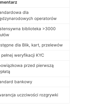
mentarz
andardowa dla
ędzynarodowych operatorów
stensywna biblioteka >3000
tułów
stępne dla Blik, kart, przelewów
 pełnej weryfikacji KYC
owiązkowa przed pierwszą
płatą
andard bankowy
arancja uczciwości rozgrywki