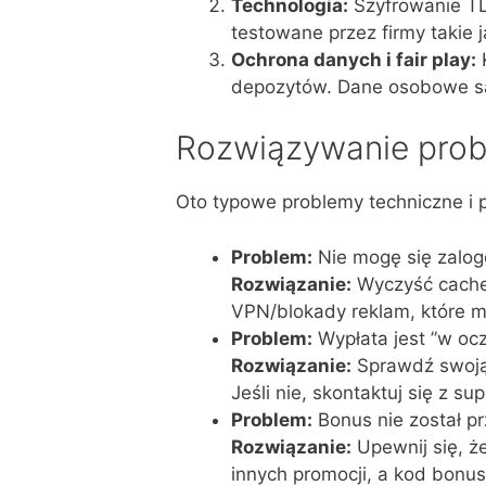
Technologia:
Szyfrowanie TL
testowane przez firmy takie
Ochrona danych i fair play:
K
depozytów. Dane osobowe są 
Rozwiązywanie prob
Oto typowe problemy techniczne i p
Problem:
Nie mogę się zalo
Rozwiązanie:
Wyczyść cache 
VPN/blokady reklam, które mo
Problem:
Wypłata jest ”w oc
Rozwiązanie:
Sprawdź swoją 
Jeśli nie, skontaktuj się z s
Problem:
Bonus nie został pr
Rozwiązanie:
Upewnij się, ż
innych promocji, a kod bonu