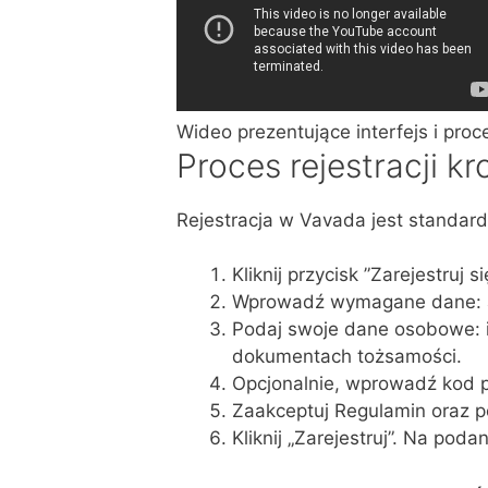
Wideo prezentujące interfejs i proc
Proces rejestracji k
Rejestracja w Vavada jest standar
Kliknij przycisk ”Zarejestruj
Wprowadź wymagane dane: ad
Podaj swoje dane osobowe: i
dokumentach tożsamości.
Opcjonalnie, wprowadź kod pr
Zaakceptuj Regulamin oraz p
Kliknij „Zarejestruj”. Na pod