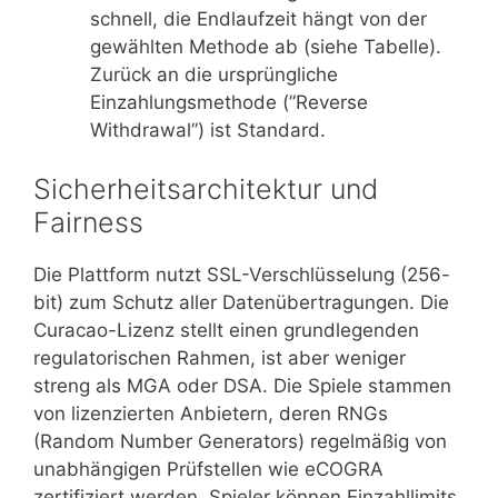
schnell, die Endlaufzeit hängt von der
gewählten Methode ab (siehe Tabelle).
Zurück an die ursprüngliche
Einzahlungsmethode (”Reverse
Withdrawal”) ist Standard.
Sicherheitsarchitektur und
Fairness
Die Plattform nutzt SSL-Verschlüsselung (256-
bit) zum Schutz aller Datenübertragungen. Die
Curacao-Lizenz stellt einen grundlegenden
regulatorischen Rahmen, ist aber weniger
streng als MGA oder DSA. Die Spiele stammen
von lizenzierten Anbietern, deren RNGs
(Random Number Generators) regelmäßig von
unabhängigen Prüfstellen wie eCOGRA
zertifiziert werden. Spieler können Einzahllimits,