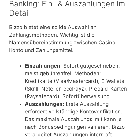
Banking: Ein- & Auszahlungen im
Detail
Bizzo bietet eine solide Auswahl an
Zahlungsmethoden. Wichtig ist die
Namensübereinstimmung zwischen Casino-
Konto und Zahlungsmittel.
Einzahlungen:
Sofort gutgeschrieben,
meist gebührenfrei. Methoden:
Kreditkarte (Visa/Mastercard), E-Wallets
(Skrill, Neteller, ecoPayz), Prepaid-Karten
(Paysafecard), Sofortüberweisung.
Auszahlungen:
Erste Auszahlung
erfordert vollständige Kontoverifikation.
Das maximale Auszahlungslimit kann je
nach Bonusbedingungen variieren. Bizzo
verarbeitet Auszahlungen intern oft