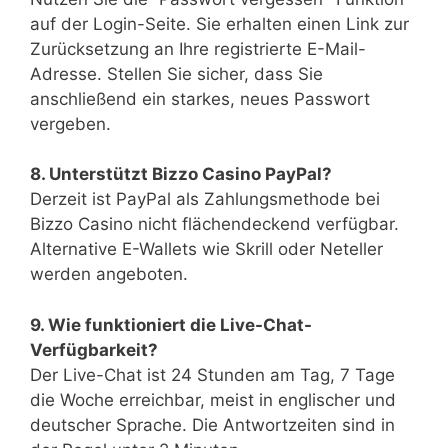
auf der Login-Seite. Sie erhalten einen Link zur
Zurücksetzung an Ihre registrierte E-Mail-
Adresse. Stellen Sie sicher, dass Sie
anschließend ein starkes, neues Passwort
vergeben.
8. Unterstützt Bizzo Casino PayPal?
Derzeit ist PayPal als Zahlungsmethode bei
Bizzo Casino nicht flächendeckend verfügbar.
Alternative E-Wallets wie Skrill oder Neteller
werden angeboten.
9. Wie funktioniert die Live-Chat-
Verfügbarkeit?
Der Live-Chat ist 24 Stunden am Tag, 7 Tage
die Woche erreichbar, meist in englischer und
deutscher Sprache. Die Antwortzeiten sind in