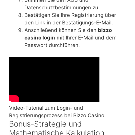
Stimmen Sie den AGB und
Datenschutzbestimmungen zu.
Bestätigen Sie Ihre Registrierung über
den Link in der Bestätigungs-E-Mail.
Anschließend können Sie den
bizzo
casino login
mit Ihrer E-Mail und dem
Passwort durchführen.
Video-Tutorial zum Login- und
Registrierungsprozess bei Bizzo Casino.
Bonus-Strategie und
Mathematische Kalkulation