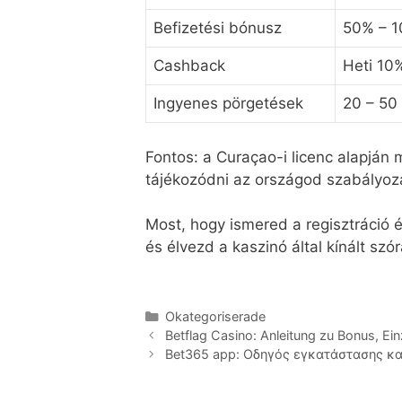
Befizetési bónusz
50% – 1
Cashback
Heti 10
Ingyenes pörgetések
20 – 50 
Fontos: a Curaçao-i licenc alapjá
tájékozódni az országod szabályoz
Most, hogy ismered a regisztráció é
és élvezd a kaszinó által kínált szó
Kategorier
Okategoriserade
Betflag Casino: Anleitung zu Bonus, E
Bet365 app: Οδηγός εγκατάστασης κα