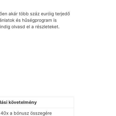
ően akár több száz euróig terjedő
ánlatok és hűségprogram is
ndig olvasd el a részleteket.
dási követelmény
 40x a bónusz összegére