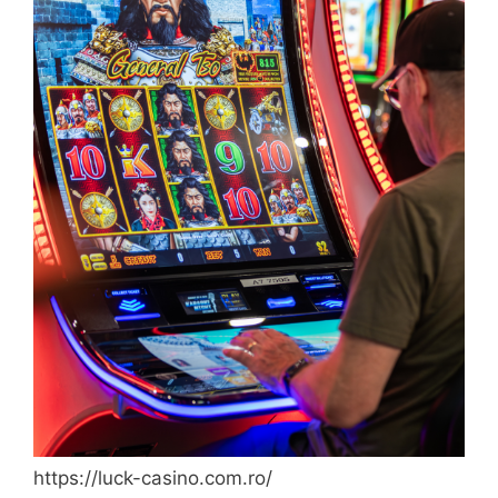
https://luck-casino.com.ro/