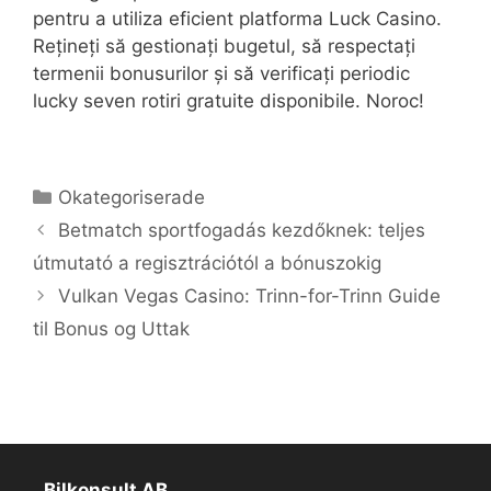
pentru a utiliza eficient platforma Luck Casino.
Rețineți să gestionați bugetul, să respectați
termenii bonusurilor și să verificați periodic
lucky seven rotiri gratuite disponibile. Noroc!
Kategorier
Okategoriserade
Betmatch sportfogadás kezdőknek: teljes
útmutató a regisztrációtól a bónuszokig
Vulkan Vegas Casino: Trinn-for-Trinn Guide
til Bonus og Uttak
Bilkonsult AB