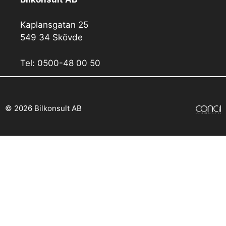
Kaplansgatan 25
549 34 Skövde
Tel: 0500-48 00 50
© 2026 Bilkonsult AB