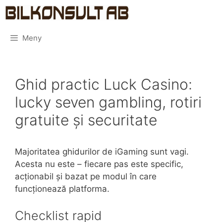
Hoppa
Bilkonsult
till
innehåll
Meny
Ghid practic Luck Casino:
lucky seven gambling, rotiri
gratuite și securitate
Majoritatea ghidurilor de iGaming sunt vagi.
Acesta nu este – fiecare pas este specific,
acționabil și bazat pe modul în care
funcționează platforma.
Checklist rapid