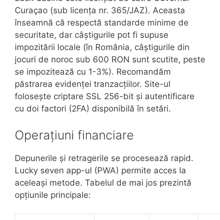
Curaçao (sub licența nr. 365/JAZ). Aceasta
înseamnă că respectă standarde minime de
securitate, dar câștigurile pot fi supuse
impozitării locale (în România, câștigurile din
jocuri de noroc sub 600 RON sunt scutite, peste
se impozitează cu 1-3%). Recomandăm
păstrarea evidenței tranzacțiilor. Site-ul
folosește criptare SSL 256-bit și autentificare
cu doi factori (2FA) disponibilă în setări.
Operațiuni financiare
Depunerile și retragerile se procesează rapid.
Lucky seven app-ul (PWA) permite acces la
aceleași metode. Tabelul de mai jos prezintă
opțiunile principale: