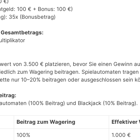
0 €)
geld: 100 € + Bonus: 100 €)
g): 35x (Bonusbetrag)
 Gesamtbetrags:
tiplikator
ert von 3.500 € platzieren, bevor Sie einen Gewinn 
iedlich zum Wagering beitragen. Spielautomaten tragen
lette nur 10–20% beitragen oder ausgeschlossen sein k
itrag:
automaten (100% Beitrag) und Blackjack (10% Beitrag).
Beitrag zum Wagering
Effektive
100%
1.000 €