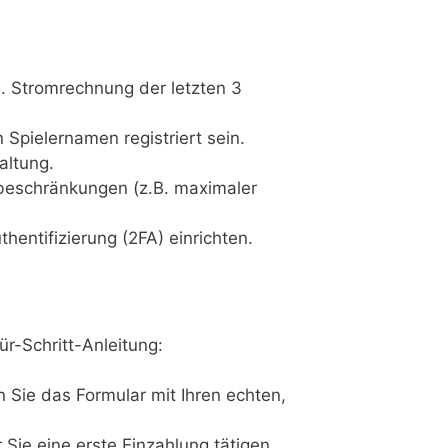
. Stromrechnung der letzten 3
pielernamen registriert sein.
altung.
beschränkungen (z.B. maximaler
hentifizierung (2FA) einrichten.
ür-Schritt-Anleitung:
n Sie das Formular mit Ihren echten,
ie eine erste Einzahlung tätigen.