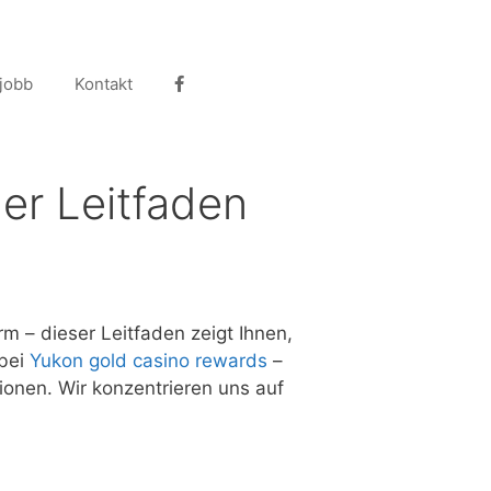
 jobb
Kontakt
er Leitfaden
m – dieser Leitfaden zeigt Ihnen,
 bei
Yukon gold casino rewards
–
ionen. Wir konzentrieren uns auf