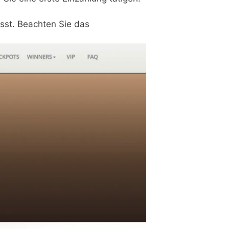
sst. Beachten Sie das