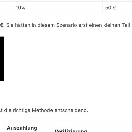
10%
50 €
. Sie hätten in diesem Szenario erst einen kleinen Teil 
st die richtige Methode entscheidend.
Auszahlung
Verifizierung