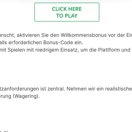
nscht, aktivieren Sie den Willkommensbonus vor der E
lls erforderlichen Bonus-Code ein.
it Spielen mit niedrigem Einsatz, um die Plattform un
anforderungen ist zentral. Nehmen wir ein realistische
rung (Wagering).