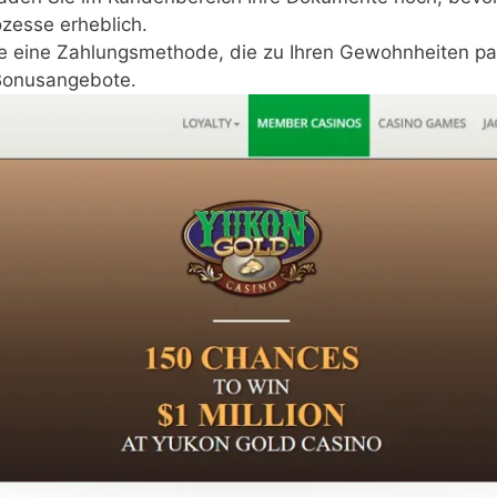
zesse erheblich.
 eine Zahlungsmethode, die zu Ihren Gewohnheiten pa
 Bonusangebote.