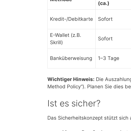
(ca.)
Kredit-/Debitkarte
Sofort
E-Wallet (z.B.
Sofort
Skrill)
Banküberweisung
1–3 Tage
Wichtiger Hinweis:
Die Auszahlung
Method Policy“). Planen Sie dies be
Ist es sicher?
Das Sicherheitskonzept stützt sich