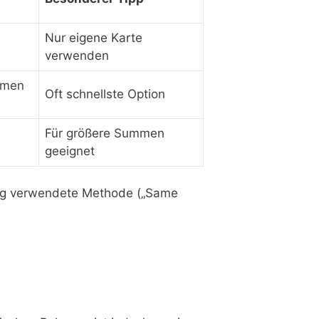
Nur eigene Karte
verwenden
amen
Oft schnellste Option
Für größere Summen
geeignet
lung verwendete Methode („Same