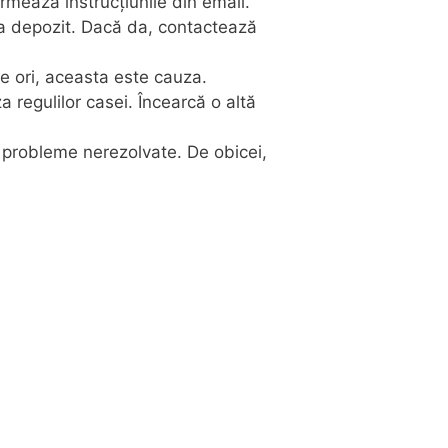
rmează instrucțiunile din email.
a depozit. Dacă da, contactează
e ori, aceasta este cauza.
 regulilor casei. Încearcă o altă
probleme nerezolvate. De obicei,