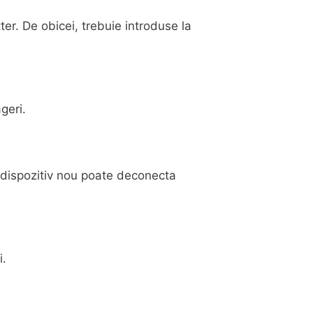
ter. De obicei, trebuie introduse la
geri.
n dispozitiv nou poate deconecta
i.