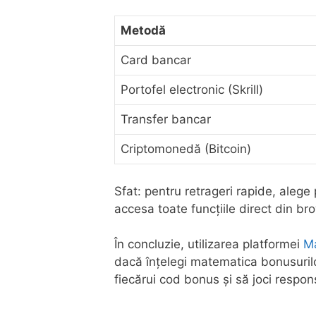
Metodă
Card bancar
Portofel electronic (Skrill)
Transfer bancar
Criptomonedă (Bitcoin)
Sfat: pentru retrageri rapide, alege
accesa toate funcțiile direct din br
În concluzie, utilizarea platformei
M
dacă înțelegi matematica bonusurilor
fiecărui cod bonus și să joci respon