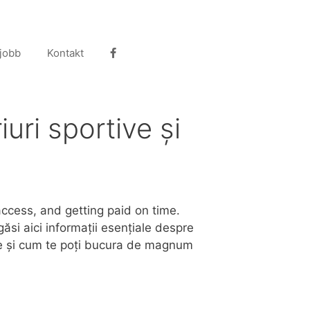
 jobb
Kontakt
uri sportive și
ccess, and getting paid on time.
găsi aici informații esențiale despre
e și cum te poți bucura de magnum