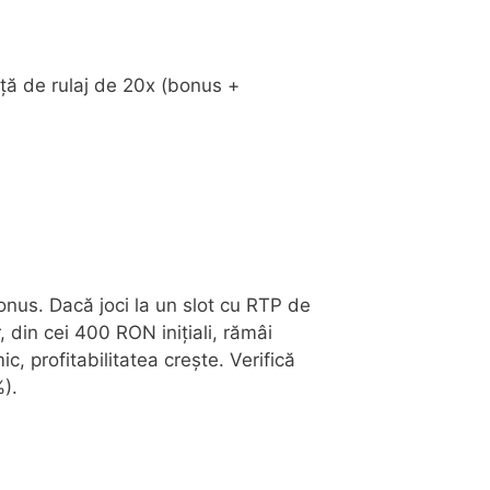
ță de rulaj de 20x (bonus +
onus. Dacă joci la un slot cu RTP de
 din cei 400 RON inițiali, rămâi
 profitabilitatea crește. Verifică
%).