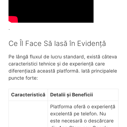
.
Ce Îl Face Să Iasă în Evidență
Pe lângă fluxul de lucru standard, există câteva
caracteristici tehnice și de experiență care
diferențiază această platformă. Iată principalele
puncte forte:
Caracteristică
Detalii și Beneficii
Platforma oferă o experiență
excelentă pe telefon. Nu
este necesară o descărcare