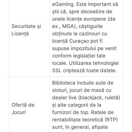
eGaming. Este important să
știi că, spre deosebire de
unele licențe europene (de
Securitate și
ex., MGA), câștigurile
Licență
obținute la cazinouri cu
licență Curaçao pot fi
supuse impozitului pe venit
conform legislației tale
locale. Utilizarea tehnologiei
SSL criptează toate datele.
Biblioteca include sute de
sloturi, jocuri de masă cu
dealer live (blackjack, ruletă)
Ofertă de
și alte categorii de la
Jocuri
furnizori de top. Ratele de
rentabilitate teoretică (RTP)
sunt, în general, afișate