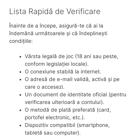
Lista Rapidă de Verificare
Înainte de a începe, asigură-te că ai la
îndemână următoarele și că îndeplinești
condițiile:
Vârsta legală de joc (18 ani sau peste,
conform legislației locale).
O conexiune stabilă la internet.
O adresă de e-mail validă, activă și pe
care o accesezi.
Un document de identitate oficial (pentru
verificarea ulterioară a contului).
O metodă de plată preferată (card,
portofel electronic, etc.).
Dispozitiv compatibil (smartphone,
tabletă sau computer).