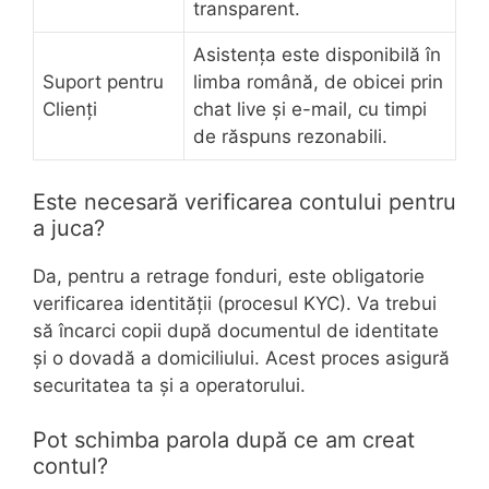
transparent.
Asistența este disponibilă în
Suport pentru
limba română, de obicei prin
Clienți
chat live și e-mail, cu timpi
de răspuns rezonabili.
Este necesară verificarea contului pentru
a juca?
Da, pentru a retrage fonduri, este obligatorie
verificarea identității (procesul KYC). Va trebui
să încarci copii după documentul de identitate
și o dovadă a domiciliului. Acest proces asigură
securitatea ta și a operatorului.
Pot schimba parola după ce am creat
contul?