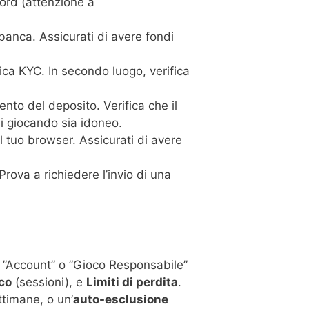
ord (attenzione a
 banca. Assicurati di avere fondi
fica KYC. In secondo luogo, verifica
nto del deposito. Verifica che il
tai giocando sia idoneo.
l tuo browser. Assicurati di avere
Prova a richiedere l’invio di una
ne ”Account” o ”Gioco Responsabile”
oco
(sessioni), e
Limiti di perdita
.
ttimane, o un’
auto-esclusione