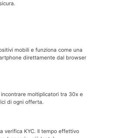
sicura.
spositivi mobili e funziona come una
artphone direttamente dal browser
ncontrare moltiplicatori tra 30x e
i di ogni offerta.
 verifica KYC. Il tempo effettivo