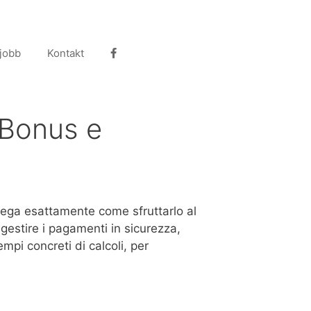
 jobb
Kontakt
, Bonus e
iega esattamente come sfruttarlo al
gestire i pagamenti in sicurezza,
mpi concreti di calcoli, per