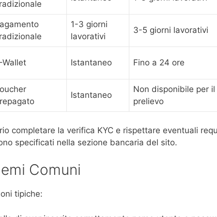
radizionale
agamento
1-3 giorni
3-5 giorni lavorativi
radizionale
lavorativi
-Wallet
Istantaneo
Fino a 24 ore
oucher
Non disponibile per il
Istantaneo
repagato
prelievo
ario completare la verifica KYC e rispettare eventuali req
ono specificati nella sezione bancaria del sito.
blemi Comuni
oni tipiche: