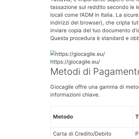
tassazione sul reddito secondo le le
locali come l’ADM in Italia. La sicur
indirizzi del browser), che cripta t
inviare copia del tuo documento d’ide
Questa procedura è standard e obbli
https://giocagile.eu/
Metodi di Pagamento
Giocagile offre una gamma di metodi
informazioni chiave.
Metodo
T
Carta di Credito/Debito
P