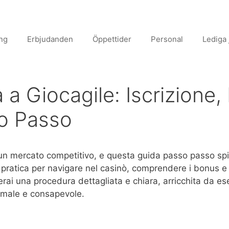
onsult
ing
Erbjudanden
Öppettider
Personal
Lediga
a a Giocagile: Iscrizione
o Passo
 un mercato competitivo, e questa guida passo passo sp
pratica per navigare nel casinò, comprendere i bonus e 
erai una procedura dettagliata e chiara, arricchita da ese
timale e consapevole.