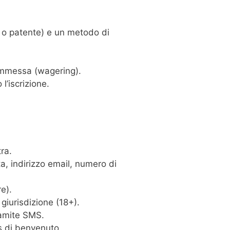
o o patente) e un metodo di
scommessa (wagering).
l’iscrizione.
ra.
a, indirizzo email, numero di
e).
 giurisdizione (18+).
tramite SMS.
us di benvenuto.