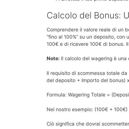
Calcolo del Bonus: 
Comprendere il valore reale di un
”fino al 100%” su un deposito, con
100€ e di ricevere 100€ di bonus. Il
Note:
Il calcolo del wagering è una
Il requisito di scommessa totale da 
del deposito + Importo del bonus) x
Formula: Wagering Totale = (Deposi
Nel nostro esempio: (100€ + 100€)
Ciò significa che dovrai scommettere