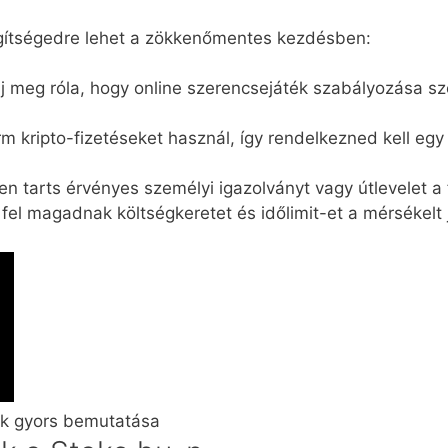
gítségedre lehet a zökkenőmentes kezdésben:
 meg róla, hogy online szerencsejáték szabályozása sze
m kripto-fizetéseket használ, így rendelkezned kell egy 
n tarts érvényes személyi igazolványt vagy útlevelet a 
s fel magadnak költségkeretet és időlimit-et a mérsékelt
ak gyors bemutatása