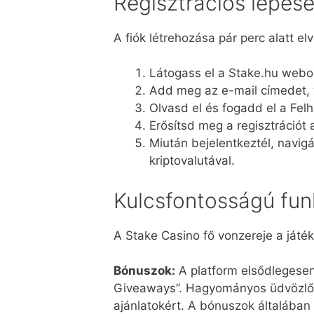
Regisztrációs lépés
A fiók létrehozása pár perc alatt e
Látogass el a Stake.hu webol
Add meg az e-mail címedet, v
Olvasd el és fogadd el a Felh
Erősítsd meg a regisztrációt a
Miután bejelentkeztél, navigá
kriptovalutával.
Kulcsfontosságú fun
A Stake Casino fő vonzereje a játé
Bónuszok:
A platform elsődlegesen
Giveaways”. Hagyományos üdvözlő bó
ajánlatokért. A bónuszok általában