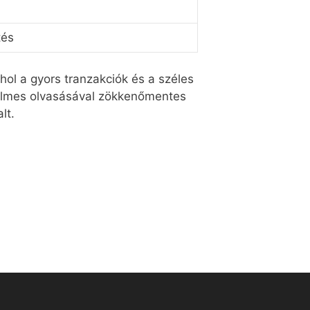
tés
ol a gyors tranzakciók és a széles
gyelmes olvasásával zökkenőmentes
lt.