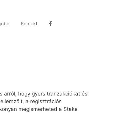
 jobb
Kontakt
s arról, hogy gyors tranzakciókat és
ellemzőit, a regisztrációs
tékonyan megismerheted a Stake