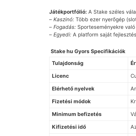
Játékportfólió:
A Stake széles vála
–
Kaszinó:
Több ezer nyerőgép (slot)
–
Fogadás:
Sporteseményekre való f
–
Egyedi:
A platform saját fejlesztés
Stake hu Gyors Specifikációk
Tulajdonság
Ér
Licenc
Cu
Elérhető nyelvek
An
Fizetési módok
Kr
Minimum befizetés
Vá
Kifizetési idő
Az