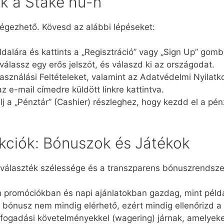
ek a Stake hu-n
lvégezhető. Kövesd az alábbi lépéseket:
dalára és kattints a „Regisztráció” vagy „Sign Up” gomb
álassz egy erős jelszót, és válaszd ki az országodat.
asználási Feltételeket, valamint az Adatvédelmi Nyilatk
z e-mail címedre küldött linkre kattintva.
lj a „Pénztár” (Cashier) részleghez, hogy kezdd el a pén
kciók: Bónuszok és Játékok
kválaszték szélessége és a transzparens bónuszrendszer
 promóciókban és napi ajánlatokban gazdag, mint példáu
nusz nem mindig elérhető, ezért mindig ellenőrizd a „
 fogadási követelményekkel (wagering) járnak, amelyeket