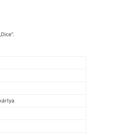
„Dice”.
kártya