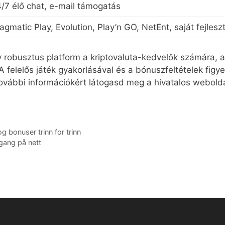
/7 élő chat, e-mail támogatás
agmatic Play, Evolution, Play’n GO, NetEnt, saját fejlesz
obusztus platform a kriptovaluta-kedvelők számára, ah
 A felelős játék gyakorlásával és a bónuszfeltételek fi
vábbi információkért látogasd meg a hivatalos webolda
og bonuser trinn for trinn
 gang på nett