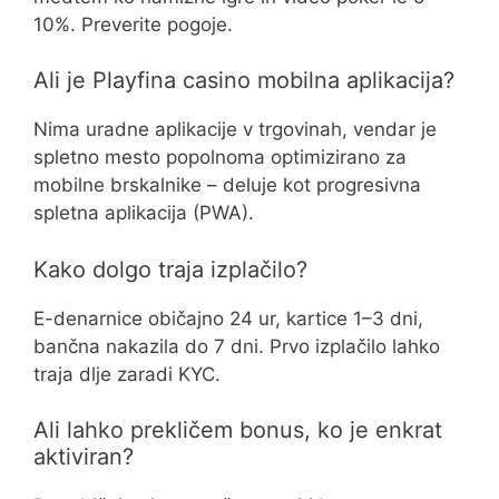
10%. Preverite pogoje.
Ali je Playfina casino mobilna aplikacija?
Nima uradne aplikacije v trgovinah, vendar je
spletno mesto popolnoma optimizirano za
mobilne brskalnike – deluje kot progresivna
spletna aplikacija (PWA).
Kako dolgo traja izplačilo?
E-denarnice običajno 24 ur, kartice 1–3 dni,
bančna nakazila do 7 dni. Prvo izplačilo lahko
traja dlje zaradi KYC.
Ali lahko prekličem bonus, ko je enkrat
aktiviran?