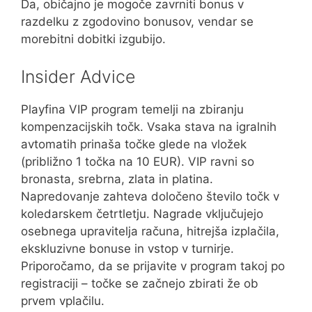
Da, običajno je mogoče zavrniti bonus v
razdelku z zgodovino bonusov, vendar se
morebitni dobitki izgubijo.
Insider Advice
Playfina VIP program temelji na zbiranju
kompenzacijskih točk. Vsaka stava na igralnih
avtomatih prinaša točke glede na vložek
(približno 1 točka na 10 EUR). VIP ravni so
bronasta, srebrna, zlata in platina.
Napredovanje zahteva določeno število točk v
koledarskem četrtletju. Nagrade vključujejo
osebnega upravitelja računa, hitrejša izplačila,
ekskluzivne bonuse in vstop v turnirje.
Priporočamo, da se prijavite v program takoj po
registraciji – točke se začnejo zbirati že ob
prvem vplačilu.