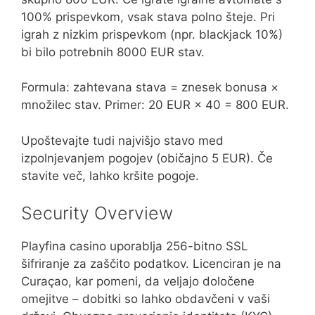
100% prispevkom, vsak stava polno šteje. Pri
igrah z nizkim prispevkom (npr. blackjack 10%)
bi bilo potrebnih 8000 EUR stav.
Formula: zahtevana stava = znesek bonusa ×
množilec stav. Primer: 20 EUR × 40 = 800 EUR.
Upoštevajte tudi najvišjo stavo med
izpolnjevanjem pogojev (običajno 5 EUR). Če
stavite več, lahko kršite pogoje.
Security Overview
Playfina casino uporablja 256-bitno SSL
šifriranje za zaščito podatkov. Licenciran je na
Curaçao, kar pomeni, da veljajo določene
omejitve – dobitki so lahko obdavčeni v vaši