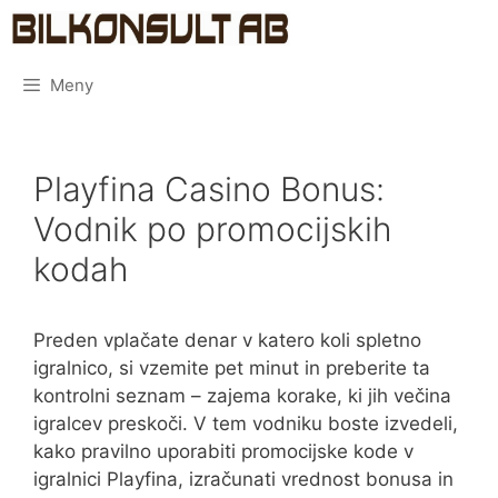
Hoppa
Bilkonsult
till
innehåll
Meny
Playfina Casino Bonus:
Vodnik po promocijskih
kodah
Preden vplačate denar v katero koli spletno
igralnico, si vzemite pet minut in preberite ta
kontrolni seznam – zajema korake, ki jih večina
igralcev preskoči. V tem vodniku boste izvedeli,
kako pravilno uporabiti promocijske kode v
igralnici Playfina, izračunati vrednost bonusa in