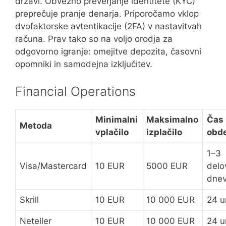
državi. Obvezno preverjanje identitete (KYC)
preprečuje pranje denarja. Priporočamo vklop
dvofaktorske avtentikacije (2FA) v nastavitvah
računa. Prav tako so na voljo orodja za
odgovorno igranje: omejitve depozita, časovni
opomniki in samodejna izključitev.
Financial Operations
Minimalni
Maksimalno
Čas
Metoda
vplačilo
izplačilo
obd
1–3
Visa/Mastercard
10 EUR
5000 EUR
delo
dnev
Skrill
10 EUR
10 000 EUR
24 u
Neteller
10 EUR
10 000 EUR
24 u