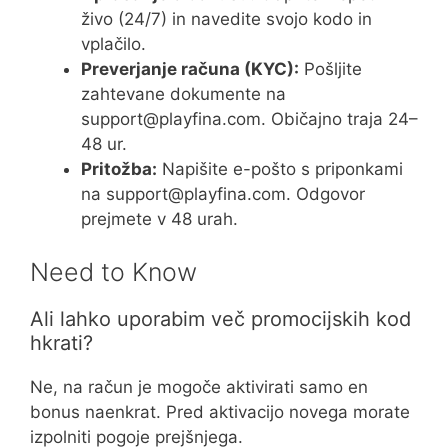
živo (24/7) in navedite svojo kodo in
vplačilo.
Preverjanje računa (KYC):
Pošljite
zahtevane dokumente na
support@playfina.com. Običajno traja 24–
48 ur.
Pritožba:
Napišite e-pošto s priponkami
na support@playfina.com. Odgovor
prejmete v 48 urah.
Need to Know
Ali lahko uporabim več promocijskih kod
hkrati?
Ne, na račun je mogoče aktivirati samo en
bonus naenkrat. Pred aktivacijo novega morate
izpolniti pogoje prejšnjega.