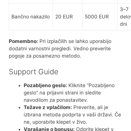
3–7
Bančno nakazilo
20 EUR
5000 EUR
delo
dni
Pomembno:
Pri izplačilih se lahko uporabijo
dodatni varnostni pregledi. Vedno preverite
pogoje za posamezno metodo.
Support Guide
Pozabljeno geslo:
Kliknite ”Pozabljeno
geslo” na prijavni strani in sledite
navodilom za ponastavitev.
Težave z vplačilom:
Preverite, ali je
izbrana metoda podprta v vaši državi. Če
ne, uporabite klepet v živo.
Vprašanje o bonusu:
Odprite klepet v