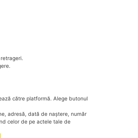
retrageri.
gere.
ează către platformă. Alege butonul
me, adresă, dată de naștere, număr
nd celor de pe actele tale de