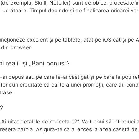
(de exemplu, Skrill, Neteller) sunt de obicei procesate î
 lucrătoare. Timpul depinde și de finalizarea oricărei ver
uncționeze excelent și pe tablete, atât pe iOS cât și pe
l din browser.
i reali” și „Bani bonus”?
e-ai depus sau pe care le-ai câștigat și pe care le poți r
 fonduri creditate ca parte a unei promoții, care au condiț
trase.
a?
„Ai uitat detaliile de conectare?”. Va trebui să introduci
 a reseta parola. Asigură-te că ai acces la acea casetă de