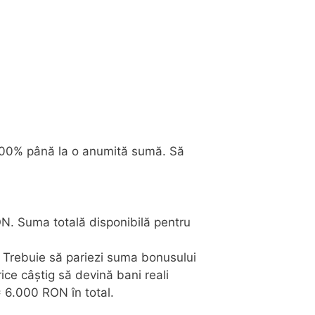
 100% până la o anumită sumă. Să
. Suma totală disponibilă pentru
. Trebuie să pariezi suma bonusului
rice câștig să devină bani reali
= 6.000 RON în total.