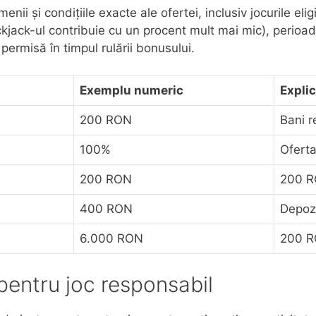
nii și condițiile exacte ale ofertei, inclusiv jocurile eligi
ckjack-ul contribuie cu un procent mult mai mic), perioad
 permisă în timpul rulării bonusului.
Exemplu numeric
Explic
200 RON
Bani r
100%
Ofert
200 RON
200 R
400 RON
Depoz
6.000 RON
200 R
 pentru joc responsabil