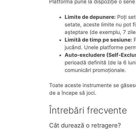
Platforma pune la dispoziție o serie
Limite de depunere:
Poți set
setate, aceste limite nu pot 
așteptare (de exemplu, 7 zile
Limită de timp pe sesiune:
P
jucând. Unele platforme permi
Auto-excludere (Self-Exclu
perioadă definită (de la 6 lun
comunicări promoționale.
Toate aceste instrumente se găsesc
de a începe să joci.
Întrebări frecvente
Cât durează o retragere?