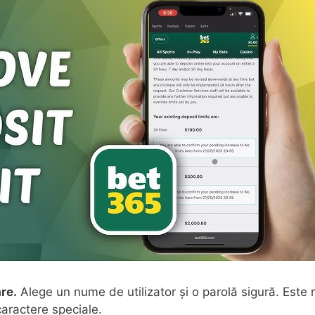
re.
Alege un nume de utilizator și o parolă sigură. Este
 caractere speciale.