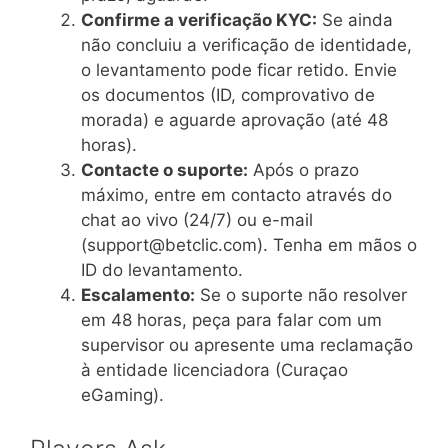
Confirme a verificação KYC:
Se ainda
não concluiu a verificação de identidade,
o levantamento pode ficar retido. Envie
os documentos (ID, comprovativo de
morada) e aguarde aprovação (até 48
horas).
Contacte o suporte:
Após o prazo
máximo, entre em contacto através do
chat ao vivo (24/7) ou e-mail
(support@betclic.com). Tenha em mãos o
ID do levantamento.
Escalamento:
Se o suporte não resolver
em 48 horas, peça para falar com um
supervisor ou apresente uma reclamação
à entidade licenciadora (Curaçao
eGaming).