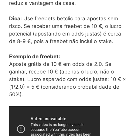
reduz a vantagem da casa.
Dica:
Use freebets betclic para apostas sem
risco. Se receber uma freebet de 10 €, o lucro
potencial (apostando em odds justas) é cerca
de 8-9 €, pois a freebet não inclui o stake.
Exemplo de freebet:
Aposta grátis de 10 € em odds de 2.0. Se
ganhar, recebe 10 € (apenas o lucro, não o
stake). Lucro esperado com odds justas: 10 € ×
(1/2.0) = 5 € (considerando probabilidade de
50%).