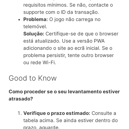
requisitos mínimos. Se não, contacte o
supporte com o ID da transação.
Problema:
O jogo não carrega no
telemóvel.
Solução:
Certifique-se de que o browser
está atualizado. Use a versão PWA
adicionando o site ao ecrã inicial. Se o
problema persistir, tente outro browser
ou rede Wi-Fi.
Good to Know
Como proceder se o seu levantamento estiver
atrasado?
Verifique o prazo estimado:
Consulte a
tabela acima. Se ainda estiver dentro do
prazo, aguarde.