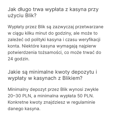
Jak długo trwa wypłata z kasyna przy
użyciu Blik?
Wypłaty przez Blik są zazwyczaj przetwarzane
w ciągu kilku minut do godziny, ale może to
zależeć od polityki kasyna i czasu weryfikacji
konta. Niektóre kasyna wymagają najpierw
potwierdzenia tożsamości, co może trwać do
24 godzin.
Jakie są minimalne kwoty depozytu i
wypłaty w kasynach z Blikiem?
Minimalny depozyt przez Blik wynosi zwykle
20–30 PLN, a minimalna wypłata 50 PLN.
Konkretne kwoty znajdziesz w regulaminie
danego kasyna.