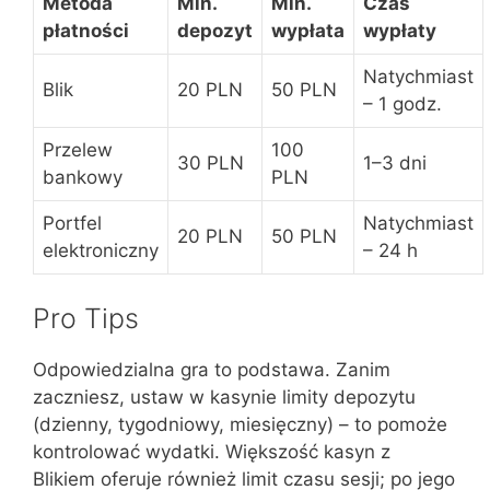
Metoda
Min.
Min.
Czas
płatności
depozyt
wypłata
wypłaty
Natychmiast
Blik
20 PLN
50 PLN
– 1 godz.
Przelew
100
30 PLN
1–3 dni
bankowy
PLN
Portfel
Natychmiast
20 PLN
50 PLN
elektroniczny
– 24 h
Pro Tips
Odpowiedzialna gra to podstawa. Zanim
zaczniesz, ustaw w kasynie limity depozytu
(dzienny, tygodniowy, miesięczny) – to pomoże
kontrolować wydatki. Większość kasyn z
Blikiem oferuje również limit czasu sesji; po jego