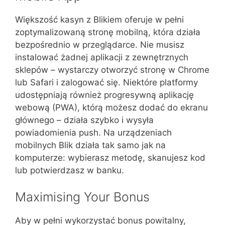
Większość kasyn z Blikiem oferuje w pełni
zoptymalizowaną stronę mobilną, która działa
bezpośrednio w przeglądarce. Nie musisz
instalować żadnej aplikacji z zewnętrznych
sklepów – wystarczy otworzyć stronę w Chrome
lub Safari i zalogować się. Niektóre platformy
udostępniają również progresywną aplikację
webową (PWA), którą możesz dodać do ekranu
głównego – działa szybko i wysyła
powiadomienia push. Na urządzeniach
mobilnych Blik działa tak samo jak na
komputerze: wybierasz metodę, skanujesz kod
lub potwierdzasz w banku.
Maximising Your Bonus
Aby w pełni wykorzystać bonus powitalny,