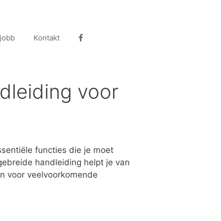
 jobb
Kontakt
ndleiding voor
sentiële functies die je moet
gebreide handleiding helpt je van
gen voor veelvoorkomende