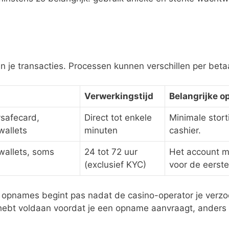
n je transacties. Processen kunnen verschillen per bet
Verwerkingstijd
Belangrijke 
ysafecard,
Direct tot enkele
Minimale storti
wallets
minuten
cashier.
wallets, soms
24 tot 72 uur
Het account mo
(exclusief KYC)
voor de eerst
 opnames begint pas nadat de casino-operator je verzo
hebt voldaan voordat je een opname aanvraagt, ander