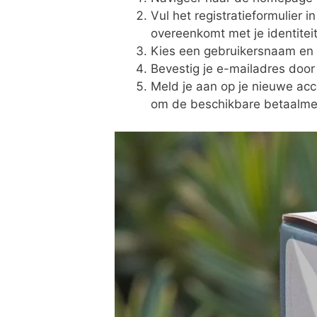
Vul het registratieformulier 
overeenkomt met je identitei
Kies een gebruikersnaam en e
Bevestig je e-mailadres door 
Meld je aan op je nieuwe acc
om de beschikbare betaalmet