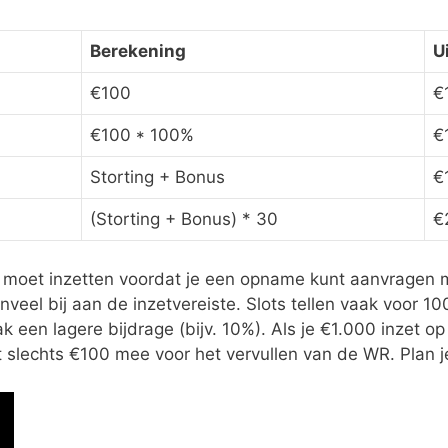
Berekening
U
€100
€
€100 * 100%
€
Storting + Bonus
€
(Storting + Bonus) * 30
€
00 moet inzetten voordat je een opname kunt aanvragen m
nveel bij aan de inzetvereiste. Slots tellen vaak voor 1
ak een lagere bijdrage (bijv. 10%). Als je €1.000 inzet o
t slechts €100 mee voor het vervullen van de WR. Plan j