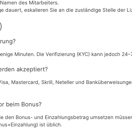
 Namen des Mitarbeiters.
e dauert, eskalieren Sie an die zuständige Stelle der 
)
erung?
enige Minuten. Die Verifizierung (KYC) kann jedoch 24
rden akzeptiert?
a, Mastercard, Skrill, Neteller und Banküberweisungen 
or beim Bonus?
 Sie den Bonus- und Einzahlungsbetrag umsetzen müsse
us+Einzahlung) ist üblich.