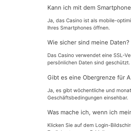
Kann ich mit dem Smartphone
Ja, das Casino ist als mobile-opti
Ihres Smartphones öffnen.
Wie sicher sind meine Daten?
Das Casino verwendet eine SSL-Ver
persönlichen Daten sind geschützt.
Gibt es eine Obergrenze für 
Ja, es gibt wöchentliche und monatl
Geschäftsbedingungen einsehbar.
Was mache ich, wenn ich mei
Klicken Sie auf dem Login-Bildschi