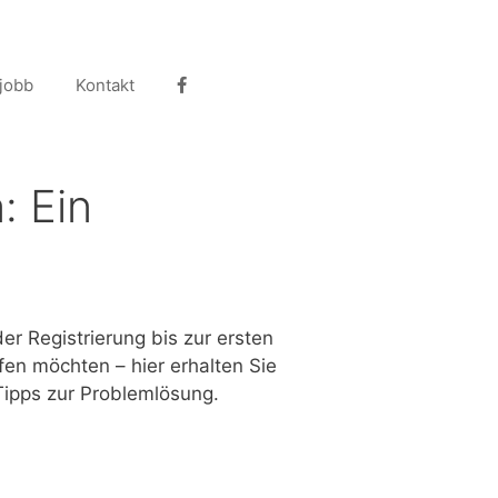
 jobb
Kontakt
: Ein
er Registrierung bis zur ersten
fen möchten – hier erhalten Sie
Tipps zur Problemlösung.