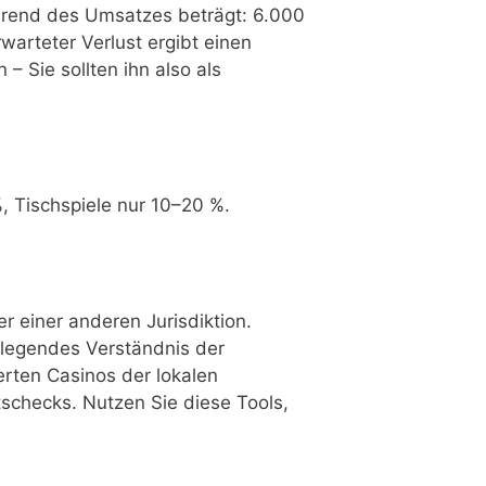
hrend des Umsatzes beträgt: 6.000
warteter Verlust ergibt einen
 Sie sollten ihn also als
, Tischspiele nur 10–20 %.
er einer anderen Jurisdiktion.
dlegendes Verständnis der
erten Casinos der lokalen
schecks. Nutzen Sie diese Tools,