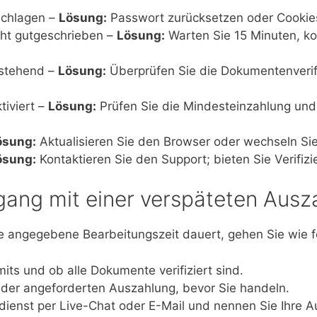
chlagen –
Lösung:
Passwort zurücksetzen oder Cookie
cht gutgeschrieben –
Lösung:
Warten Sie 15 Minuten, ko
sstehend –
Lösung:
Überprüfen Sie die Dokumentenverifi
tiviert –
Lösung:
Prüfen Sie die Mindesteinzahlung und
ösung:
Aktualisieren Sie den Browser oder wechseln Si
ösung:
Kontaktieren Sie den Support; bieten Sie Verifiz
ang mit einer verspäteten Ausz
e angegebene Bearbeitungszeit dauert, gehen Sie wie fo
its und ob alle Dokumente verifiziert sind.
der angeforderten Auszahlung, bevor Sie handeln.
dienst per Live-Chat oder E-Mail und nennen Sie Ihre A