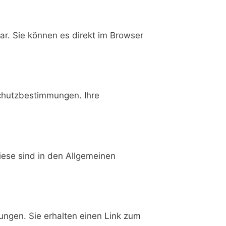
ar. Sie können es direkt im Browser
schutzbestimmungen. Ihre
Diese sind in den Allgemeinen
ungen. Sie erhalten einen Link zum