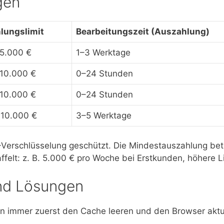
gen
lungslimit
Bearbeitungszeit (Auszahlung)
 5.000 €
1–3 Werktage
 10.000 €
0–24 Stunden
 10.000 €
0–24 Stunden
 10.000 €
3–5 Werktage
Verschlüsselung geschützt. Die Mindestauszahlung betr
ffelt: z. B. 5.000 € pro Woche bei Erstkunden, höhere Li
nd Lösungen
 immer zuerst den Cache leeren und den Browser aktua