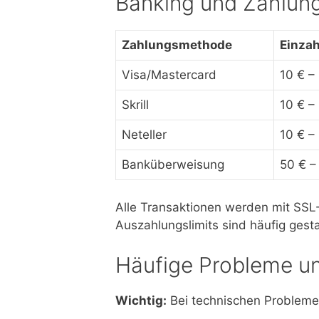
Banking und Zahlun
Zahlungsmethode
Einzah
Visa/Mastercard
10 € –
Skrill
10 € –
Neteller
10 € –
Banküberweisung
50 € –
Alle Transaktionen werden mit SSL-
Auszahlungslimits sind häufig gesta
Häufige Probleme u
Wichtig:
Bei technischen Problemen