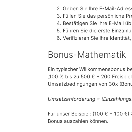
Geben Sie Ihre E-Mail-Adres
Füllen Sie das persönliche 
Bestätigen Sie Ihre E-Mail üb
Führen Sie die erste Einzahl
Verifizieren Sie Ihre Identi
Bonus-Mathematik
Ein typischer Willkommensbonus be
„100 % bis zu 500 € + 200 Freispie
Umsatzbedingungen von 30x (Bonus 
Umsatzanforderung = (Einzahlungs
Für unser Beispiel: (100 € + 100 €
Bonus auszahlen können.