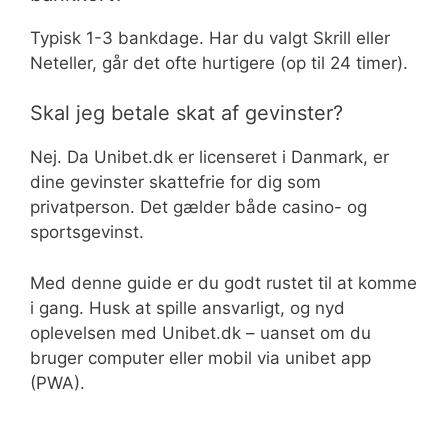
Typisk 1-3 bankdage. Har du valgt Skrill eller
Neteller, går det ofte hurtigere (op til 24 timer).
Skal jeg betale skat af gevinster?
Nej. Da Unibet.dk er licenseret i Danmark, er
dine gevinster skattefrie for dig som
privatperson. Det gælder både casino- og
sportsgevinst.
Med denne guide er du godt rustet til at komme
i gang. Husk at spille ansvarligt, og nyd
oplevelsen med Unibet.dk – uanset om du
bruger computer eller mobil via unibet app
(PWA).