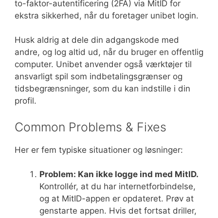
to-faktor-autentificering (2FA) via MitID for
ekstra sikkerhed, når du foretager unibet login.
Husk aldrig at dele din adgangskode med
andre, og log altid ud, når du bruger en offentlig
computer. Unibet anvender også værktøjer til
ansvarligt spil som indbetalingsgrænser og
tidsbegrænsninger, som du kan indstille i din
profil.
Common Problems & Fixes
Her er fem typiske situationer og løsninger:
Problem: Kan ikke logge ind med MitID.
Kontrollér, at du har internetforbindelse,
og at MitID-appen er opdateret. Prøv at
genstarte appen. Hvis det fortsat driller,