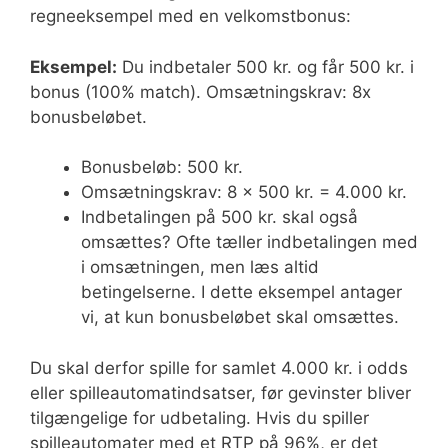
regneeksempel med en velkomstbonus:
Eksempel:
Du indbetaler 500 kr. og får 500 kr. i
bonus (100% match). Omsætningskrav: 8x
bonusbeløbet.
Bonusbeløb: 500 kr.
Omsætningskrav: 8 × 500 kr. = 4.000 kr.
Indbetalingen på 500 kr. skal også
omsættes? Ofte tæller indbetalingen med
i omsætningen, men læs altid
betingelserne. I dette eksempel antager
vi, at kun bonusbeløbet skal omsættes.
Du skal derfor spille for samlet 4.000 kr. i odds
eller spilleautomatindsatser, før gevinster bliver
tilgængelige for udbetaling. Hvis du spiller
spilleautomater med et RTP på 96%, er det