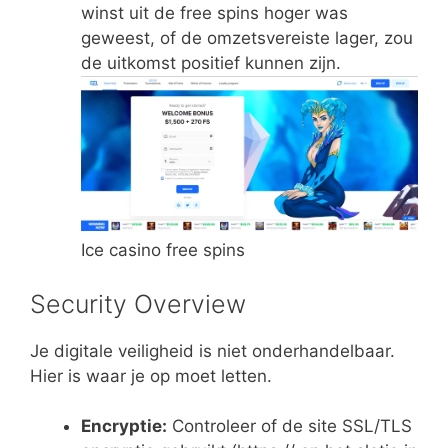
winst uit de free spins hoger was
geweest, of de omzetsvereiste lager, zou
de uitkomst positief kunnen zijn.
Ice casino free spins
Security Overview
Je digitale veiligheid is niet onderhandelbaar.
Hier is waar je op moet letten.
Encryptie:
Controleer of de site SSL/TLS