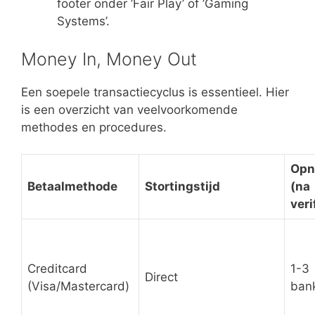
footer onder ’Fair Play’ of ’Gaming
Systems’.
Money In, Money Out
Een soepele transactiecyclus is essentieel. Hier
is een overzicht van veelvoorkomende
methodes en procedures.
Opn
Betaalmethode
Stortingstijd
(na
veri
Creditcard
1-3
Direct
(Visa/Mastercard)
ban