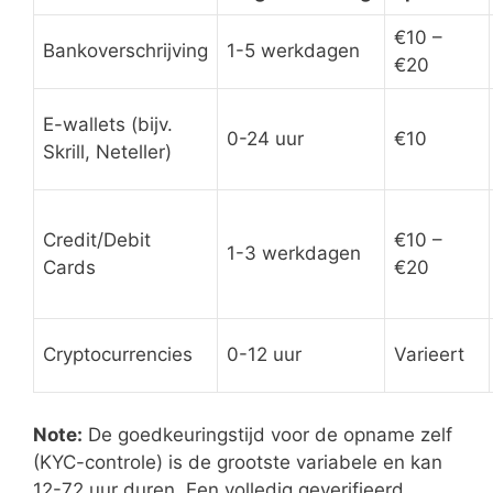
€10 –
Bankoverschrijving
1-5 werkdagen
€20
E-wallets (bijv.
0-24 uur
€10
Skrill, Neteller)
Credit/Debit
€10 –
1-3 werkdagen
Cards
€20
Cryptocurrencies
0-12 uur
Varieert
Note:
De goedkeuringstijd voor de opname zelf
(KYC-controle) is de grootste variabele en kan
12-72 uur duren. Een volledig geverifieerd