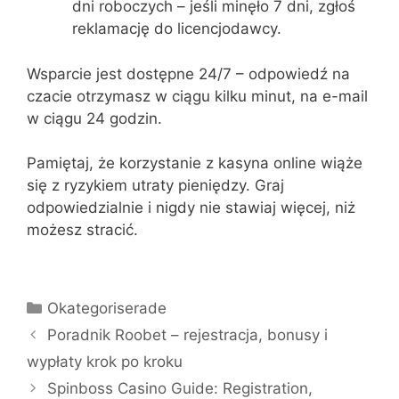
dni roboczych – jeśli minęło 7 dni, zgłoś
reklamację do licencjodawcy.
Wsparcie jest dostępne 24/7 – odpowiedź na
czacie otrzymasz w ciągu kilku minut, na e-mail
w ciągu 24 godzin.
Pamiętaj, że korzystanie z kasyna online wiąże
się z ryzykiem utraty pieniędzy. Graj
odpowiedzialnie i nigdy nie stawiaj więcej, niż
możesz stracić.
Kategorier
Okategoriserade
Poradnik Roobet – rejestracja, bonusy i
wypłaty krok po kroku
Spinboss Casino Guide: Registration,