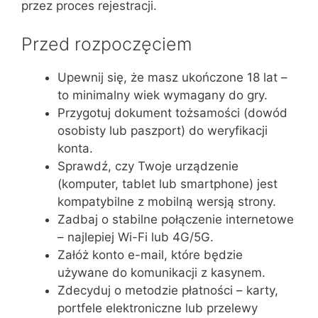
przez proces rejestracji.
Przed rozpoczęciem
Upewnij się, że masz ukończone 18 lat –
to minimalny wiek wymagany do gry.
Przygotuj dokument tożsamości (dowód
osobisty lub paszport) do weryfikacji
konta.
Sprawdź, czy Twoje urządzenie
(komputer, tablet lub smartphone) jest
kompatybilne z mobilną wersją strony.
Zadbaj o stabilne połączenie internetowe
– najlepiej Wi-Fi lub 4G/5G.
Załóż konto e-mail, które będzie
używane do komunikacji z kasynem.
Zdecyduj o metodzie płatności – karty,
portfele elektroniczne lub przelewy