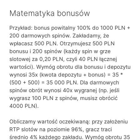
Matematyka bonusów
Przykład: bonus powitalny 100% do 1000 PLN +
200 darmowych spinów. Zakładamy, że
wpłacasz 500 PLN. Otrzymujesz 500 PLN
bonusu i 200 spinów (każdy spin w grze
slotowej za 0,20 PLN, czyli 40 PLN łącznej
wartości). Wymóg obrotu dla bonusu i depozytu
wynosi 35x (kwota depozytu + bonus) = 35 *
(500 + 500) = 35 000 PLN. Dla darmowych
spinów obrót wynosi 40x wygranej (np. jeśli
wygrasz 100 PLN z spinów, musisz obrócić
4000 PLN).
Obliczamy wartość oczekiwaną: przy założeniu
RTP slotów na poziomie 96%, gracz traci
średnio 4% każdego zakładu. Wymóg obrotu 35