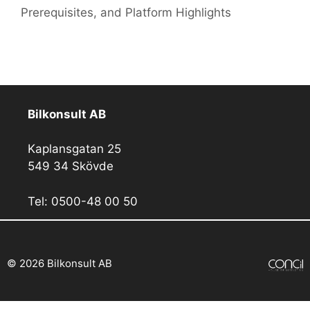
Prerequisites, and Platform Highlights
Bilkonsult AB
Kaplansgatan 25
549 34 Skövde
Tel: 0500-48 00 50
© 2026 Bilkonsult AB