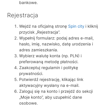
bankowe.
Rejestracja
Wejdź na oficjalną stronę
Spin city
i kliknij
przycisk „Rejestracja”.
Wypełnij formularz: podaj adres e-mail,
hasło, imię, nazwisko, datę urodzenia i
adres zamieszkania.
Wybierz walutę konta (np. PLN) i
preferowaną metodę płatności.
Zaakceptuj regulamin i politykę
prywatności.
Potwierdź rejestrację, klikając link
aktywacyjny wysłany na e-mail.
Zaloguj się na konto i przejdź do sekcji
„Moje konto”, aby uzupełnić dane
osobowe.