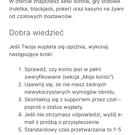
W ofercie znajdziesz setki slotów, gry stołowe
(ruletka, blackjack, poker) oraz kasyno na żywo
od czołowych dostawców.
Dobra wiedzieć
Jeśli Twoja wypłata się opóźnia, wykonaj
następujące kroki:
Sprawdź, czy konto jest w pełni
zweryfikowane (sekcja „Moje konto”).
Upewnij się, że nie masz żadnych
niewykorzystanych wymogów obrotu.
Skontaktuj się z supportem przez czat –
poproś o status wypłaty.
Jeśli nie otrzymasz odpowiedzi, wyślij e-
mail z prośbą o przyspieszenie.
Standardowy czas przetwarzania to 1-5