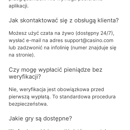
aplikacji.
Jak skontaktować się z obsługą klienta?
Możesz użyć czata na żywo (dostępny 24/7),
wysłać e-mail na adres support@casino.com
lub zadzwonić na infolinię (numer znajduje się
na stronie).
Czy mogę wypłacić pieniądze bez
weryfikacji?
Nie, weryfikacja jest obowiązkowa przed
pierwszą wypłatą. To standardowa procedura
bezpieczeństwa.
Jakie gry są dostępne?