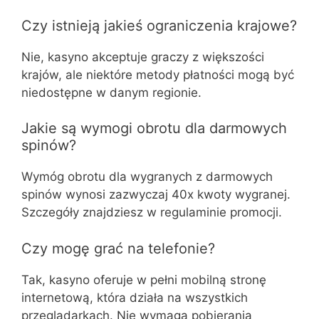
Czy istnieją jakieś ograniczenia krajowe?
Nie, kasyno akceptuje graczy z większości
krajów, ale niektóre metody płatności mogą być
niedostępne w danym regionie.
Jakie są wymogi obrotu dla darmowych
spinów?
Wymóg obrotu dla wygranych z darmowych
spinów wynosi zazwyczaj 40x kwoty wygranej.
Szczegóły znajdziesz w regulaminie promocji.
Czy mogę grać na telefonie?
Tak, kasyno oferuje w pełni mobilną stronę
internetową, która działa na wszystkich
przeglądarkach. Nie wymaga pobierania