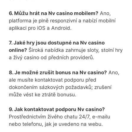
6. Můžu hrát na Nv casino mobilem?
Ano,
platforma je plně responzivní a nabízí mobilní
aplikaci pro iOS a Android.
7. Jaké hry jsou dostupné na Nv casino
online?
Široká nabídka zahrnuje sloty, stolní hry
a živý casino od předních providerů.
8. Je možné zrušit bonus na Nv casino?
Ano,
ale musíte kontaktovat podporu před
dokončením sázkových požadavků; zrušení
může vést ke ztrátě bonusu.
9. Jak kontaktovat podporu Nv casino?
Prostřednictvím živého chatu 24/7, e-mailu
nebo telefonu, jak je uvedeno na webu.