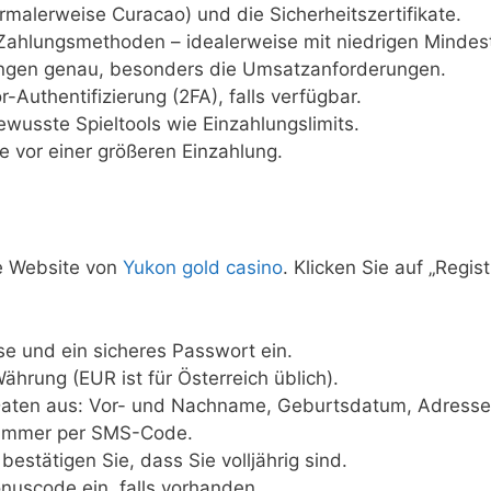
rmalerweise Curacao) und die Sicherheitszertifikate.
Zahlungsmethoden – idealerweise mit niedrigen Mindes
ngen genau, besonders die Umsatzanforderungen.
r-Authentifizierung (2FA), falls verfügbar.
wusste Spieltools wie Einzahlungslimits.
 vor einer größeren Einzahlung.
le Website von
Yukon gold casino
. Klicken Sie auf „Regis
e und ein sicheres Passwort ein.
ährung (EUR ist für Österreich üblich).
n Daten aus: Vor- und Nachname, Geburtsdatum, Adresse
nnummer per SMS-Code.
estätigen Sie, dass Sie volljährig sind.
nuscode ein, falls vorhanden.