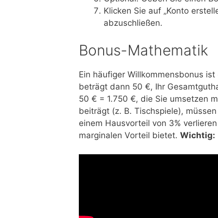
Klicken Sie auf „Konto erstel
abzuschließen.
Bonus-Mathematik
Ein häufiger Willkommensbonus ist 
beträgt dann 50 €, Ihr Gesamtgut
50 € = 1.750 €, die Sie umsetzen
beiträgt (z. B. Tischspiele), müss
einem Hausvorteil von 3% verlieren
marginalen Vorteil bietet.
Wichtig: