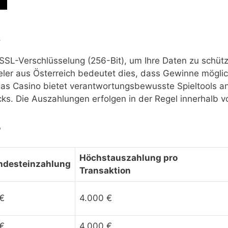
t
L-Verschlüsselung (256-Bit), um Ihre Daten zu schütze
eler aus Österreich bedeutet dies, dass Gewinne möglich
 Casino bietet verantwortungsbewusste Spieltools an: E
ks. Die Auszahlungen erfolgen in der Regel innerhalb v
e
Höchstauszahlung pro
ndesteinzahlung
Transaktion
 €
4.000 €
 €
4.000 €