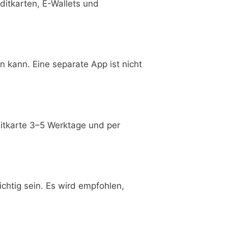
ditkarten, E-Wallets und
 kann. Eine separate App ist nicht
ditkarte 3–5 Werktage und per
ichtig sein. Es wird empfohlen,