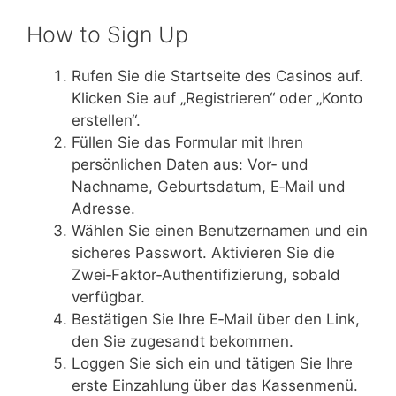
How to Sign Up
Rufen Sie die Startseite des Casinos auf.
Klicken Sie auf „Registrieren“ oder „Konto
erstellen“.
Füllen Sie das Formular mit Ihren
persönlichen Daten aus: Vor‑ und
Nachname, Geburtsdatum, E‑Mail und
Adresse.
Wählen Sie einen Benutzernamen und ein
sicheres Passwort. Aktivieren Sie die
Zwei‑Faktor‑Authentifizierung, sobald
verfügbar.
Bestätigen Sie Ihre E‑Mail über den Link,
den Sie zugesandt bekommen.
Loggen Sie sich ein und tätigen Sie Ihre
erste Einzahlung über das Kassenmenü.