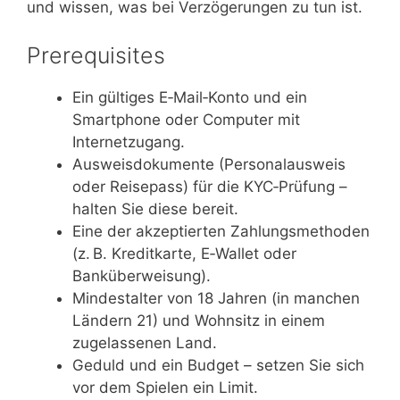
und wissen, was bei Verzögerungen zu tun ist.
Prerequisites
Ein gültiges E‑Mail‑Konto und ein
Smartphone oder Computer mit
Internetzugang.
Ausweisdokumente (Personalausweis
oder Reisepass) für die KYC‑Prüfung –
halten Sie diese bereit.
Eine der akzeptierten Zahlungsmethoden
(z. B. Kreditkarte, E‑Wallet oder
Banküberweisung).
Mindestalter von 18 Jahren (in manchen
Ländern 21) und Wohnsitz in einem
zugelassenen Land.
Geduld und ein Budget – setzen Sie sich
vor dem Spielen ein Limit.