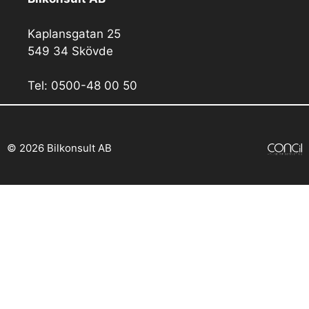
Kaplansgatan 25
549 34 Skövde
Tel: 0500-48 00 50
© 2026 Bilkonsult AB