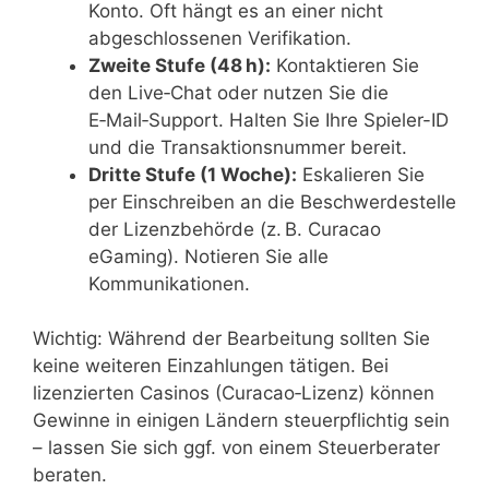
Konto. Oft hängt es an einer nicht
abgeschlossenen Verifikation.
Zweite Stufe (48 h):
Kontaktieren Sie
den Live‑Chat oder nutzen Sie die
E‑Mail‑Support. Halten Sie Ihre Spieler-ID
und die Transaktionsnummer bereit.
Dritte Stufe (1 Woche):
Eskalieren Sie
per Einschreiben an die Beschwerdestelle
der Lizenzbehörde (z. B. Curacao
eGaming). Notieren Sie alle
Kommunikationen.
Wichtig: Während der Bearbeitung sollten Sie
keine weiteren Einzahlungen tätigen. Bei
lizenzierten Casinos (Curacao‑Lizenz) können
Gewinne in einigen Ländern steuerpflichtig sein
– lassen Sie sich ggf. von einem Steuerberater
beraten.