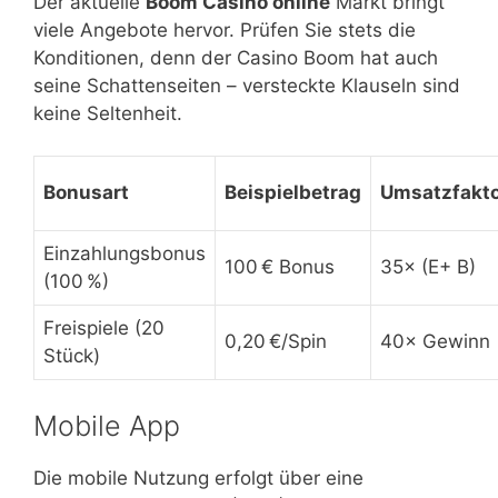
Der aktuelle
Boom Casino online
Markt bringt
viele Angebote hervor. Prüfen Sie stets die
Konditionen, denn der Casino Boom hat auch
seine Schattenseiten – versteckte Klauseln sind
keine Seltenheit.
Bonusart
Beispielbetrag
Umsatzfakt
Einzahlungsbonus
100 € Bonus
35× (E+ B)
(100 %)
Freispiele (20
0,20 €/Spin
40× Gewinn
Stück)
Mobile App
Die mobile Nutzung erfolgt über eine