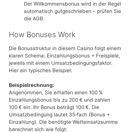
Der Willkommensbonus wird in der Regel
automatisch gutgeschrieben – prüfen Sie
die AGB.
How Bonuses Work
Die Bonusstruktur in diesem Casino folgt einem
klaren Schema: Einzahlungsbonus + Freispiele,
jeweils mit einem Umsatzbedingungsfaktor.
Hier ein typisches Beispiel:
Beispielrechnung:
Angenommen, Sie erhalten einen 100 %
Einzahlungsbonus bis zu 200 € und zahlen
100 € ein. Ihr Bonus beträgt 100 €. Die
Umsatzbedingung lautet 35‑fach (Bonus +
Einzahlung). Die benötigte Wetteinsatzsumme
berechnet sich wie folgt: