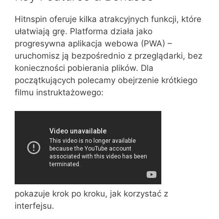
Hitnspin oferuje kilka atrakcyjnych funkcji, które
ułatwiają grę. Platforma działa jako
progresywna aplikacja webowa (PWA) –
uruchomisz ją bezpośrednio z przeglądarki, bez
konieczności pobierania plików. Dla
początkujących polecamy obejrzenie krótkiego
filmu instruktażowego:
pokazuje krok po kroku, jak korzystać z
interfejsu.