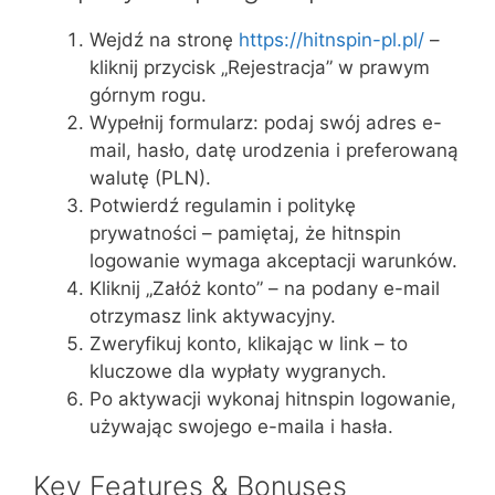
Wejdź na stronę
https://hitnspin-pl.pl/
–
kliknij przycisk „Rejestracja” w prawym
górnym rogu.
Wypełnij formularz: podaj swój adres e-
mail, hasło, datę urodzenia i preferowaną
walutę (PLN).
Potwierdź regulamin i politykę
prywatności – pamiętaj, że hitnspin
logowanie wymaga akceptacji warunków.
Kliknij „Załóż konto” – na podany e-mail
otrzymasz link aktywacyjny.
Zweryfikuj konto, klikając w link – to
kluczowe dla wypłaty wygranych.
Po aktywacji wykonaj hitnspin logowanie,
używając swojego e-maila i hasła.
Key Features & Bonuses