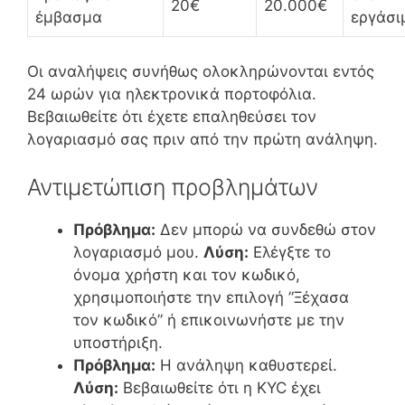
20€
20.000€
έμβασμα
εργάσι
Οι αναλήψεις συνήθως ολοκληρώνονται εντός
24 ωρών για ηλεκτρονικά πορτοφόλια.
Βεβαιωθείτε ότι έχετε επαληθεύσει τον
λογαριασμό σας πριν από την πρώτη ανάληψη.
Αντιμετώπιση προβλημάτων
Πρόβλημα:
Δεν μπορώ να συνδεθώ στον
λογαριασμό μου.
Λύση:
Ελέγξτε το
όνομα χρήστη και τον κωδικό,
χρησιμοποιήστε την επιλογή ”Ξέχασα
τον κωδικό” ή επικοινωνήστε με την
υποστήριξη.
Πρόβλημα:
Η ανάληψη καθυστερεί.
Λύση:
Βεβαιωθείτε ότι η KYC έχει