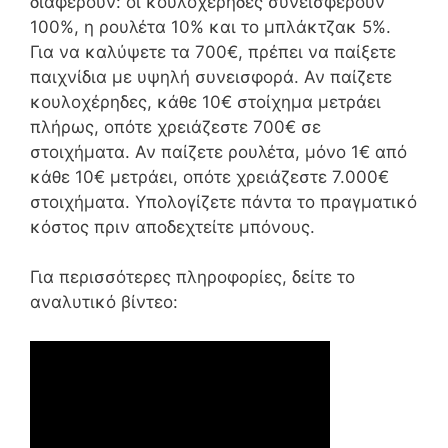
διαφέρουν: οι κουλοχέρηδες συνεισφέρουν
100%, η ρουλέτα 10% και το μπλάκτζακ 5%.
Για να καλύψετε τα 700€, πρέπει να παίξετε
παιχνίδια με υψηλή συνεισφορά. Αν παίζετε
κουλοχέρηδες, κάθε 10€ στοίχημα μετράει
πλήρως, οπότε χρειάζεστε 700€ σε
στοιχήματα. Αν παίζετε ρουλέτα, μόνο 1€ από
κάθε 10€ μετράει, οπότε χρειάζεστε 7.000€
στοιχήματα. Υπολογίζετε πάντα το πραγματικό
κόστος πριν αποδεχτείτε μπόνους.
Για περισσότερες πληροφορίες, δείτε το
αναλυτικό βίντεο: