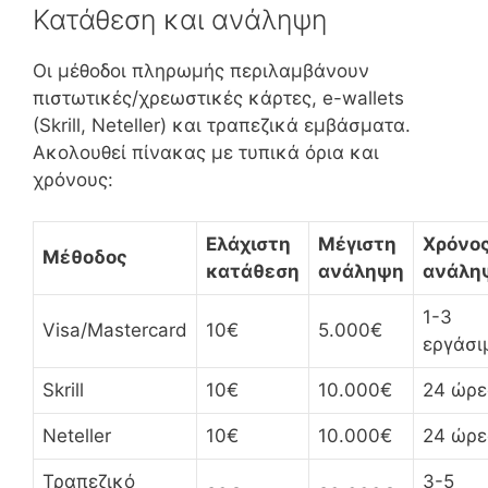
Κατάθεση και ανάληψη
Οι μέθοδοι πληρωμής περιλαμβάνουν
πιστωτικές/χρεωστικές κάρτες, e-wallets
(Skrill, Neteller) και τραπεζικά εμβάσματα.
Ακολουθεί πίνακας με τυπικά όρια και
χρόνους:
Ελάχιστη
Μέγιστη
Χρόνο
Μέθοδος
κατάθεση
ανάληψη
ανάλη
1-3
Visa/Mastercard
10€
5.000€
εργάσι
Skrill
10€
10.000€
24 ώρε
Neteller
10€
10.000€
24 ώρε
Τραπεζικό
3-5