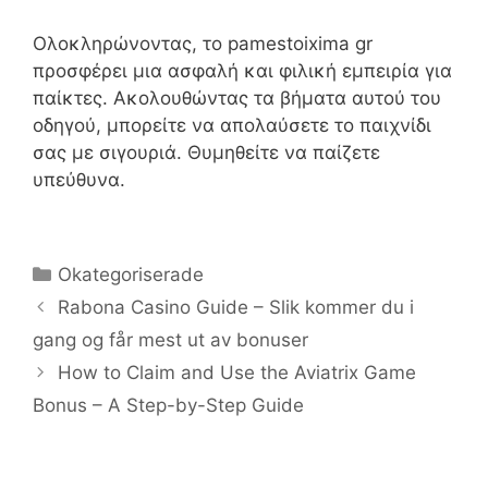
Ολοκληρώνοντας, το pamestoixima gr
προσφέρει μια ασφαλή και φιλική εμπειρία για
παίκτες. Ακολουθώντας τα βήματα αυτού του
οδηγού, μπορείτε να απολαύσετε το παιχνίδι
σας με σιγουριά. Θυμηθείτε να παίζετε
υπεύθυνα.
Kategorier
Okategoriserade
Rabona Casino Guide – Slik kommer du i
gang og får mest ut av bonuser
How to Claim and Use the Aviatrix Game
Bonus – A Step-by-Step Guide