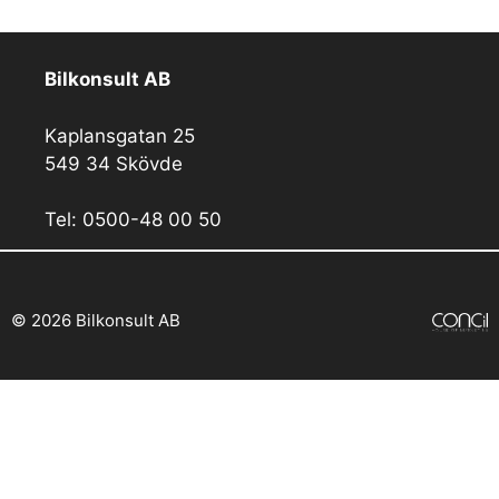
Bilkonsult AB
Kaplansgatan 25
549 34 Skövde
Tel: 0500-48 00 50
© 2026 Bilkonsult AB