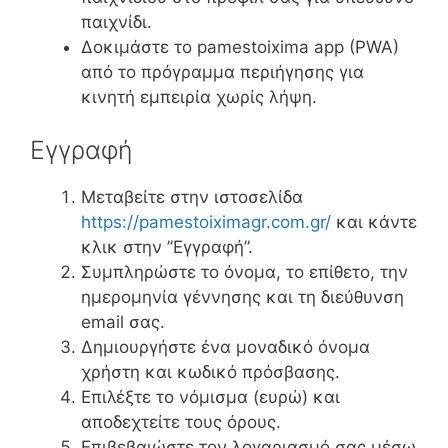
παιχνίδι.
Δοκιμάστε το pamestoixima app (PWA)
από το πρόγραμμα περιήγησης για
κινητή εμπειρία χωρίς λήψη.
Εγγραφή
Μεταβείτε στην ιστοσελίδα
https://pamestoiximagr.com.gr/
και κάντε
κλικ στην ”Εγγραφή”.
Συμπληρώστε το όνομα, το επίθετο, την
ημερομηνία γέννησης και τη διεύθυνση
email σας.
Δημιουργήστε ένα μοναδικό όνομα
χρήστη και κωδικό πρόσβασης.
Επιλέξτε το νόμισμα (ευρώ) και
αποδεχτείτε τους όρους.
Επιβεβαιώστε τον λογαριασμό σας μέσω