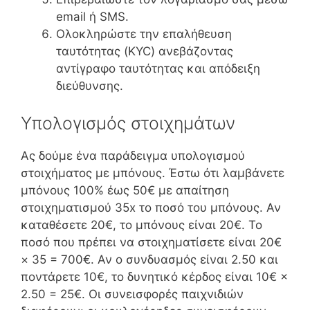
email ή SMS.
Ολοκληρώστε την επαλήθευση
ταυτότητας (KYC) ανεβάζοντας
αντίγραφο ταυτότητας και απόδειξη
διεύθυνσης.
Υπολογισμός στοιχημάτων
Ας δούμε ένα παράδειγμα υπολογισμού
στοιχήματος με μπόνους. Έστω ότι λαμβάνετε
μπόνους 100% έως 50€ με απαίτηση
στοιχηματισμού 35x το ποσό του μπόνους. Αν
καταθέσετε 20€, το μπόνους είναι 20€. Το
ποσό που πρέπει να στοιχηματίσετε είναι 20€
× 35 = 700€. Αν ο συνδυασμός είναι 2.50 και
ποντάρετε 10€, το δυνητικό κέρδος είναι 10€ ×
2.50 = 25€. Οι συνεισφορές παιχνιδιών