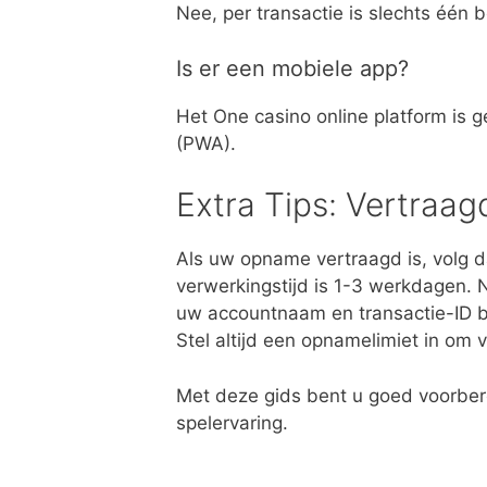
Nee, per transactie is slechts één
Is er een mobiele app?
Het One casino online platform is
(PWA).
Extra Tips: Vertraag
Als uw opname vertraagd is, volg 
verwerkingstijd is 1-3 werkdagen.
uw accountnaam en transactie-ID bij
Stel altijd een opnamelimiet in om
Met deze gids bent u goed voorber
spelervaring.