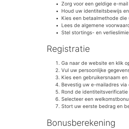
Zorg voor een geldige e-mai
Houd uw identiteitsbewijs en 
Kies een betaalmethode die 
Lees de algemene voorwaarde
Stel stortings- en verlieslimi
Registratie
Ga naar de website en klik op
Vul uw persoonlijke gegeven
Kies een gebruikersnaam en
Bevestig uw e-mailadres via d
Rond de identiteitsverificati
Selecteer een welkomstbonus
Stort uw eerste bedrag en b
Bonusberekening