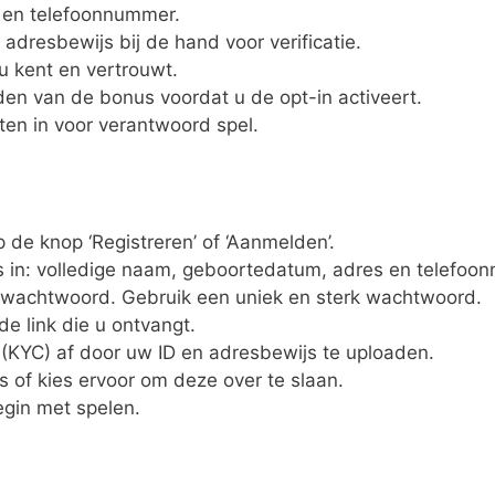
l en telefoonnummer.
adresbewijs bij de hand voor verificatie.
u kent en vertrouwt.
n van de bonus voordat u de opt-in activeert.
eten in voor verantwoord spel.
 de knop ‘Registreren’ of ‘Aanmelden’.
s in: volledige naam, geboortedatum, adres en telefoo
 wachtwoord. Gebruik een uniek en sterk wachtwoord.
e link die u ontvangt.
e (KYC) af door uw ID en adresbewijs te uploaden.
 of kies ervoor om deze over te slaan.
egin met spelen.