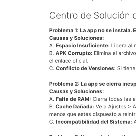
Centro de Solución 
Problema 1: La app no se instala. E
Causas y Soluciones:
A.
Espacio Insuficiente:
Libera al
B.
APK Corrupto:
Elimina el archiv
el enlace oficial.
C.
Conflicto de Versiones:
Si tiene
Problema 2: La app se cierra ine
Causas y Soluciones:
A.
Falta de RAM:
Cierra todas las a
B.
Cache Dañada:
Ve a Ajustes > A
menos que estés dispuesto a reintr
C.
Incompatibilidad del Sistema:
A