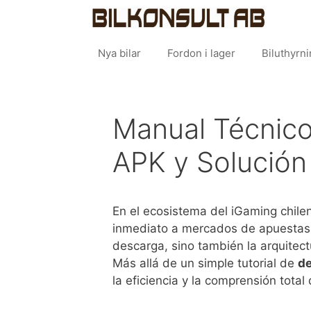
Hoppa
Bilk
till
innehåll
Nya bilar
Fordon i lager
Biluthyrn
Manual Técnico
APK y Solución 
En el ecosistema del iGaming chile
inmediato a mercados de apuestas y
descarga, sino también la arquitect
Más allá de un simple tutorial de
de
la eficiencia y la comprensión total