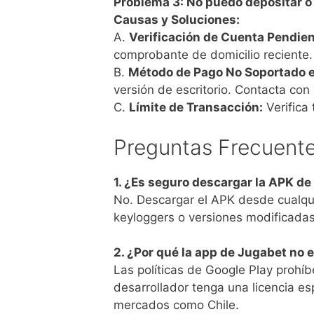
Problema 3: No puedo depositar o 
Causas y Soluciones:
A.
Verificación de Cuenta Pendien
comprobante de domicilio reciente.
B.
Método de Pago No Soportado 
versión de escritorio. Contacta con
C.
Límite de Transacción:
Verifica 
Preguntas Frecuente
1. ¿Es seguro descargar la APK de
No. Descargar el APK desde cualquie
keyloggers o versiones modificadas 
2. ¿Por qué la app de Jugabet no 
Las políticas de Google Play prohí
desarrollador tenga una licencia esp
mercados como Chile.