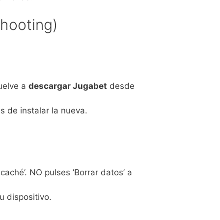
hooting)
vuelve a
descargar Jugabet
desde
s de instalar la nueva.
aché’. NO pulses ’Borrar datos’ a
u dispositivo.