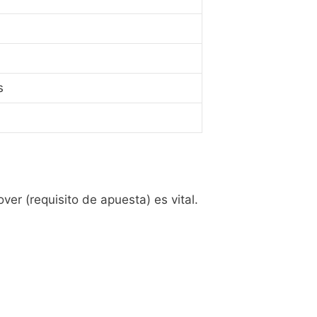
s
er (requisito de apuesta) es vital.