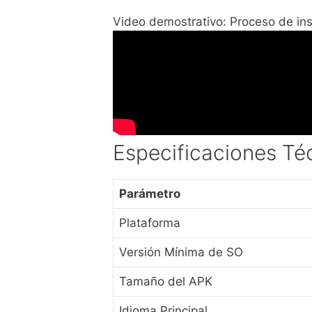
Video demostrativo: Proceso de inst
Especificaciones Té
Parámetro
Plataforma
Versión Mínima de SO
Tamaño del APK
Idioma Principal