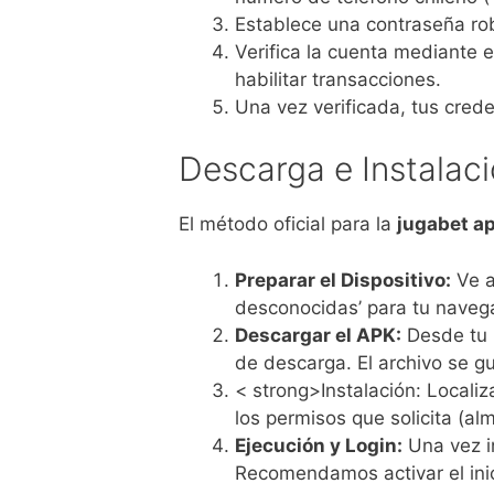
Establece una contraseña ro
Verifica la cuenta mediante 
habilitar transacciones.
Una vez verificada, tus cred
Descarga e Instalac
El método oficial para la
jugabet a
Preparar el Dispositivo:
Ve a
desconocidas’ para tu navega
Descargar el APK:
Desde tu 
de descarga. El archivo se gu
< strong>Instalación: Localiza
los permisos que solicita (al
Ejecución y Login:
Una vez in
Recomendamos activar el inici