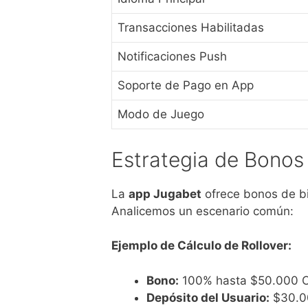
Transacciones Habilitadas
Notificaciones Push
Soporte de Pago en App
Modo de Juego
Estrategia de Bonos
La
app Jugabet
ofrece bonos de bi
Analicemos un escenario común:
Ejemplo de Cálculo de Rollover:
Bono:
100% hasta $50.000 CL
Depósito del Usuario:
$30.0