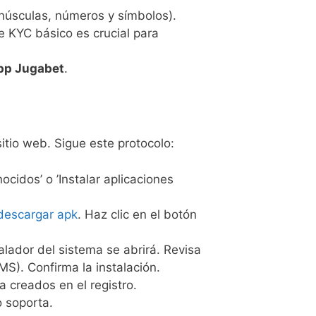
núsculas, números y símbolos).
e KYC básico es crucial para
pp Jugabet
.
itio web. Sigue este protocolo:
cidos’ o ’Instalar aplicaciones
descargar apk
. Haz clic en el botón
talador del sistema se abrirá. Revisa
MS). Confirma la instalación.
a creados en el registro.
o soporta.