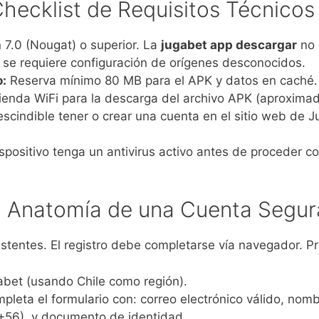
hecklist de Requisitos Técnicos
 7.0 (Nougat) o superior. La
jugabet app descargar
no 
e se requiere configuración de orígenes desconocidos.
:
Reserva mínimo 80 MB para el APK y datos en caché.
enda WiFi para la descarga del archivo APK (aproxim
scindible tener o crear una cuenta en el sitio web de J
ispositivo tenga un antivirus activo antes de proceder c
: Anatomía de una Cuenta Segur
stentes. El registro debe completarse vía navegador. P
gabet (usando Chile como región).
mpleta el formulario con: correo electrónico válido, nombr
(+56), y documento de identidad.