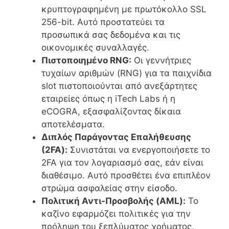
κρυπτογραφημένη με πρωτόκολλο SSL
256-bit. Αυτό προστατεύει τα
προσωπικά σας δεδομένα και τις
οικονομικές συναλλαγές.
Πιστοποιημένο RNG:
Οι γεννήτριες
τυχαίων αριθμών (RNG) για τα παιχνίδια
slot πιστοποιούνται από ανεξάρτητες
εταιρείες όπως η iTech Labs ή η
eCOGRA, εξασφαλίζοντας δίκαια
αποτελέσματα.
Διπλός Παράγοντας Επαλήθευσης
(2FA):
Συνιστάται να ενεργοποιήσετε το
2FA για τον λογαριασμό σας, εάν είναι
διαθέσιμο. Αυτό προσθέτει ένα επιπλέον
στρώμα ασφαλείας στην είσοδο.
Πολιτική Αντι-Προσβολής (AML):
Το
καζίνο εφαρμόζει πολιτικές για την
πρόληψη του ξεπλύματος χρήματος,