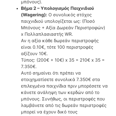
μπόνους).
Βήμα 2 – Υπολογισμός Παιχνιδιού
(Wagering):
Ο συνολικός στόχος
παιχνιδιού υπολογίζεται ως: (Ποσό
Μπόνους + Αξία Δωρεάν Περιστροφών)
x Πολλαπλασιαστής WR.
Αν η αξία κάθε δωρεάν περιστροφής
είναι 0.10€, τότε 100 περιστροφές
αξίζουν 10€.
Τύπος: (200€ + 10€) x 35 = 210€ x 35 =
7.350€.
Αυτό σημαίνει ότι πρέπει να
στοιχηματίσετε συνολικά 7.350€ στα
επιλεγμένα παιχνίδια πριν μπορέσετε να
κάνετε ανάληψη των κερδών από το
μπόνους. Συνήθως, οι περιστροφές που
λαμβάνετε από τις δωρεάν περιστροφές
μπορεί να έχουν δικό τους