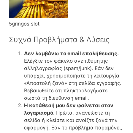
5gringos slot
Συχνά Προβλήματα & Λύσεις
Δεν λαμβάνω το email επαλήθευσης.
Ελέγξτε τον φάκελο ανεπιθύμητης
αλληλογραφίας (spam/junk). Εάν δεν
υπάρχει, χρησιμοποιήστε τη λειτουργία
«Αποστολή ξανά» στη σελίδα εγγραφής.
Βεβαιωθείτε ότι πληκτρολογήσατε
σωστά τη διεύθυνση email.
Η κατάθεσή μου δεν φαίνεται στον
λογαριασμό.
Πρώτα, ανανεώστε τη
σελίδα ή κλείστε και ανοίξτε ξανά την
εφαρμογή. Εάν το πρόβλημα παραμένει,