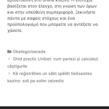
βασίζεται στον έλεγχο, στη γνώση των όρων
και στην υπεύθυνη συμπεριφορά. Ξεκινήστε
πάντα με σαφείς στόχους και ένα
προϋπολογισμό που μπορείτε να αντέξετε να
χάσετε.
Kategorier
Okategoriserade
Ghid practic Unibet: cum pariezi și calculezi
câștigurile
Kā reģistrēties un sākt spēlēt tiešsaistes
kazino: soli pa solim ceļvedis