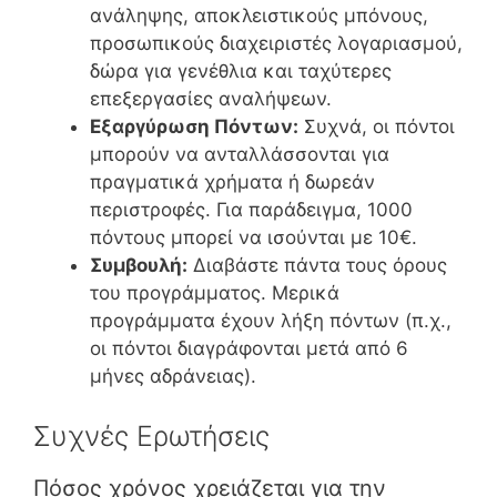
ανάληψης, αποκλειστικούς μπόνους,
προσωπικούς διαχειριστές λογαριασμού,
δώρα για γενέθλια και ταχύτερες
επεξεργασίες αναλήψεων.
Εξαργύρωση Πόντων:
Συχνά, οι πόντοι
μπορούν να ανταλλάσσονται για
πραγματικά χρήματα ή δωρεάν
περιστροφές. Για παράδειγμα, 1000
πόντους μπορεί να ισούνται με 10€.
Συμβουλή:
Διαβάστε πάντα τους όρους
του προγράμματος. Μερικά
προγράμματα έχουν λήξη πόντων (π.χ.,
οι πόντοι διαγράφονται μετά από 6
μήνες αδράνειας).
Συχνές Ερωτήσεις
Πόσος χρόνος χρειάζεται για την