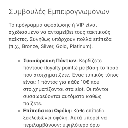
Συμβουλές Εμπειρογνωμόνων
Το πρόγραμμα αφοσίωσης ή VIP είναι
σχεδιασμένο να ανταμείβει τους τακτικούς
παίκτες. Συνήθως υπάρχουν πολλά επίπεδα
(π.χ., Bronze, Silver, Gold, Platinum).
Συσσώρευση Πόντων:
Κερδίζετε
πόντους (loyalty points) με βάση το ποσό
που στοιχηματίζετε. Ένας τυπικός τύπος
είναι: 1 πόντος για κάθε 10€ που
στοιχηματίζονται στα slot. Οι πόντοι
συσσωρεύονται αυτόματα καθώς
παίζετε.
Επίπεδα και Οφέλη:
Κάθε επίπεδο
ξεκλειδώνει οφέλη. Αυτά μπορεί να
περιλαμβάνουν: υψηλότερο όριο