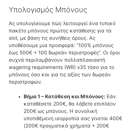
Υπολογισμός Μπόνους
Ας υπολογίσουμε πώς λειτουργεί ένα τυπικό
πακέτο μπόνους πρώτης κατάθεσης για τα
slot, με βάση τις συνήθεις όρους. Ας
υποθέσουμε μια προσφορά: ”100% μπόνους
έως 500€ + 100 δωρεάν περιστροφές”. Οι όροι
συχνά περιλαμβάνουν πολλαπλασιαστή
wagering requirements (WR) x35 τόσο για το
μπόνους όσο και για τις αξίες των δωρεάν
περιστροφών.
Βήμα 1 – Κατάθεση και Μπόνους:
Εάν
καταθέσετε 200€, θα λάβετε επιπλέον
200€ ως μπόνους. Η συνολική
υποτιθέμενη ισορροπία σας γίνεται 400€
(200€ πραγματικά χρήματα + 200€