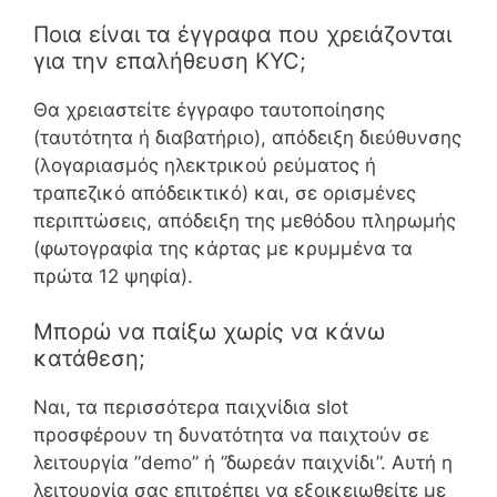
Ποια είναι τα έγγραφα που χρειάζονται
για την επαλήθευση KYC;
Θα χρειαστείτε έγγραφο ταυτοποίησης
(ταυτότητα ή διαβατήριο), απόδειξη διεύθυνσης
(λογαριασμός ηλεκτρικού ρεύματος ή
τραπεζικό απόδεικτικό) και, σε ορισμένες
περιπτώσεις, απόδειξη της μεθόδου πληρωμής
(φωτογραφία της κάρτας με κρυμμένα τα
πρώτα 12 ψηφία).
Μπορώ να παίξω χωρίς να κάνω
κατάθεση;
Ναι, τα περισσότερα παιχνίδια slot
προσφέρουν τη δυνατότητα να παιχτούν σε
λειτουργία ”demo” ή ”δωρεάν παιχνίδι”. Αυτή η
λειτουργία σας επιτρέπει να εξοικειωθείτε με