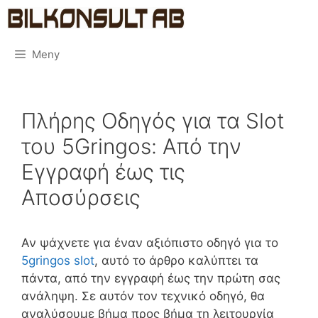
Hoppa
Bilkonsult
till
innehåll
Meny
Πλήρης Οδηγός για τα Slot
του 5Gringos: Από την
Εγγραφή έως τις
Αποσύρσεις
Αν ψάχνετε για έναν αξιόπιστο οδηγό για το
5gringos slot
, αυτό το άρθρο καλύπτει τα
πάντα, από την εγγραφή έως την πρώτη σας
ανάληψη. Σε αυτόν τον τεχνικό οδηγό, θα
αναλύσουμε βήμα προς βήμα τη λειτουργία