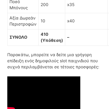
Ποσό
200
x35
Μπόνους
Αξία Δωρεάν
10
x40
Περιστροφών
410
ΣΥΝΟΛΟ
–
(Υπόθεση)
Παρακάτω, μπορείτε να δείτε μια γρήγορη
επίδειξη ενός δημοφιλούς slot παιχνιδιού που
συχνά περιλαμβάνεται σε τέτοιες προσφορές: