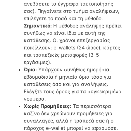
ανεβάσετε τα έγγραφα ταυτοποίησής
σας). Πηγαίνετε στο τμήμα αναλήψεων,
επιλέγετε το ποσό και τη μέθοδο.
Σημαντικό:
Η μέθοδος ανάληψης πρέπει
συνήθως να είναι ίδια με αυτή της
κατάθεσης. Οι χρόνοι επεξεργασίας
ποικίλλουν: e-wallets (24 ώρες), κάρτες
και τραπεζικές μεταφορές (3-5
εργάσιμες).
Όρια:
Υπάρχουν συνήθως ημερήσια,
εβδομαδιαία ή μηνιαία όρια τόσο για
καταθέσεις όσο και για αναλήψεις.
Ελέγξτε τους όρους για τα συγκεκριμένα
νούμερα.
Χωρίς Προμήθειες:
Τα περισσότερα
καζίνο δεν χρεώνουν προμήθειες για
συναλλαγές, αλλά η τράπεζά σας ή ο
πάροχος e-wallet μπορεί να εφαρμόσει