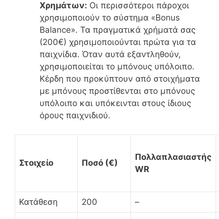
Χρημάτων:
Οι περισσότεροι πάροχοι
χρησιμοποιούν το σύστημα «Bonus
Balance». Τα πραγματικά χρήματά σας
(200€) χρησιμοποιούνται πρώτα για τα
παιχνίδια. Όταν αυτά εξαντληθούν,
χρησιμοποιείται το μπόνους υπόλοιπο.
Κέρδη που προκύπτουν από στοιχήματα
με μπόνους προστίθενται στο μπόνους
υπόλοιπο και υπόκεινται στους ίδιους
όρους παιχνιδιού.
Πολλαπλασιαστής
Στοιχείο
Ποσό (€)
WR
Κατάθεση
200
–