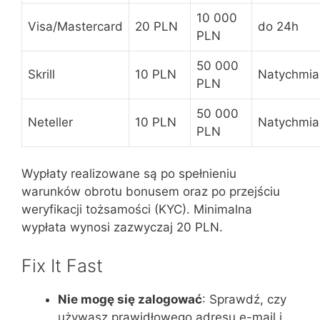
10 000
Visa/Mastercard
20 PLN
do 24h
PLN
50 000
Skrill
10 PLN
Natychmia
PLN
50 000
Neteller
10 PLN
Natychmia
PLN
Wypłaty realizowane są po spełnieniu
warunków obrotu bonusem oraz po przejściu
weryfikacji tożsamości (KYC). Minimalna
wypłata wynosi zazwyczaj 20 PLN.
Fix It Fast
Nie mogę się zalogować
: Sprawdź, czy
używasz prawidłowego adresu e-mail i