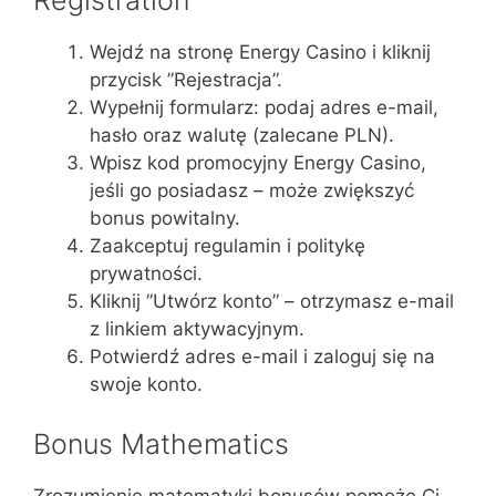
Registration
Wejdź na stronę Energy Casino i kliknij
przycisk ”Rejestracja”.
Wypełnij formularz: podaj adres e-mail,
hasło oraz walutę (zalecane PLN).
Wpisz kod promocyjny Energy Casino,
jeśli go posiadasz – może zwiększyć
bonus powitalny.
Zaakceptuj regulamin i politykę
prywatności.
Kliknij ”Utwórz konto” – otrzymasz e-mail
z linkiem aktywacyjnym.
Potwierdź adres e-mail i zaloguj się na
swoje konto.
Bonus Mathematics
Zrozumienie matematyki bonusów pomoże Ci