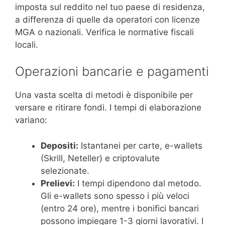
imposta sul reddito nel tuo paese di residenza,
a differenza di quelle da operatori con licenze
MGA o nazionali. Verifica le normative fiscali
locali.
Operazioni bancarie e pagamenti
Una vasta scelta di metodi è disponibile per
versare e ritirare fondi. I tempi di elaborazione
variano:
Depositi:
Istantanei per carte, e-wallets
(Skrill, Neteller) e criptovalute
selezionate.
Prelievi:
I tempi dipendono dal metodo.
Gli e-wallets sono spesso i più veloci
(entro 24 ore), mentre i bonifici bancari
possono impiegare 1-3 giorni lavorativi. I