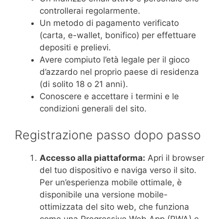
controllerai regolarmente.
Un metodo di pagamento verificato
(carta, e-wallet, bonifico) per effettuare
depositi e prelievi.
Avere compiuto l’età legale per il gioco
d’azzardo nel proprio paese di residenza
(di solito 18 o 21 anni).
Conoscere e accettare i termini e le
condizioni generali del sito.
Registrazione passo dopo passo
Accesso alla piattaforma:
Apri il browser
del tuo dispositivo e naviga verso il sito.
Per un’esperienza mobile ottimale, è
disponibile una versione mobile-
ottimizzata del sito web, che funziona
come una Progressive Web App (PWA) e