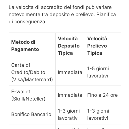
La velocità di accredito dei fondi può variare
notevolmente tra deposito e prelievo. Pianifica
di conseguenza.
Velocità
Velocità
Metodo di
Deposito
Prelievo
Pagamento
Tipica
Tipica
Carta di
1-5 giorni
Credito/Debito
Immediata
lavorativi
(Visa/Mastercard)
E-wallet
Immediata
Fino a 24 ore
(Skrill/Neteller)
1-3 giorni
1-3 giorni
Bonifico Bancario
lavorativi
lavorativi