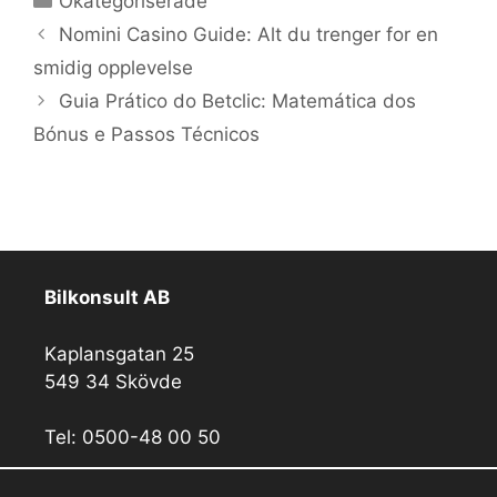
Okategoriserade
Nomini Casino Guide: Alt du trenger for en
smidig opplevelse
Guia Prático do Betclic: Matemática dos
Bónus e Passos Técnicos
Bilkonsult AB
Kaplansgatan 25
549 34 Skövde
Tel: 0500-48 00 50