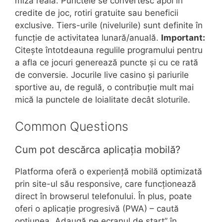
miză reală. Punctele se convertesc apoi în
credite de joc, rotiri gratuite sau beneficii
exclusive. Tiers-urile (nivelurile) sunt definite în
funcție de activitatea lunară/anuală.
Important:
Citește întotdeauna regulile programului pentru
a afla ce jocuri generează puncte și cu ce rată
de conversie. Jocurile live casino și pariurile
sportive au, de regulă, o contribuție mult mai
mică la punctele de loialitate decât sloturile.
Common Questions
Cum pot descărca aplicația mobilă?
Platforma oferă o experiență mobilă optimizată
prin site-ul său responsive, care funcționează
direct în browserul telefonului. În plus, poate
oferi o aplicație progresivă (PWA) – caută
opțiunea „Adaugă pe ecranul de start” în