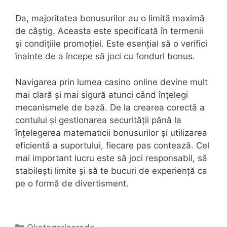
Da, majoritatea bonusurilor au o limită maximă
de câștig. Aceasta este specificată în termenii
și condițiile promoției. Este esențial să o verifici
înainte de a începe să joci cu fonduri bonus.
Navigarea prin lumea casino online devine mult
mai clară și mai sigură atunci când înțelegi
mecanismele de bază. De la crearea corectă a
contului și gestionarea securității până la
înțelegerea matematicii bonusurilor și utilizarea
eficientă a suportului, fiecare pas contează. Cel
mai important lucru este să joci responsabil, să
stabilești limite și să te bucuri de experiență ca
pe o formă de divertisment.
Kategorier