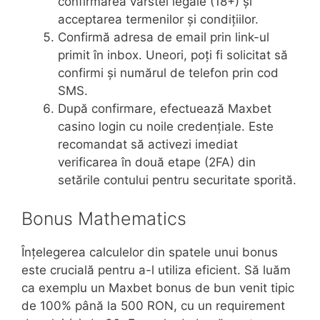
confirmarea vârstei legale (18+) și
acceptarea termenilor și condițiilor.
Confirmă adresa de email prin link-ul
primit în inbox. Uneori, poți fi solicitat să
confirmi și numărul de telefon prin cod
SMS.
După confirmare, efectuează Maxbet
casino login cu noile credențiale. Este
recomandat să activezi imediat
verificarea în două etape (2FA) din
setările contului pentru securitate sporită.
Bonus Mathematics
Înțelegerea calculelor din spatele unui bonus
este crucială pentru a-l utiliza eficient. Să luăm
ca exemplu un Maxbet bonus de bun venit tipic
de 100% până la 500 RON, cu un requirement