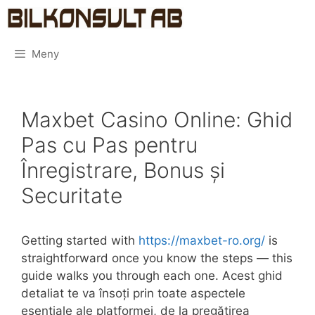
Hoppa
Bilkonsult
till
innehåll
Meny
Maxbet Casino Online: Ghid
Pas cu Pas pentru
Înregistrare, Bonus și
Securitate
Getting started with
https://maxbet-ro.org/
is
straightforward once you know the steps — this
guide walks you through each one. Acest ghid
detaliat te va însoți prin toate aspectele
esențiale ale platformei, de la pregătirea