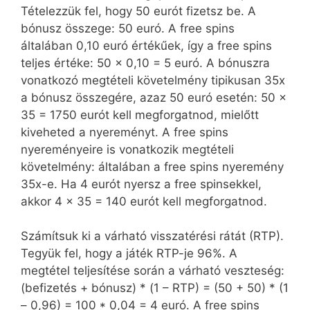
Tételezzük fel, hogy 50 eurót fizetsz be. A
bónusz összege: 50 euró. A free spins
általában 0,10 euró értékűek, így a free spins
teljes értéke: 50 x 0,10 = 5 euró. A bónuszra
vonatkozó megtételi követelmény tipikusan 35x
a bónusz összegére, azaz 50 euró esetén: 50 x
35 = 1750 eurót kell megforgatnod, mielőtt
kiveheted a nyereményt. A free spins
nyereményeire is vonatkozik megtételi
követelmény: általában a free spins nyeremény
35x-e. Ha 4 eurót nyersz a free spinsekkel,
akkor 4 x 35 = 140 eurót kell megforgatnod.
Számítsuk ki a várható visszatérési rátát (RTP).
Tegyük fel, hogy a játék RTP-je 96%. A
megtétel teljesítése során a várható veszteség:
(befizetés + bónusz) * (1 – RTP) = (50 + 50) * (1
– 0,96) = 100 * 0,04 = 4 euró. A free spins