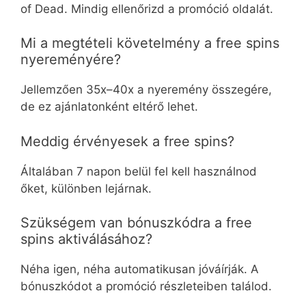
of Dead. Mindig ellenőrizd a promóció oldalát.
Mi a megtételi követelmény a free spins
nyereményére?
Jellemzően 35x–40x a nyeremény összegére,
de ez ajánlatonként eltérő lehet.
Meddig érvényesek a free spins?
Általában 7 napon belül fel kell használnod
őket, különben lejárnak.
Szükségem van bónuszkódra a free
spins aktiválásához?
Néha igen, néha automatikusan jóváírják. A
bónuszkódot a promóció részleteiben találod.