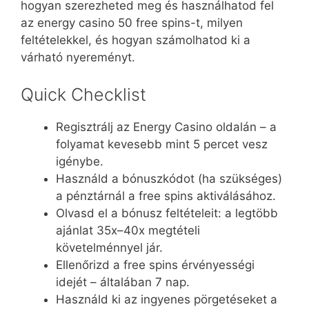
hogyan szerezheted meg és használhatod fel
az energy casino 50 free spins-t, milyen
feltételekkel, és hogyan számolhatod ki a
várható nyereményt.
Quick Checklist
Regisztrálj az Energy Casino oldalán – a
folyamat kevesebb mint 5 percet vesz
igénybe.
Használd a bónuszkódot (ha szükséges)
a pénztárnál a free spins aktiválásához.
Olvasd el a bónusz feltételeit: a legtöbb
ajánlat 35x–40x megtételi
követelménnyel jár.
Ellenőrizd a free spins érvényességi
idejét – általában 7 nap.
Használd ki az ingyenes pörgetéseket a