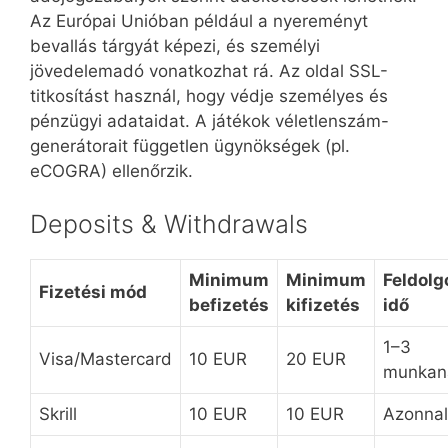
Az Európai Unióban például a nyereményt
bevallás tárgyát képezi, és személyi
jövedelemadó vonatkozhat rá. Az oldal SSL-
titkosítást használ, hogy védje személyes és
pénzügyi adataidat. A játékok véletlenszám-
generátorait független ügynökségek (pl.
eCOGRA) ellenőrzik.
Deposits & Withdrawals
Minimum
Minimum
Feldolg
Fizetési mód
befizetés
kifizetés
idő
1–3
Visa/Mastercard
10 EUR
20 EUR
munkan
Skrill
10 EUR
10 EUR
Azonnal