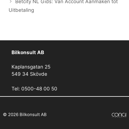
Betcity NL Gids: Van Account Aanmaken tot
Uitbetaling
Bilkonsult AB
Kaplansgatan 25
549 34 Skövde
Tel: 0500-48 00 50
© 2026 Bilkonsult AB