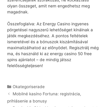
olyan összeget, amit nem engedhetsz meg
magadnak.
Összefoglalva: Az Energy Casino ingyenes
pörgetései nagyszerű lehetőséget kínálnak a
játék megkezdéséhez. A pontos feltételek
ismeretével és a bónuszok kiszámításával
maximalizálhatod az előnyödet. Regisztrálj még
ma, és használd ki az energy casino 50 free
spins ajánlatot – de mindig játssz
felelősségteljesen!
Kategorier
Okategoriserade
Mobilné kasíno Fortuna: registrácia,
prihlásenie a bonusy