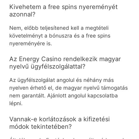
Kivehetem a free spins nyereményét
azonnal?
Nem, előbb teljesítened kell a megtételi
követelményt a bónuszra és a free spins
nyereményére is.
Az Energy Casino rendelkezik magyar
nyelvű ügyfélszolgálattal?
Az ügyfélszolgálat angolul és néhány más
nyelven érhető el, de magyar nyelvű támogatás
nem garantált. Ajánlott angolul kapcsolatba
lépni.
Vannak-e korlátozások a kifizetési
módok tekintetében?