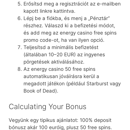
Erősítsd meg a regisztrációt az e-mailben
kapott linkre kattintva.
Lépj be a fiókba, és menj a „Pénztár”
részhez. Válaszd ki a befizetési módot,
és add meg az energy casino free spins
promo code-ot, ha van ilyen opció.
Teljesítsd a minimális befizetést
(általában 10–20 EUR) az ingyenes
pörgetések aktiválásához.
Az energy casino 50 free spins
automatikusan jóváírásra kerül a
megadott játékon (például Starburst vagy
Book of Dead).
Calculating Your Bonus
Vegyünk egy tipikus ajánlatot: 100% deposit
bónusz akár 100 euróig, plusz 50 free spins.