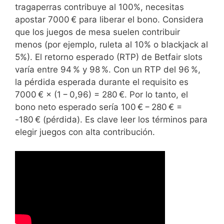
tragaperras contribuye al 100%, necesitas
apostar 7000 € para liberar el bono. Considera
que los juegos de mesa suelen contribuir
menos (por ejemplo, ruleta al 10% o blackjack al
5%). El retorno esperado (RTP) de Betfair slots
varía entre 94 % y 98 %. Con un RTP del 96 %,
la pérdida esperada durante el requisito es
7000 € × (1 − 0,96) = 280 €. Por lo tanto, el
bono neto esperado sería 100 € − 280 € =
-180 € (pérdida). Es clave leer los términos para
elegir juegos con alta contribución.