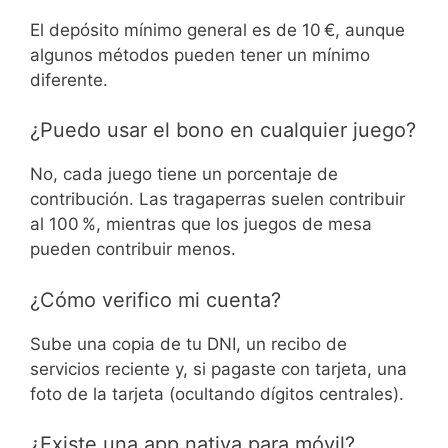
El depósito mínimo general es de 10 €, aunque
algunos métodos pueden tener un mínimo
diferente.
¿Puedo usar el bono en cualquier juego?
No, cada juego tiene un porcentaje de
contribución. Las tragaperras suelen contribuir
al 100 %, mientras que los juegos de mesa
pueden contribuir menos.
¿Cómo verifico mi cuenta?
Sube una copia de tu DNI, un recibo de
servicios reciente y, si pagaste con tarjeta, una
foto de la tarjeta (ocultando dígitos centrales).
¿Existe una app nativa para móvil?