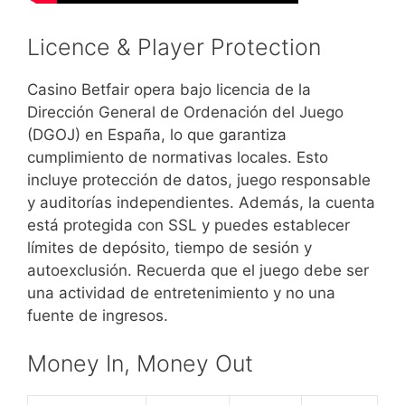
Licence & Player Protection
Casino Betfair opera bajo licencia de la
Dirección General de Ordenación del Juego
(DGOJ) en España, lo que garantiza
cumplimiento de normativas locales. Esto
incluye protección de datos, juego responsable
y auditorías independientes. Además, la cuenta
está protegida con SSL y puedes establecer
límites de depósito, tiempo de sesión y
autoexclusión. Recuerda que el juego debe ser
una actividad de entretenimiento y no una
fuente de ingresos.
Money In, Money Out