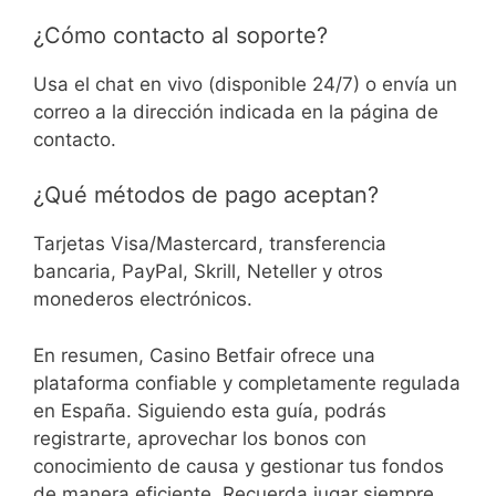
¿Cómo contacto al soporte?
Usa el chat en vivo (disponible 24/7) o envía un
correo a la dirección indicada en la página de
contacto.
¿Qué métodos de pago aceptan?
Tarjetas Visa/Mastercard, transferencia
bancaria, PayPal, Skrill, Neteller y otros
monederos electrónicos.
En resumen, Casino Betfair ofrece una
plataforma confiable y completamente regulada
en España. Siguiendo esta guía, podrás
registrarte, aprovechar los bonos con
conocimiento de causa y gestionar tus fondos
de manera eficiente. Recuerda jugar siempre