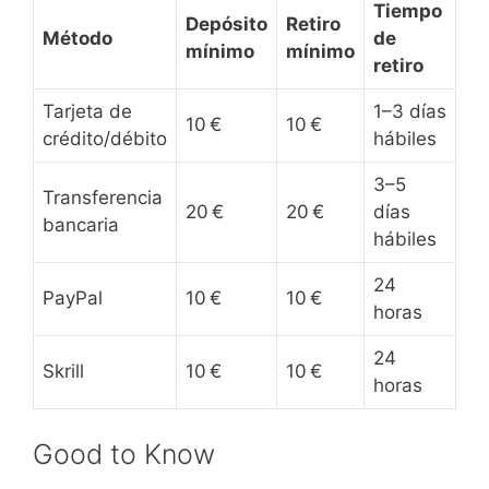
Tiempo
Depósito
Retiro
Método
de
mínimo
mínimo
retiro
Tarjeta de
1–3 días
10 €
10 €
crédito/débito
hábiles
3–5
Transferencia
20 €
20 €
días
bancaria
hábiles
24
PayPal
10 €
10 €
horas
24
Skrill
10 €
10 €
horas
Good to Know