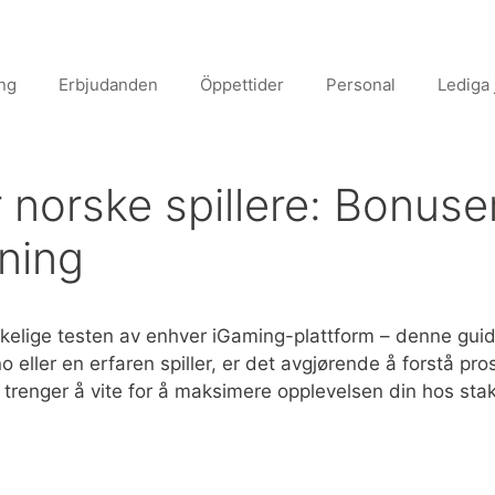
onsult
ing
Erbjudanden
Öppettider
Personal
Lediga
 norske spillere: Bonuser
ning
 virkelige testen av enhver iGaming-plattform – denne gu
 eller en erfaren spiller, er det avgjørende å forstå pro
trenger å vite for å maksimere opplevelsen din hos sta