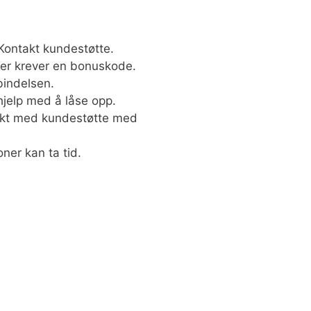
 Kontakt kundestøtte.
er krever en bonuskode.
bindelsen.
 hjelp med å låse opp.
takt med kundestøtte med
ner kan ta tid.