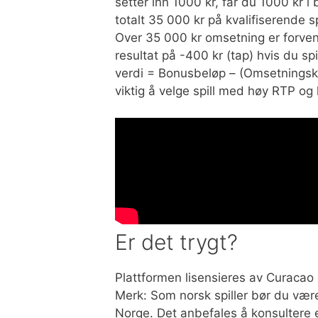
setter inn 1000 kr, får du 1000 kr 
totalt 35 000 kr på kvalifiserende s
Over 35 000 kr omsetning er forven
resultat på -400 kr (tap) hvis du s
verdi = Bonusbeløp – (Omsetningskra
viktig å velge spill med høy RTP og
Er det trygt?
Plattformen lisensieres av Curacao
Merk: Som norsk spiller bør du vær
Norge. Det anbefales å konsultere e