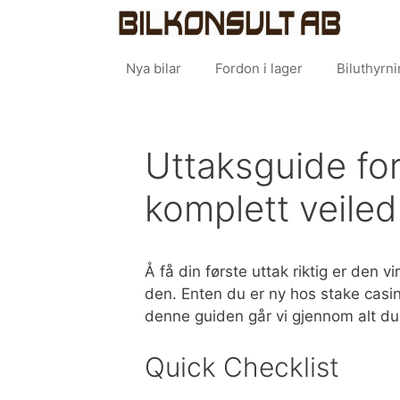
Hoppa
Bilk
till
innehåll
Nya bilar
Fordon i lager
Biluthyrn
Uttaksguide for
komplett veiled
Å få din første uttak riktig er den
den. Enten du er ny hos stake casino
denne guiden går vi gjennom alt du 
Quick Checklist