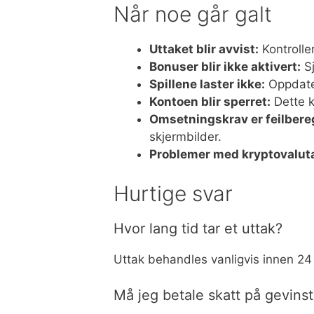
Når noe går galt
Uttaket blir avvist:
Kontrolle
Bonuser blir ikke aktivert:
Sj
Spillene laster ikke:
Oppdater
Kontoen blir sperret:
Dette k
Omsetningskrav er feilbere
skjermbilder.
Problemer med kryptovalut
Hurtige svar
Hvor lang tid tar et uttak?
Uttak behandles vanligvis innen 24
Må jeg betale skatt på gevinst