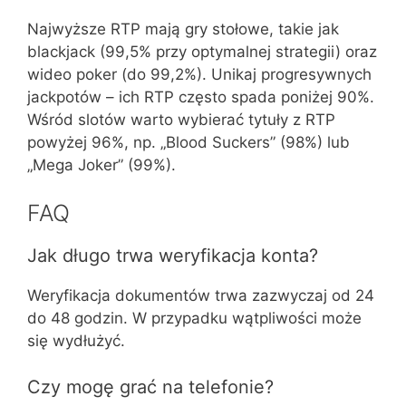
Najwyższe RTP mają gry stołowe, takie jak
blackjack (99,5% przy optymalnej strategii) oraz
wideo poker (do 99,2%). Unikaj progresywnych
jackpotów – ich RTP często spada poniżej 90%.
Wśród slotów warto wybierać tytuły z RTP
powyżej 96%, np. „Blood Suckers” (98%) lub
„Mega Joker” (99%).
FAQ
Jak długo trwa weryfikacja konta?
Weryfikacja dokumentów trwa zazwyczaj od 24
do 48 godzin. W przypadku wątpliwości może
się wydłużyć.
Czy mogę grać na telefonie?