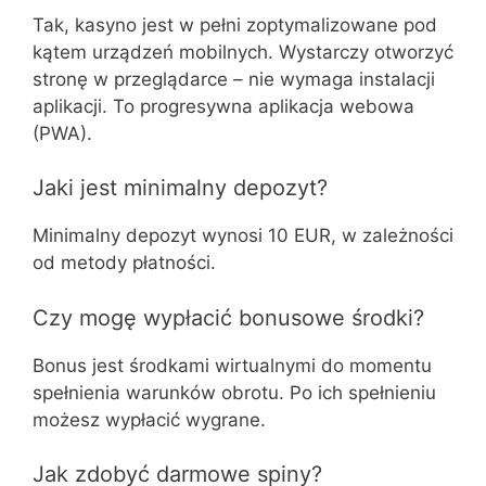
Tak, kasyno jest w pełni zoptymalizowane pod
kątem urządzeń mobilnych. Wystarczy otworzyć
stronę w przeglądarce – nie wymaga instalacji
aplikacji. To progresywna aplikacja webowa
(PWA).
Jaki jest minimalny depozyt?
Minimalny depozyt wynosi 10 EUR, w zależności
od metody płatności.
Czy mogę wypłacić bonusowe środki?
Bonus jest środkami wirtualnymi do momentu
spełnienia warunków obrotu. Po ich spełnieniu
możesz wypłacić wygrane.
Jak zdobyć darmowe spiny?