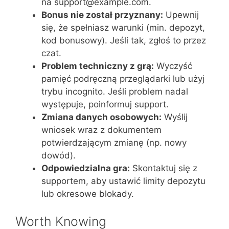
na support@example.com.
Bonus nie został przyznany:
Upewnij
się, że spełniasz warunki (min. depozyt,
kod bonusowy). Jeśli tak, zgłoś to przez
czat.
Problem techniczny z grą:
Wyczyść
pamięć podręczną przeglądarki lub użyj
trybu incognito. Jeśli problem nadal
występuje, poinformuj support.
Zmiana danych osobowych:
Wyślij
wniosek wraz z dokumentem
potwierdzającym zmianę (np. nowy
dowód).
Odpowiedzialna gra:
Skontaktuj się z
supportem, aby ustawić limity depozytu
lub okresowe blokady.
Worth Knowing