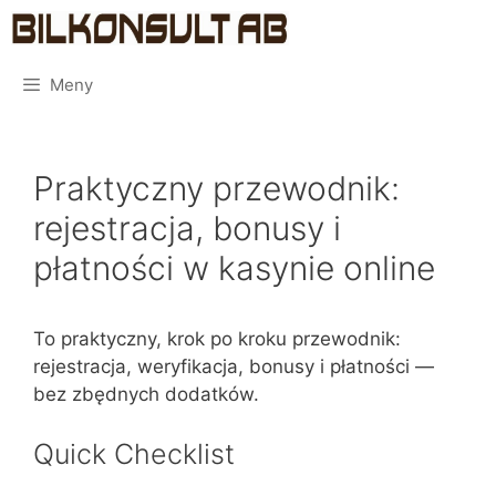
Hoppa
Bilkonsult
till
innehåll
Meny
Praktyczny przewodnik:
rejestracja, bonusy i
płatności w kasynie online
To praktyczny, krok po kroku przewodnik:
rejestracja, weryfikacja, bonusy i płatności —
bez zbędnych dodatków.
Quick Checklist