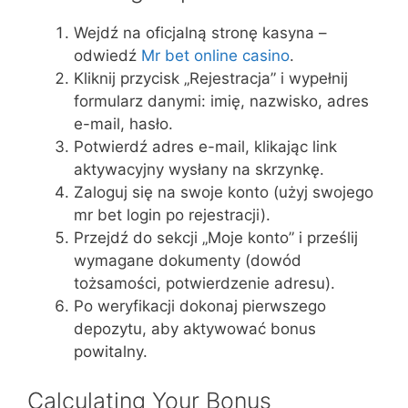
Wejdź na oficjalną stronę kasyna –
odwiedź
Mr bet online casino
.
Kliknij przycisk „Rejestracja” i wypełnij
formularz danymi: imię, nazwisko, adres
e-mail, hasło.
Potwierdź adres e-mail, klikając link
aktywacyjny wysłany na skrzynkę.
Zaloguj się na swoje konto (użyj swojego
mr bet login po rejestracji).
Przejdź do sekcji „Moje konto” i prześlij
wymagane dokumenty (dowód
tożsamości, potwierdzenie adresu).
Po weryfikacji dokonaj pierwszego
depozytu, aby aktywować bonus
powitalny.
Calculating Your Bonus