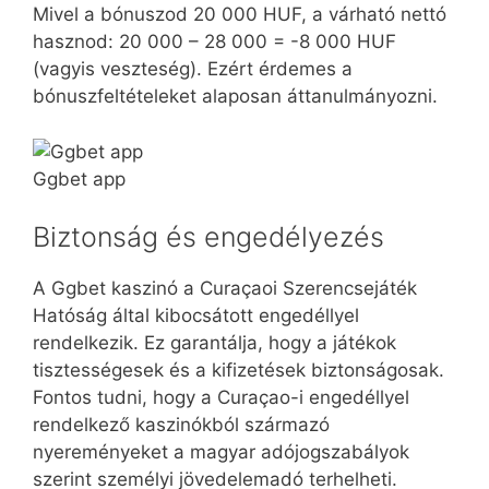
Mivel a bónuszod 20 000 HUF, a várható nettó
hasznod: 20 000 – 28 000 = -8 000 HUF
(vagyis veszteség). Ezért érdemes a
bónuszfeltételeket alaposan áttanulmányozni.
Ggbet app
Biztonság és engedélyezés
A Ggbet kaszinó a Curaçaoi Szerencsejáték
Hatóság által kibocsátott engedéllyel
rendelkezik. Ez garantálja, hogy a játékok
tisztességesek és a kifizetések biztonságosak.
Fontos tudni, hogy a Curaçao-i engedéllyel
rendelkező kaszinókból származó
nyereményeket a magyar adójogszabályok
szerint személyi jövedelemadó terhelheti.