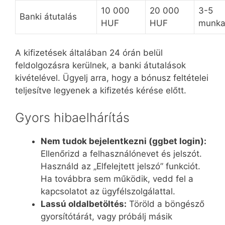
10 000
20 000
3-5
Banki átutalás
HUF
HUF
munka
A kifizetések általában 24 órán belül
feldolgozásra kerülnek, a banki átutalások
kivételével. Ügyelj arra, hogy a bónusz feltételei
teljesítve legyenek a kifizetés kérése előtt.
Gyors hibaelhárítás
Nem tudok bejelentkezni (ggbet login):
Ellenőrizd a felhasználónevet és jelszót.
Használd az „Elfelejtett jelszó” funkciót.
Ha továbbra sem működik, vedd fel a
kapcsolatot az ügyfélszolgálattal.
Lassú oldalbetöltés:
Töröld a böngésző
gyorsítótárát, vagy próbálj másik