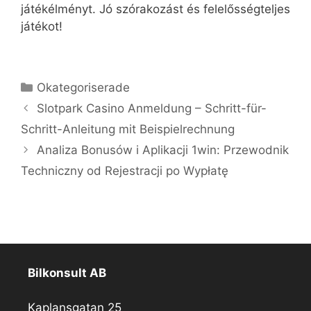
játékélményt. Jó szórakozást és felelősségteljes
játékot!
Kategorier
Okategoriserade
Slotpark Casino Anmeldung – Schritt-für-
Schritt-Anleitung mit Beispielrechnung
Analiza Bonusów i Aplikacji 1win: Przewodnik
Techniczny od Rejestracji po Wypłatę
Bilkonsult AB
Kaplansgatan 25