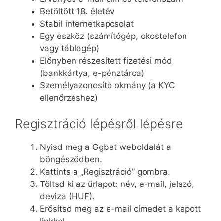
Betöltött 18. életév
Stabil internetkapcsolat
Egy eszköz (számítógép, okostelefon
vagy táblagép)
Előnyben részesített fizetési mód
(bankkártya, e-pénztárca)
Személyazonosító okmány (a KYC
ellenőrzéshez)
Regisztráció lépésről lépésre
Nyisd meg a Ggbet weboldalát a
böngésződben.
Kattints a „Regisztráció” gombra.
Töltsd ki az űrlapot: név, e-mail, jelszó,
deviza (HUF).
Erősítsd meg az e-mail címedet a kapott