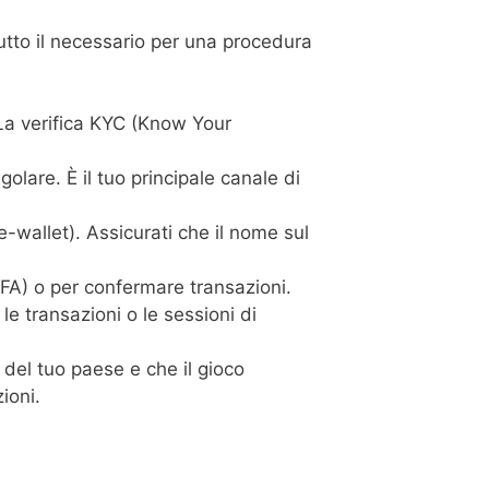
tutto il necessario per una procedura
La verifica KYC (Know Your
olare. È il tuo principale canale di
e-wallet). Assicurati che il nome sul
2FA) o per confermare transazioni.
e transazioni o le sessioni di
del tuo paese e che il gioco
ioni.