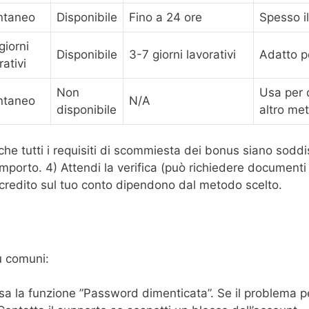
ntaneo
Disponibile
Fino a 24 ore
Spesso il
giorni
Disponibile
3-7 giorni lavorativi
Adatto pe
rativi
Non
Usa per d
ntaneo
N/A
disponibile
altro met
che tutti i requisiti di scommiesta dei bonus siano soddis
l’importo. 4) Attendi la verifica (può richiedere document
accredito sul tuo conto dipendono dal metodo scelto.
ù comuni:
a la funzione ”Password dimenticata”. Se il problema pe