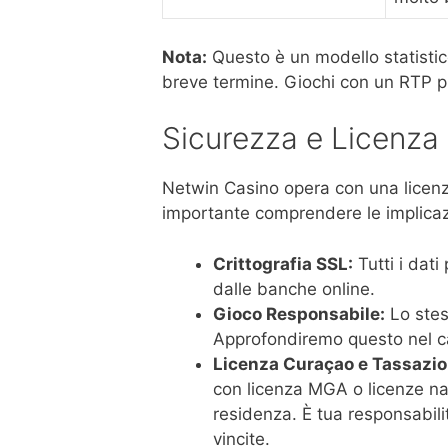
Nota:
Questo è un modello statistico.
breve termine. Giochi con un RTP pi
Sicurezza e Licenza
Netwin Casino opera con una licenz
importante comprendere le implicazi
Crittografia SSL:
Tutti i dati
dalle banche online.
Gioco Responsabile:
Lo stes
Approfondiremo questo nel ca
Licenza Curaçao e Tassazio
con licenza MGA o licenze na
residenza. È tua responsabili
vincite.