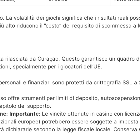
 La volatilità dei giochi significa che i risultati reali p
ù alto riducono il ”costo” del requisito di scommessa a 
a rilasciata da Curaçao. Questo garantisce un quadro d
oni, specialmente per i giocatori dell’UE.
 personali e finanziari sono protetti da crittografia SSL 
so offre strumenti per limiti di deposito, autosospensio
pitolo del supporto.
ne:
Importante:
Le vincite ottenute in casino con licenz
zionali europee) potrebbero essere soggette a imposta s
tà dichiararle secondo la legge fiscale locale. Conserva s