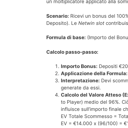
un moltiplicatore applicato alla so
Scenario:
Ricevi un bonus del 100%
Deposito). Le
Netwin slot
contribui
Formula di base:
(Importo del Bonu
Calcolo passo-passo:
Importo Bonus:
Depositi €200
Applicazione della Formula:
Interpretazione:
Devi scommet
generate da essi.
Calcolo del Valore Atteso (
to Player) medio del 96%. Ciò
influisce sull’importo finale 
EV Totale Scommesso = Tota
EV = €14.000 x (96/100) = 