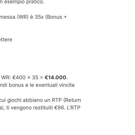
un esempio pratico.
ommessa (WR) è 35x (Bonus +
ttere
il WR: €400 x 35 =
€14.000
.
di bonus e le eventuali vincite
ui giochi abbiano un RTP (Return
, ti vengono restituiti €96. L’RTP