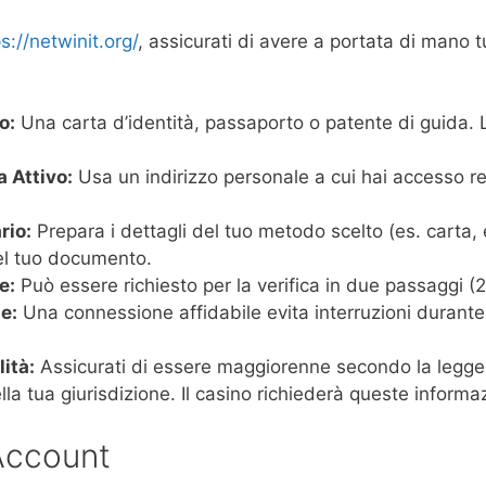
s://netwinit.org/
, assicurati di avere a portata di mano 
o:
Una carta d’identità, passaporto o patente di guida. 
a Attivo:
Usa un indirizzo personale a cui hai accesso reg
rio:
Prepara i dettagli del tuo metodo scelto (es. carta, 
el tuo documento.
e:
Può essere richiesto per la verifica in due passaggi (
e:
Una connessione affidabile evita interruzioni durante l
lità:
Assicurati di essere maggiorenne secondo la legge 
lla tua giurisdizione. Il casino richiederà queste informaz
’Account