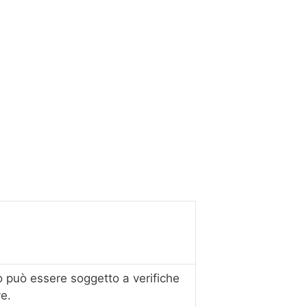
vo può essere soggetto a verifiche
e.