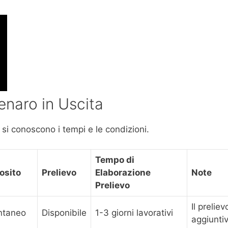
enaro in Uscita
si conoscono i tempi e le condizioni.
Tempo di
osito
Prelievo
Elaborazione
Note
Prelievo
Il prelie
ntaneo
Disponibile
1-3 giorni lavorativi
aggiuntiv