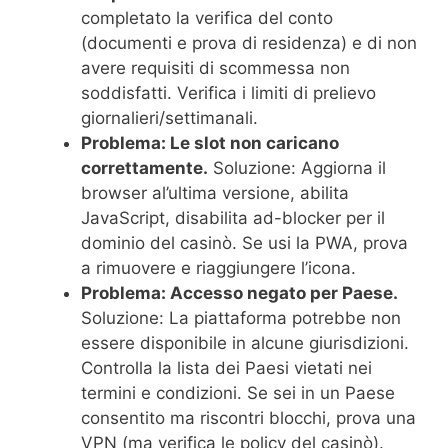
completato la verifica del conto
(documenti e prova di residenza) e di non
avere requisiti di scommessa non
soddisfatti. Verifica i limiti di prelievo
giornalieri/settimanali.
Problema: Le slot non caricano
correttamente.
Soluzione: Aggiorna il
browser al’ultima versione, abilita
JavaScript, disabilita ad-blocker per il
dominio del casinò. Se usi la PWA, prova
a rimuovere e riaggiungere l’icona.
Problema: Accesso negato per Paese.
Soluzione: La piattaforma potrebbe non
essere disponibile in alcune giurisdizioni.
Controlla la lista dei Paesi vietati nei
termini e condizioni. Se sei in un Paese
consentito ma riscontri blocchi, prova una
VPN (ma verifica le policy del casinò).