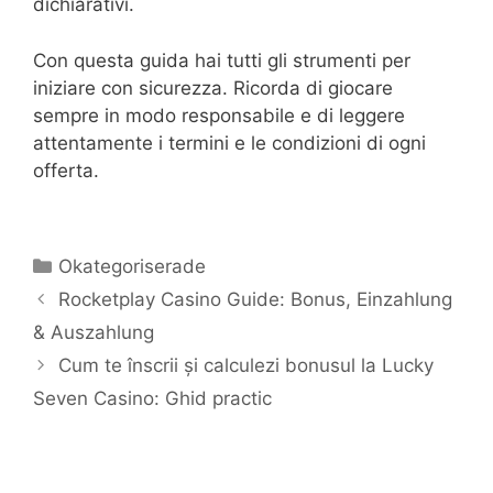
dichiarativi.
Con questa guida hai tutti gli strumenti per
iniziare con sicurezza. Ricorda di giocare
sempre in modo responsabile e di leggere
attentamente i termini e le condizioni di ogni
offerta.
Kategorier
Okategoriserade
Rocketplay Casino Guide: Bonus, Einzahlung
& Auszahlung
Cum te înscrii și calculezi bonusul la Lucky
Seven Casino: Ghid practic