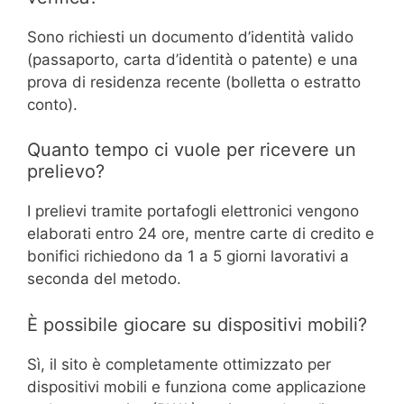
Sono richiesti un documento d’identità valido
(passaporto, carta d’identità o patente) e una
prova di residenza recente (bolletta o estratto
conto).
Quanto tempo ci vuole per ricevere un
prelievo?
I prelievi tramite portafogli elettronici vengono
elaborati entro 24 ore, mentre carte di credito e
bonifici richiedono da 1 a 5 giorni lavorativi a
seconda del metodo.
È possibile giocare su dispositivi mobili?
Sì, il sito è completamente ottimizzato per
dispositivi mobili e funziona come applicazione