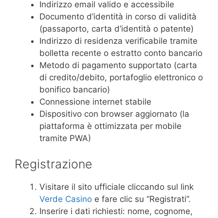
Indirizzo email valido e accessibile
Documento d’identità in corso di validità
(passaporto, carta d’identità o patente)
Indirizzo di residenza verificabile tramite
bolletta recente o estratto conto bancario
Metodo di pagamento supportato (carta
di credito/debito, portafoglio elettronico o
bonifico bancario)
Connessione internet stabile
Dispositivo con browser aggiornato (la
piattaforma è ottimizzata per mobile
tramite PWA)
Registrazione
Visitare il sito ufficiale cliccando sul link
Verde Casino
e fare clic su “Registrati”.
Inserire i dati richiesti: nome, cognome,