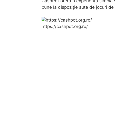
CashPot oferă o experiență simplă ș
pune la dispoziție sute de jocuri de l
https://cashpot.org.ro/
Un aspect important este compatibil
o prezentare mai detaliată, urmăreșt
Tip bonus