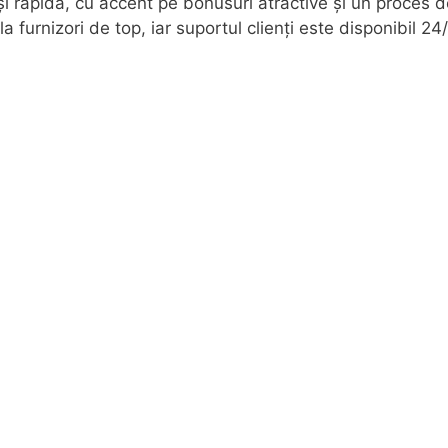
i rapidă, cu accent pe bonusuri atractive și un proces d
a furnizori de top, iar suportul clienți este disponibil 24/
itatea mobilă – nu ai nevoie de o aplicație separată, 
e videoclipul introductiv:
Sumă maximă
Condiții